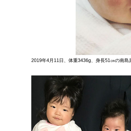
【NEW OPEN】ぱすたろう 島
原店
La Vierie（ラヴィリエ）【しま
2019年4月11日、体重3436g、身長51㎝
しまのスポンサー様ご紹介】
【NEW OPEN】Salon Ville