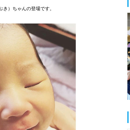
ぶき）ちゃんの登場です。
春のお祝い特集 @島原半島
島原半島 拉麺特集 2025
だいたい1000円以下で食べられ
る！満足定食@島原半島