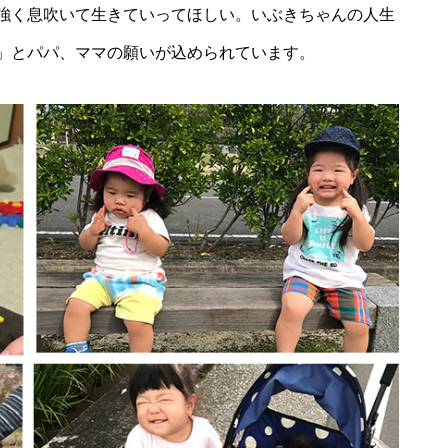
強く息吹いて生きていってほしい。いぶきちゃんの人生
風除祭
」とパパ、ママの願いが込められています。
大迫力のブルーインパルス＠築
城400年の島原城から見てみた
ひまわり畑を発見〜2025＠瑞穂
町岩戸地区
桜スポット2025＠島原（島原総