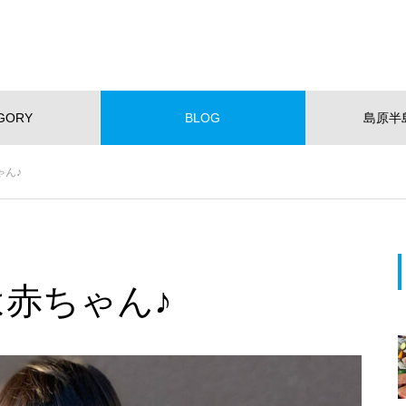
GORY
BLOG
島原半
NEW!
ゃん♪
ショッピング
イベント
スポット
くらし
スポーツ
W OPEN
NEW OPEN
【NEWOPEN】たいやきが主
役。「海の見える たいやきCafe
ちは赤ちゃん♪
KOMACHI」
EWOPEN】たいやきが主役。
【NEW OPEN】社会福祉法人
の見える たいやきCafe KOM
愛隣会 ホースセラピー研究セ
I」
ー
おすすめページ
【NEW OPEN】山の上のレスト