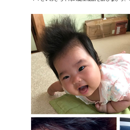
島原半島の小さな商店街特集／
国見町土黒地区にある商店
バレンタイン2023 @Patisserie
六三郎
バレンタイン2023 @＆coffee
（アンドコーヒー）