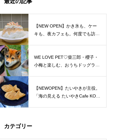
最近の記事
島原半島 私たちのソウルフード
特集（姫松屋／そば幸／ろくち
ゃんまんじゅう／中華園／漁火
【NEW OPEN】かき氷も、ケー
／千々石観光センター／山の駅
キも、夜カフェも。何度でも訪れ
ベジドリーム／平野鮮魚／おう
たくなる「REO」
ちカフェマロン／Pao Crepe MI
LK／そうめんcafe KOYORI）
WE LOVE PET♡柴三郎・櫻子・
PARFAIT＠島原半島特集
小梅と楽しむ、おうちドッグラン
のある暮らし
【NEWOPEN】たいやきが主役。
「海の見える たいやきCafe KOM
おしゃれかランチ@島原半島 20
ACHI」
23
カテゴリー