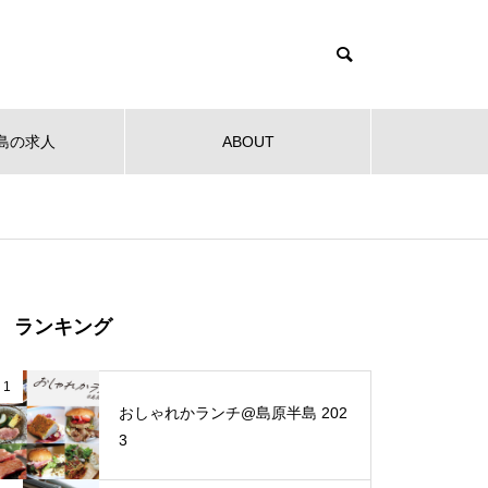
島の求人
ABOUT
健康
教育
公共
音楽
NEW OPEN
NEW O
【NEW OPEN】社会福祉法人
ランキング
南高愛隣会 ホースセラピー研究
センター
 南高
【NEW OPEN】南島原の小さな焙
【NEW
1
ンタ
煎所が届ける、理想の一杯。「雲
ンJaillir
おしゃれかランチ@島原半島 202
仙麓珈琲焙煎研究所」
3
【NEW OPEN】時を重ねた趣