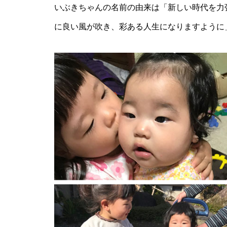
神社の風除祭
いぶきちゃんの名前の由来は「新しい時代を力
に良い風が吹き、彩ある人生になりますように
令和7年 雲仙市二十歳のつどい
@ 愛の夢未来センター
春を楽しむ、桜めぐり2026