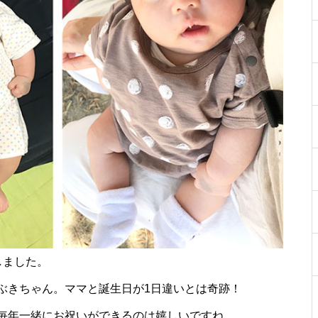
【NEW OPEN】Choco hair
WE LOVE PLANTS. AT島原半島
しました。
（花樹園 有家店／重松花屋gree
ぶきちゃん。ママと誕生日が1日違いとは奇跡！
n＋／HaNARaKaN／インテリア
毎年一緒にお祝いができるのは嬉しいですね。
ショップGARAGE）