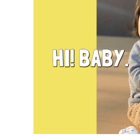
焙煎所が届ける、理想の一杯。
「雲仙麓珈琲焙煎研究所」
【NEW OPEN】キッズプログラミ
ングTECH LAB（テック ラボ） 島
原校
【NEW OPEN】日常に寄り添
イチオシ美女No.33 フレッシュな
う、海辺の鮨処「鮨 彦八」
いろはや美女スタッフご紹介♪
【NEW OPEN】煙と笑いのちょ
うどいい距離感。「焼肉 福よ
し」