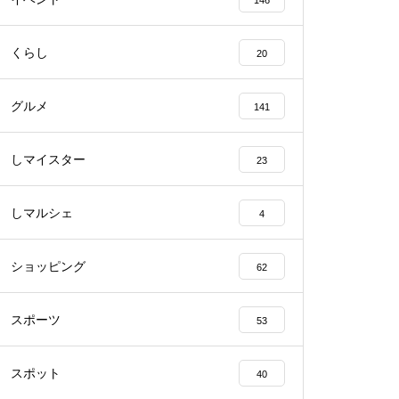
146
くらし
20
【NEW OPEN】BEAUTY SALO
N Qualis.（クオリス）
グルメ
141
しマイスター
23
【NEW OPEN】カノン
しマルシェ
4
ショッピング
62
スポーツ
53
島原半島の小さな商店街特集／
深江町にある商店
スポット
40