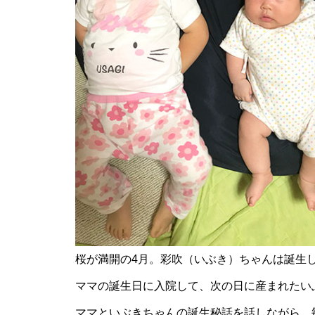
【NEW OPEN】SHINY
【NEW OPEN】AS. Alexandrite
Scissors
桜が満開の4月。彩吹（いぶき）ちゃんは誕生
【NEW OPEN】しろとうみ／上
田宝飾時計店
ママの誕生日に入院して、次の日に産まれたい
ママといぶきちゃんの誕生秘話を話しながら、