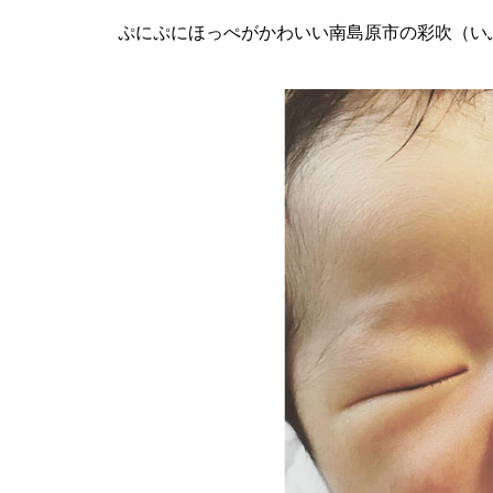
推し氷を巡る、夏の旅へ「第2
ぷにぷにほっぺがかわいい南島原市の彩吹（い
回 島原半島推し氷スタンプラリ
ー2026」
食べて、集めて、得しよう！か
き氷でつながる【島原半島 推し
氷2025】
GACKT