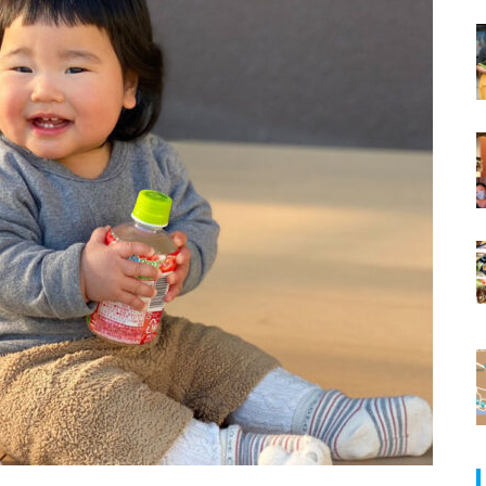
ランJaillir
【NEW OPEN】ほおばるファーム
／出田農円
【NEW OPEN】学びも仕事もは
イチオシ男子！島原半島のイケメ
かどる、島原の新たなワークプ
ン紹介！No.0024(登利亭の優樹さ
レイス「コワーキングスペース
ん)
NODE島原店」
【NEW OPEN】英語が好きにな
る。話したくなる。「Ayumi’s E
nglish Lesson」