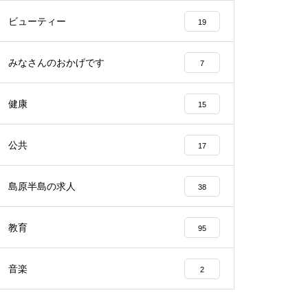
ビューティー
19
みなさんのおかげです
7
2023バレンタイン＠アビート
健康
15
公共
17
バレンタイン2023＠エスポワー
ル
島原半島の求人
38
教育
95
音楽
2
バレンタイン2023 @CAKEHOU
SE Honda