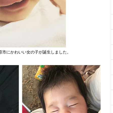
［島原市］喜ばれるチョコ♡久
遠チョコレートのバレンタイン
セット
core HAIR SALON（コア）【し
の南島原市にかわいい女の子が誕生しました。
ましまのスポンサー様ご紹介】
【NEW OPEN】トータルビュー
ティサロンMilimili