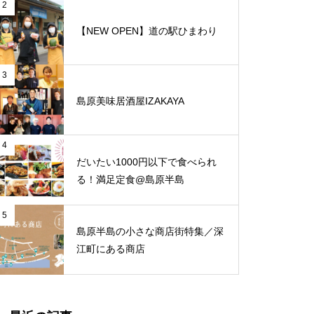
と、心地よさが調和する和モダ
2
ンな空間「古民家Café Ryu龍」
【NEW OPEN】道の駅ひまわり
【NEW OPEN】【NEW OPEN】
居酒屋おかえり
3
島原美味居酒屋IZAKAYA
しましまだより。ぼくたちわたし
【NEW OPEN】トミーズ島原店
たちの『瀬野保育園』
4
だいたい1000円以下で食べられ
る！満足定食@島原半島
【NEW OPEN】体の芯から整う
5
島原半島の小さな商店街特集／深
至福の時間「酵素温浴 haco」
江町にある商店