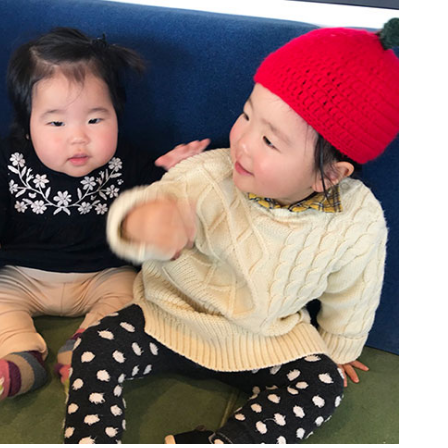
令和8年 島原市消防出初式
行ってみた＠令和7年島原城大
手門市／はみだせ島原高校生共
創プロジェクト／島商ップ／Mij
oかふぇ／しまばら温泉不知火
まつり
炭を塗る道案内人「はなだご」
出現！／温泉神社（大三東）の