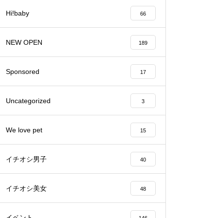
Hi!baby
66
バレンタイン2023 @Patisserie
六三郎
NEW OPEN
189
Sponsored
17
【NEW OPEN】naitre.hair（ネ
Uncategorized
3
トゥール ヘアー）
We love pet
15
イチオシ男子
40
【NEW OPEN】private nail salo
n emu plus(えむぷらす）
イチオシ美女
48
イベント