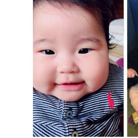
地域とつながる体験&交流会に
行ってみた＠BRAVO WORLD
【令和8年しまばら二十歳の集
い】in島原文化会館
赤ふんどしが舞う、多比良温泉