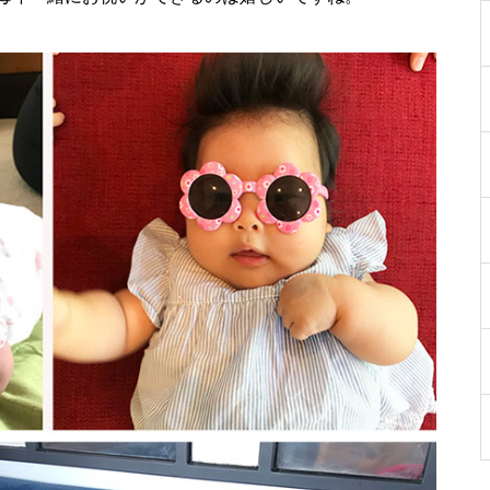
［島原市］喜ばれるチョコ♡久
遠チョコレートのバレンタイン
セット
バレンタイン2023 @les pignon
s（レ・ピニヨン）
バレンタイン2023 @オカモ
ト・シェ・ダムール