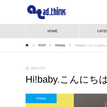
HOME
CATE
POST
Hi!baby
Hi!baby.こんにちは赤ち
NEW OPEN
グルメ
ビューティー
We love pet
NE
【NEW OPEN】かき氷も、ケー
2020.12.07
キも、夜カフェも。何度でも訪
Hi!baby.こんに
れたくなる「REO」
も、ケーキ
WE LOVE PET♡柴三郎・櫻子・
【N
も訪れた
小梅と楽しむ、おうちドッグラン
「海
のある暮らし
ACH
Hi!baby
【NEW OPEN】南島原の小さな