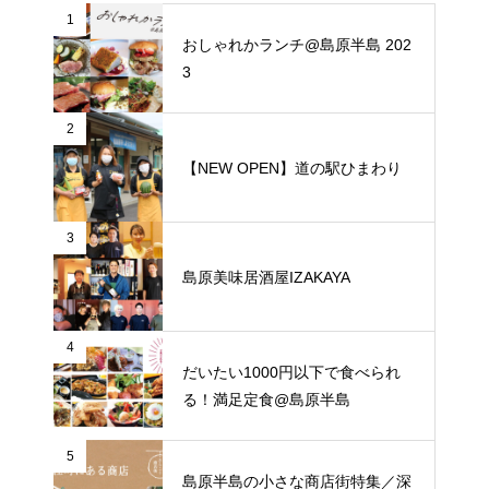
1
おしゃれかランチ@島原半島 202
3
2
【NEW OPEN】道の駅ひまわり
3
島原美味居酒屋IZAKAYA
4
だいたい1000円以下で食べられ
る！満足定食@島原半島
5
島原半島の小さな商店街特集／深