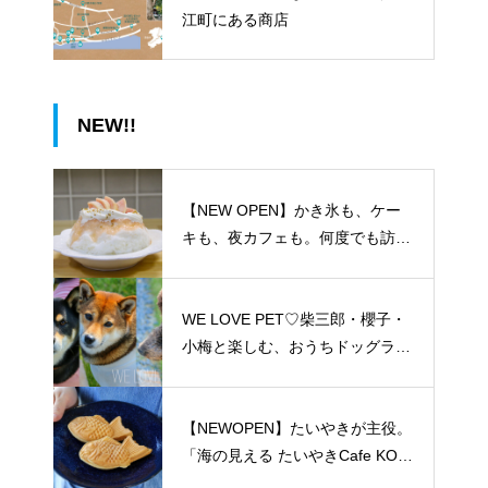
江町にある商店
NEW!!
【NEW OPEN】かき氷も、ケー
キも、夜カフェも。何度でも訪れ
たくなる「REO」
WE LOVE PET♡柴三郎・櫻子・
小梅と楽しむ、おうちドッグラン
のある暮らし
【NEWOPEN】たいやきが主役。
「海の見える たいやきCafe KOM
ACHI」