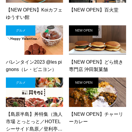
【NEW OPEN】Koiカフェ
【NEW OPEN】百火堂
ゆうすい館
グルメ
NEW OPEN
バレンタイン2023 @les pi
【NEW OPEN】どら焼き
gnons（レ・ピニヨン）
専門店 沖田製菓舗
グルメ
NEW OPEN
【島原半島】丼特集（漁人
【NEW OPEN】チャーリ
市場 とっとっと／HOTEL
ーカレー
シーサイド島原／登利亭／