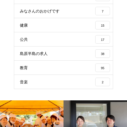
みなさんのおかげです
7
健康
15
公共
17
島原半島の求人
38
教育
95
音楽
2