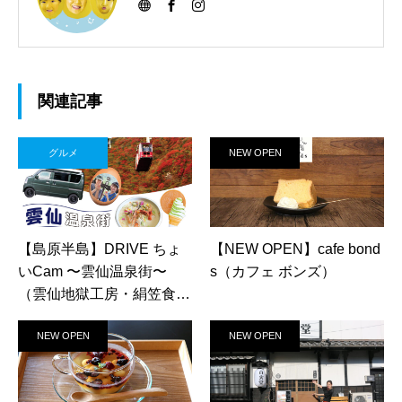
関連記事
グルメ
NEW OPEN
【島原半島】DRIVE ちょ
【NEW OPEN】cafe bond
いCam 〜雲仙温泉街〜
s（カフェ ボンズ）
（雲仙地獄工房・絹笠食
堂・雲仙温泉 遠江屋）
NEW OPEN
NEW OPEN