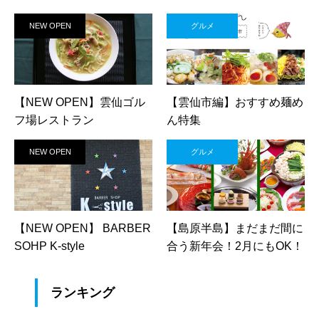
味処 仲よし／いな佐）
NEW OPEN
グルメ
【NEW OPEN】雲仙ゴル
【雲仙市編】おすすめ麺め
フ場レストラン
ん特集
NEW OPEN
グルメ
【NEW OPEN】 BARBER
【島原半島】まだまだ間に
SOHP K-style
合う新年会！2月にもOK！
ランキング