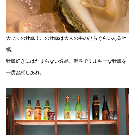
大ぶりの牡蠣！この牡蠣は大人の手のひらぐらいある牡
蠣。
牡蠣好きにはたまらない逸品。濃厚でミルキーな牡蠣を
一度お試しあれ。