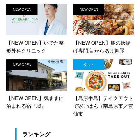
NEW OPEN
NEW OPEN
【NEW OPEN】いでた整
【NEW OPEN】豚の唐揚
形外科クリニック
げ専門店 からあげ舞豚
NEW OPEN
グルメ
【NEW OPEN】気ままに
【島原半島】テイクアウト
泊まれる宿『城』
で家ごはん（南島原市／雲
仙市
ランキング