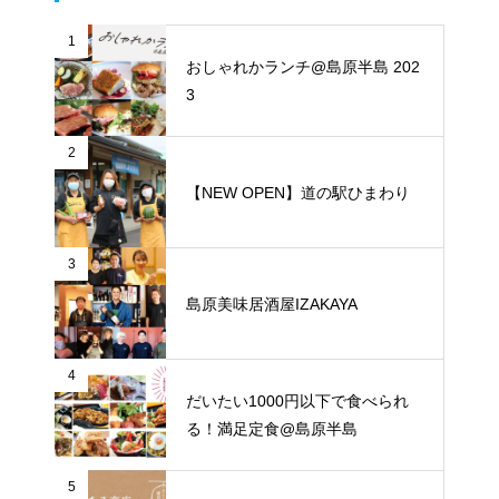
1
おしゃれかランチ@島原半島 202
3
2
【NEW OPEN】道の駅ひまわり
3
島原美味居酒屋IZAKAYA
4
だいたい1000円以下で食べられ
る！満足定食@島原半島
5