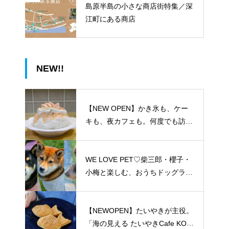
島原半島の小さな商店街特集／深
江町にある商店
NEW!!
【NEW OPEN】かき氷も、ケー
キも、夜カフェも。何度でも訪れ
たくなる「REO」
WE LOVE PET♡柴三郎・櫻子・
小梅と楽しむ、おうちドッグラン
のある暮らし
【NEWOPEN】たいやきが主役。
「海の見える たいやきCafe KOM