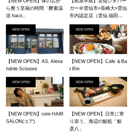
【NEW OPEN】体の芯か
【島原半島】雲仙ジオバー
ら整う至福の時間「酵素温
ガー＠雲仙市×長崎大×雲仙
浴 haco」
市内認定店（雲仙 福田屋
／雲のなかcafe／焼肉 牛花
NEW OPEN
NEW OPEN
／山の駅ベジドリーム／旅
館 松栄）
【NEW OPEN】AS. Alexa
【NEW OPEN】Cafe ＆Ba
ndrite Scissors
r Rin
NEW OPEN
NEW OPEN
【NEW OPEN】core HAIR
【NEW OPEN】日常に寄
SALON(コア)
り添う、海辺の鮨処「鮨
彦八」