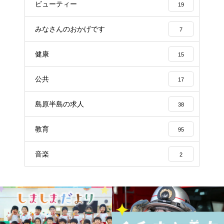
ビューティー
19
みなさんのおかげです
7
健康
15
公共
17
島原半島の求人
38
教育
95
音楽
2