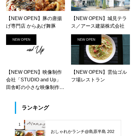
【NEW OPEN】豚の唐揚
【NEW OPEN】城見テラ
げ専門店 からあげ舞豚
ス／アース建築株式会社
NEW OPEN
NEW OPEN
【NEW OPEN】映像制作
【NEW OPEN】雲仙ゴル
会社「STUDIO and Up」
フ場レストラン
田舎町の小さな映像制作会
社
ランキング
1
おしゃれかランチ@島原半島 202