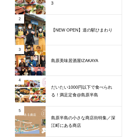
3
2
【NEW OPEN】道の駅ひまわり
3
島原美味居酒屋IZAKAYA
4
だいたい1000円以下で食べられ
る！満足定食@島原半島
5
島原半島の小さな商店街特集／深
江町にある商店