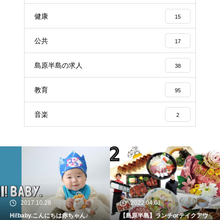
健康
15
公共
17
島原半島の求人
38
教育
95
音楽
2
2017.10.28
2022.04.01
Hi!baby.こんにちは赤ちゃん♪
【島原半島】ランチorテイクアウ