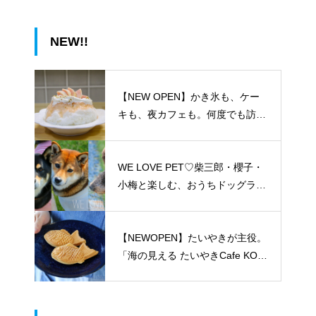
NEW!!
【NEW OPEN】かき氷も、ケー
キも、夜カフェも。何度でも訪れ
たくなる「REO」
WE LOVE PET♡柴三郎・櫻子・
小梅と楽しむ、おうちドッグラン
のある暮らし
【NEWOPEN】たいやきが主役。
「海の見える たいやきCafe KOM
ACHI」