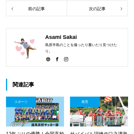
前の記事
次の記事
Asami Sakai
島原半島のことを撮ったり書いたり見つけた
り。
関連記事
スポーツ
教育
12年ぶりの優勝！全国高校
サバイバル訓練＠口之津海