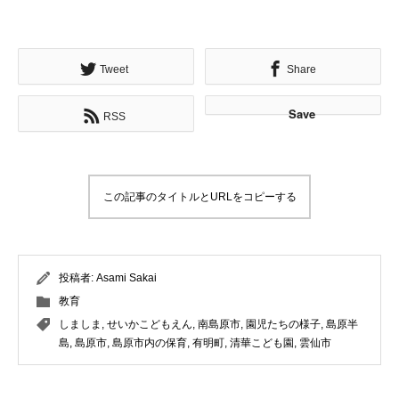
Tweet
Share
Save
RSS
この記事のタイトルとURLをコピーする
投稿者:
Asami Sakai
教育
しましま
,
せいかこどもえん
,
南島原市
,
園児たちの様子
,
島原半
島
,
島原市
,
島原市内の保育
,
有明町
,
清華こども園
,
雲仙市