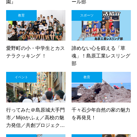
園』
ール部
教育
スポーツ
愛野町の小・中学生とカス
諦めない心を鍛える「草
テラクッキング ！
魂」！島原工業レスリング
部
イベント
教育
行ってみた＠島原城大手門
千々石少年自然の家の魅力
市／Mijoかふぇ／高校の魅
を再発見！
力発信／共創プロジェクト
／島商ップ／しまばら江戸