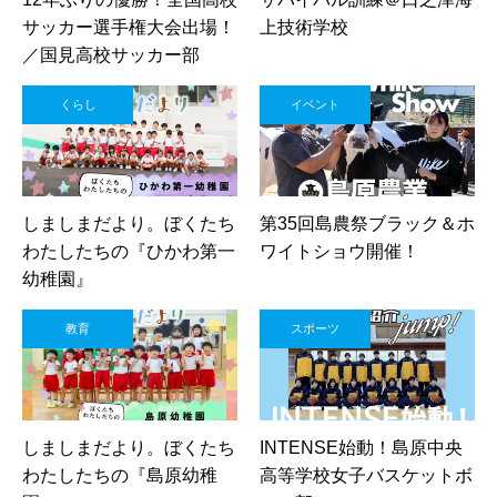
サッカー選手権大会出場！
上技術学校
／国見高校サッカー部
くらし
イベント
しましまだより。ぼくたち
第35回島農祭ブラック＆ホ
わたしたちの『ひかわ第一
ワイトショウ開催！
幼稚園』
教育
スポーツ
しましまだより。ぼくたち
INTENSE始動！島原中央
わたしたちの『島原幼稚
高等学校女子バスケットボ