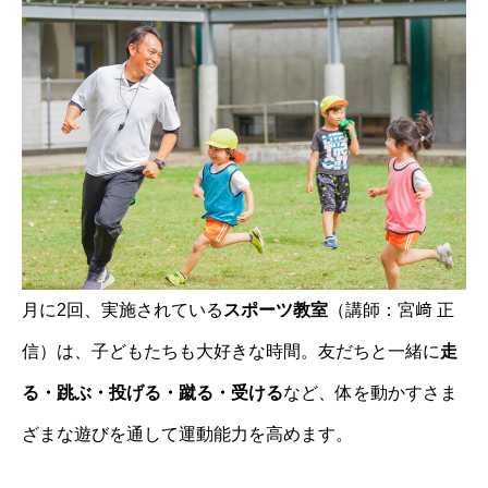
月に2回、実施されている
スポーツ教室
（講師：宮﨑 正
信）は、子どもたちも大好きな時間。友だちと一緒に
走
る・跳ぶ・投げる・蹴る・受ける
など、体を動かすさま
ざまな遊びを通して運動能力を高めます。