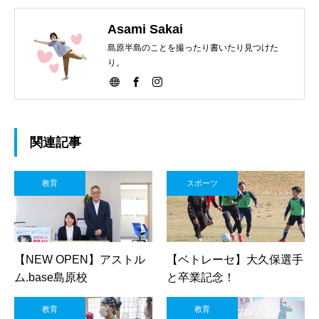
Asami Sakai
島原半島のことを撮ったり書いたり見つけた
り。
関連記事
教育
スポーツ
【NEW OPEN】アストル
【ベトレーセ】大久保選手
ム.base島原校
と卒業記念！
教育
教育