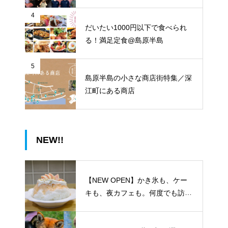
4
だいたい1000円以下で食べられ
る！満足定食@島原半島
5
島原半島の小さな商店街特集／深
江町にある商店
NEW!!
【NEW OPEN】かき氷も、ケー
キも、夜カフェも。何度でも訪れ
たくなる「REO」