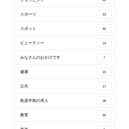
62
スポーツ
53
スポット
40
ビューティー
19
みなさんのおかげです
7
健康
15
公共
17
島原半島の求人
38
教育
95