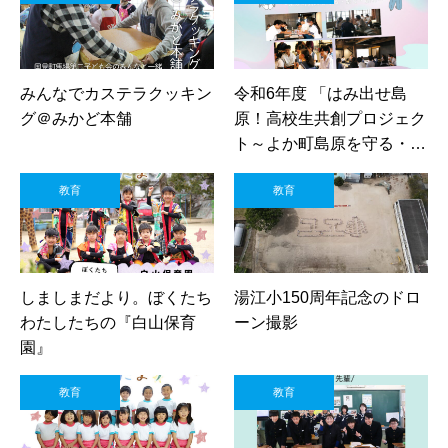
みんなでカステラクッキン
令和6年度 「はみ出せ島
グ＠みかど本舗
原！高校生共創プロジェク
ト～よか町島原を守る・繋
ぐ・創る～」活動中！
教育
教育
しましまだより。ぼくたち
湯江小150周年記念のドロ
わたしたちの『白山保育
ーン撮影
園』
教育
教育