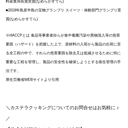
料産業局長賞受賞(なめらかすてら)
■2019年島原半島の宝物グランプリ スイーツ・体験部門グランプリ受
賞(なめらかすてら)
※HACCPとは 食品等事業者自らが食中毒菌汚染や異物混入等の危害
要因（ハザード）を把握した上で、原材料の入荷から製品の出荷に至
る全工程の中で、それらの危害要因を除去又は低減させるために特に
重要な工程を管理し、製品の安全性を確保しようとする衛生管理の手
法です。
厚生労働省WEBサイトより引用
＼カステラクッキングについてのお問合せはお気軽に ♪
／