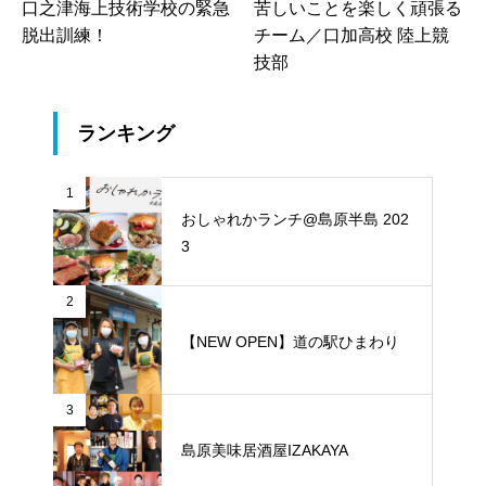
口之津海上技術学校の緊急
苦しいことを楽しく頑張る
脱出訓練！
チーム／口加高校 陸上競
技部
ランキング
1
おしゃれかランチ@島原半島 202
3
2
【NEW OPEN】道の駅ひまわり
3
島原美味居酒屋IZAKAYA