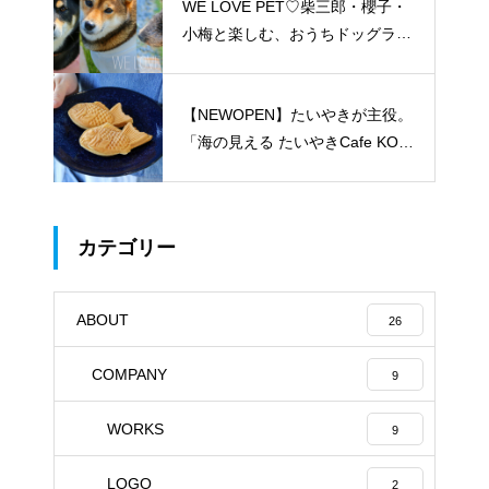
WE LOVE PET♡柴三郎・櫻子・
小梅と楽しむ、おうちドッグラン
のある暮らし
【NEWOPEN】たいやきが主役。
「海の見える たいやきCafe KOM
ACHI」
カテゴリー
ABOUT
26
COMPANY
9
WORKS
9
LOGO
2