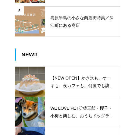
5
島原半島の小さな商店街特集／深
江町にある商店
NEW!!
【NEW OPEN】かき氷も、ケー
キも、夜カフェも。何度でも訪れ
たくなる「REO」
WE LOVE PET♡柴三郎・櫻子・
小梅と楽しむ、おうちドッグラン
のある暮らし