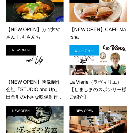
【NEW OPEN】カツ丼や
【NEW OPEN】CAFÉ Ma
さん しもさんち
rsha
NEW OPEN
ビューティー
【NEW OPEN】映像制作
La Vierie（ラヴィリエ）
会社「STUDIO and Up」
【しましまのスポンサー様
田舎町の小さな映像制作会
ご紹介】
社
NEW OPEN
NEW OPEN