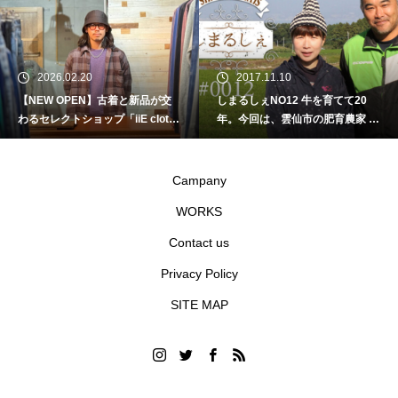
2026.02.20
2017.11.10
【NEW OPEN】古着と新品が交
しまるしぇNO12 牛を育てて20
わるセレクトショップ「iiE clothi
年。今回は、雲仙市の肥育農家 坂
ng plus anything」
口さんを訪ねました！
Campany
WORKS
Contact us
Privacy Policy
SITE MAP