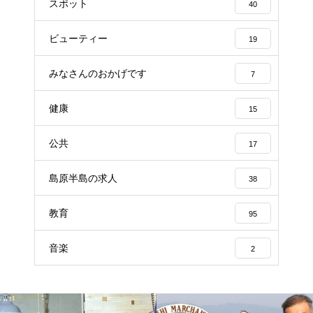
スポット
40
ビューティー
19
みなさんのおかげです
7
健康
15
公共
17
島原半島の求人
38
教育
95
音楽
2