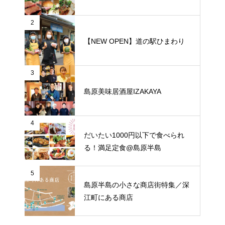
2
【NEW OPEN】道の駅ひまわり
3
島原美味居酒屋IZAKAYA
4
だいたい1000円以下で食べられ
る！満足定食@島原半島
5
島原半島の小さな商店街特集／深
江町にある商店