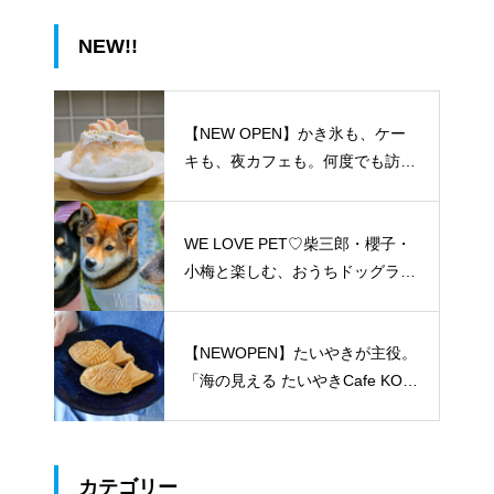
NEW!!
【NEW OPEN】かき氷も、ケー
キも、夜カフェも。何度でも訪れ
たくなる「REO」
WE LOVE PET♡柴三郎・櫻子・
小梅と楽しむ、おうちドッグラン
のある暮らし
【NEWOPEN】たいやきが主役。
「海の見える たいやきCafe KOM
ACHI」
カテゴリー