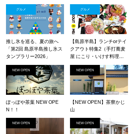
グルメ
グルメ
推し氷を巡る、夏の旅へ
【島原半島】ランチorテイ
「第2回 島原半島推し氷ス
クアウト特集2（手打蕎麦
タンプラリー2026」
屋 にこり・いけす料理ろ
ばた焼 網元・中華料理 華
NEW OPEN
NEW OPEN
豊・焼肉勝くら）
ぽっぽや茶葉 NEW OPE
【NEW OPEN】茶寮かじ
N！！
山
NEW OPEN
NEW OPEN