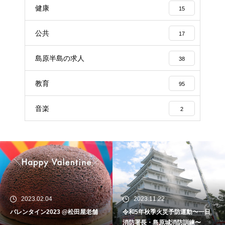
健康
15
公共
17
島原半島の求人
38
教育
95
音楽
2
2023.02.04
2023.11.22
バレンタイン2023 @松田屋老舗
令和5年秋季火災予防運動〜一日
消防署長・島原城消防訓練〜