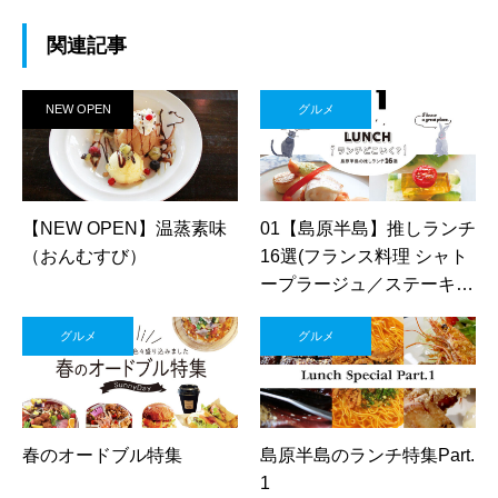
関連記事
NEW OPEN
グルメ
【NEW OPEN】温蒸素味
01【島原半島】推しランチ
（おんむすび）
16選(フランス料理 シャト
ープラージュ／ステーキ鉄
板焼 牛臣／HOTELシーサ
グルメ
グルメ
イド レストランALBA／民
芸モダンの宿 雲仙福田屋
山照-別邸-)
春のオードブル特集
島原半島のランチ特集Part.
1