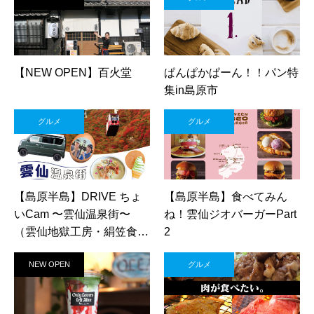
【NEW OPEN】百火堂
ぱんぱかぱーん！！パン特
集in島原市
グルメ
グルメ
【島原半島】DRIVE ちょ
【島原半島】食べてみん
いCam 〜雲仙温泉街〜
ね！雲仙ジオバーガーPart
（雲仙地獄工房・絹笠食
2
堂・雲仙温泉 遠江屋）
NEW OPEN
グルメ