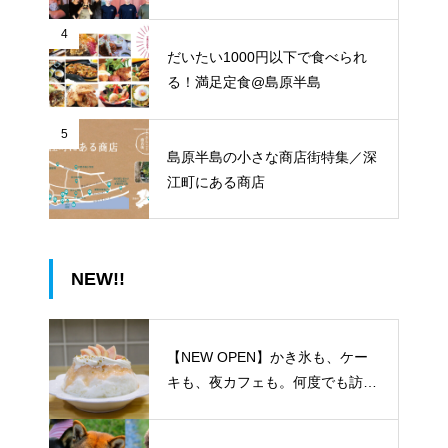
4
だいたい1000円以下で食べられ
る！満足定食@島原半島
5
島原半島の小さな商店街特集／深
江町にある商店
NEW!!
【NEW OPEN】かき氷も、ケー
キも、夜カフェも。何度でも訪れ
たくなる「REO」