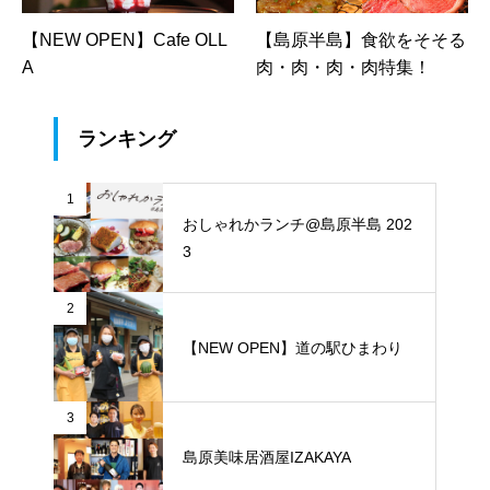
【NEW OPEN】Cafe OLL
【島原半島】食欲をそそる
A
肉・肉・肉・肉特集！
ランキング
1
おしゃれかランチ@島原半島 202
3
2
【NEW OPEN】道の駅ひまわり
3
島原美味居酒屋IZAKAYA