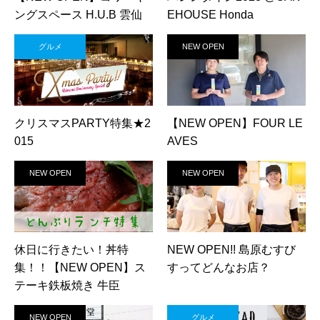
ングスペース H.U.B 雲仙
EHOUSE Honda
グルメ
NEW OPEN
クリスマスPARTY特集★2
【NEW OPEN】FOUR LE
015
AVES
NEW OPEN
NEW OPEN
休日に行きたい！丼特
NEW OPEN!! 島原むすび
集！！【NEW OPEN】ス
すってどんなお店？
テーキ鉄板焼き 牛臣
NEW OPEN
グルメ