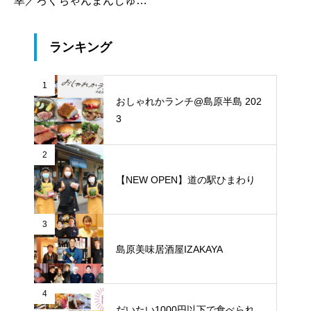
幸／ろくちゃんまんじゅう
／中華園／漁火／千々石観
光センター／山の駅ベジド
ランキング
リーム／平野鮮魚／おうち
カフェマロン／Pao Crepe
1
MILK／そうめんcafe KOY
おしゃれかランチ@島原半島 202
ORI）
3
2
【NEW OPEN】道の駅ひまわり
3
島原美味居酒屋IZAKAYA
4
だいたい1000円以下で食べられ