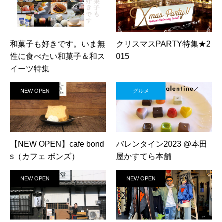
和菓子も好きです。いま無
クリスマスPARTY特集★2
性に食べたい和菓子＆和ス
015
イーツ特集
NEW OPEN
グルメ
【NEW OPEN】cafe bond
バレンタイン2023 @本田
s（カフェ ボンズ）
屋かすてら本舗
NEW OPEN
NEW OPEN