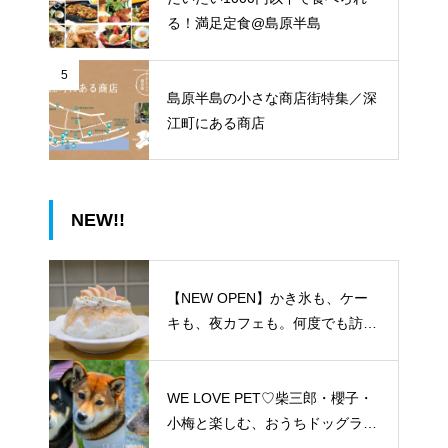
る！満足定食@島原半島
5
島原半島の小さな商店街特集／深
江町にある商店
NEW!!
【NEW OPEN】かき氷も、ケー
キも、夜カフェも。何度でも訪れ
たくなる「REO」
WE LOVE PET♡柴三郎・櫻子・
小梅と楽しむ、おうちドッグラン
のある暮らし