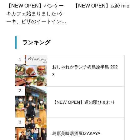
【NEW OPEN】パンケー
【NEW OPEN】café mio
キカフェ始まりました♪ケ
ーキ、ピザのイートインも
OK！「アトリエグランパ
／ピザハウス小さなグラン
ランキング
パ」
1
おしゃれかランチ@島原半島 202
3
2
【NEW OPEN】道の駅ひまわり
3
島原美味居酒屋IZAKAYA