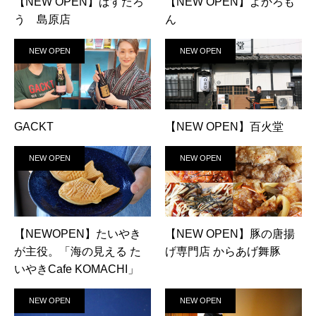
【NEW OPEN】ぱすたろ
【NEW OPEN】よかろも
う 島原店
ん
NEW OPEN
NEW OPEN
GACKT
【NEW OPEN】百火堂
NEW OPEN
NEW OPEN
【NEWOPEN】たいやき
【NEW OPEN】豚の唐揚
が主役。「海の見える た
げ専門店 からあげ舞豚
いやきCafe KOMACHI」
NEW OPEN
NEW OPEN