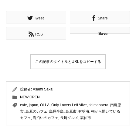
Tweet
Share
Save
RSS
この記事のタイトルとURLをコピーする
投稿者:
Asami Sakai
NEW OPEN
cafe
,
japan
,
OLLA
,
Only Lovers Left Alive
,
shimabaera
,
南島原
市
,
島原のカフェ
,
島原半島
,
島原市
,
有明海
,
朝から開いている
カフェ
,
海沿いのカフェ
,
長崎グルメ
,
雲仙市