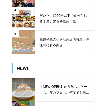
4
だいたい1000円以下で食べられ
る！満足定食@島原半島
5
島原半島の小さな商店街特集／深
江町にある商店
NEW!!
【NEW OPEN】かき氷も、ケー
キも、夜カフェも。何度でも訪れ
たくなる「REO」