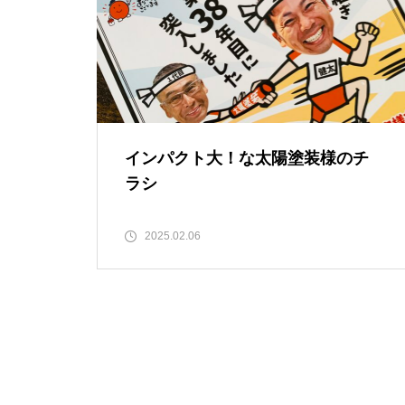
焙煎所が届ける、理想の一杯。
「雲仙麓珈琲焙煎研究所」
水まつりで見つけたJC男子！
【NEW OPEN】日常に寄り添
【NEW OPEN】山の上のレストラ
インパクト大！な太陽塗装様のチ
う、海辺の鮨処「鮨 彦八」
ンJaillir
ラシ
2025.02.06
【NEW OPEN】煙と笑いのちょ
うどいい距離感。「焼肉 福よ
し」