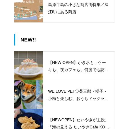
島原半島の小さな商店街特集／深
江町にある商店
NEW!!
【NEW OPEN】かき氷も、ケー
キも、夜カフェも。何度でも訪れ
たくなる「REO」
WE LOVE PET♡柴三郎・櫻子・
小梅と楽しむ、おうちドッグラン
のある暮らし
【NEWOPEN】たいやきが主役。
「海の見える たいやきCafe KOM