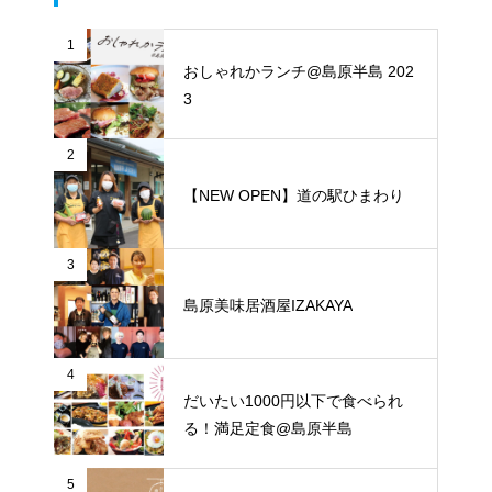
1
おしゃれかランチ@島原半島 202
3
2
【NEW OPEN】道の駅ひまわり
3
島原美味居酒屋IZAKAYA
4
だいたい1000円以下で食べられ
る！満足定食@島原半島
5