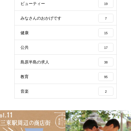
ビューティー
19
みなさんのおかげです
7
健康
15
公共
17
島原半島の求人
38
教育
95
音楽
2