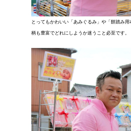
とってもかわいい「あみぐるみ」や「餅踏み用
地域とつながる体験&交流会に
柄も豊富でどれにしようか迷うこと必至です。
行ってみた＠BRAVO WORLD
【令和8年しまばら二十歳の集
い】in島原文化会館
赤ふんどしが舞う、多比良温泉