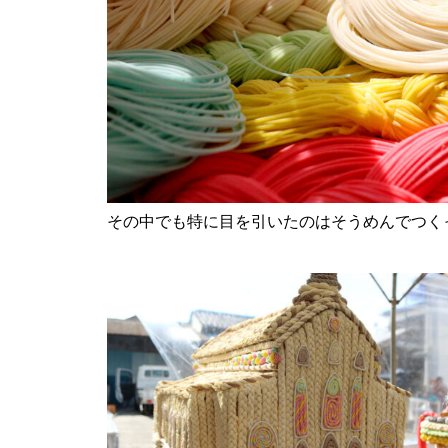
【NEW OPEN】ぱすたろう 島
原店
La Vierie（ラヴィリエ）【しま
その中でも特に目を引いたのはそうめんでつく
しまのスポンサー様ご紹介】
【NEW OPEN】Salon Ville