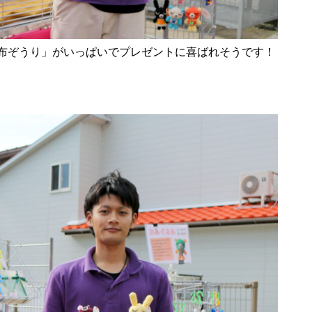
布ぞうり」がいっぱいでプレゼントに喜ばれそうです！
令和8年 島原市消防出初式
行ってみた＠令和7年島原城大
手門市／はみだせ島原高校生共
創プロジェクト／島商ップ／Mij
oかふぇ／しまばら温泉不知火
まつり
炭を塗る道案内人「はなだご」
出現！／温泉神社（大三東）の