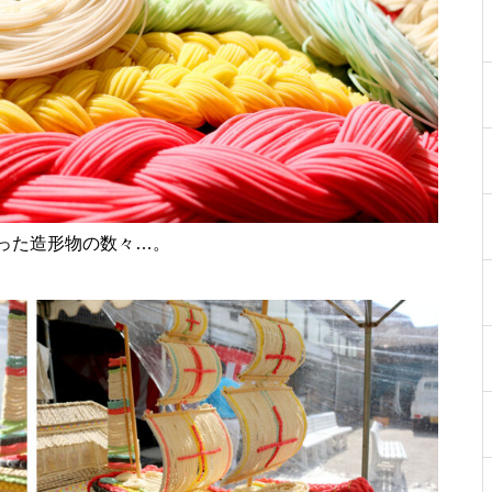
［島原市］喜ばれるチョコ♡久
遠チョコレートのバレンタイン
セット
core HAIR SALON（コア）【し
った造形物の数々…。
ましまのスポンサー様ご紹介】
【NEW OPEN】トータルビュー
ティサロンMilimili