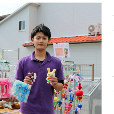
［島原市］喜ばれるチョコ♡久
遠チョコレートのバレンタイン
セット
バレンタイン2023 @les pignon
s（レ・ピニヨン）
バレンタイン2023 @オカモ
ト・シェ・ダムール