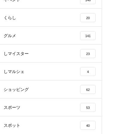
146
くらし
20
【NEW OPEN】BEAUTY SALO
N Qualis.（クオリス）
グルメ
141
しマイスター
23
【NEW OPEN】カノン
しマルシェ
4
ショッピング
62
スポーツ
53
島原半島の小さな商店街特集／
深江町にある商店
スポット
40