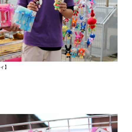
風除祭
大迫力のブルーインパルス＠築
城400年の島原城から見てみた
ィ】
ひまわり畑を発見〜2025＠瑞穂
町岩戸地区
桜スポット2025＠島原（島原総