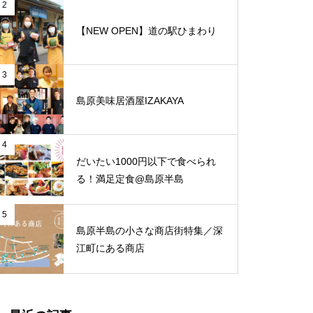
と、心地よさが調和する和モダ
2
ンな空間「古民家Café Ryu龍」
【NEW OPEN】道の駅ひまわり
行ってみた＠しろみ食堂〜1日限
定スペシャル食堂〜
3
島原美味居酒屋IZAKAYA
【NEW OPEN】トミーズ島原店
Hi!baby.こんにちは赤ちゃん♪
4
だいたい1000円以下で食べられ
る！満足定食@島原半島
【NEW OPEN】体の芯から整う
5
島原半島の小さな商店街特集／深
至福の時間「酵素温浴 haco」
江町にある商店