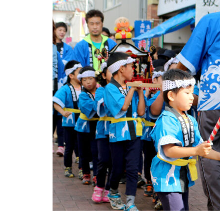
焙煎所が届ける、理想の一杯。
「雲仙麓珈琲焙煎研究所」
ひまわり迷路2024@吾妻（山田原
第二土地改良区）
【NEW OPEN】日常に寄り添
しましまだより。ぼくたちわたし
う、海辺の鮨処「鮨 彦八」
たちの『深江幼稚園』
【NEW OPEN】煙と笑いのちょ
うどいい距離感。「焼肉 福よ
し」