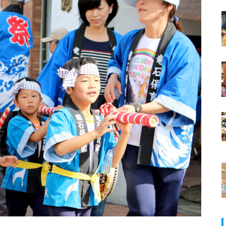
ランJaillir
島原市有明町大三東の風除祭
【NEW OPEN】学びも仕事もは
イチオシ美女No.33 フレッシュな
かどる、島原の新たなワークプ
いろはや美女スタッフご紹介♪
レイス「コワーキングスペース
NODE島原店」
【NEW OPEN】英語が好きにな
る。話したくなる。「Ayumi’s E
nglish Lesson」