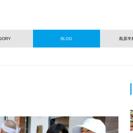
GORY
BLOG
島原半
NEW!
ショッピング
イベント
スポット
くらし
スポーツ
W OPEN
NEW OPEN
【NEWOPEN】たいやきが主
役。「海の見える たいやきCafe
KOMACHI」
EWOPEN】たいやきが主役。
【NEW OPEN】社会福祉法人
の見える たいやきCafe KOM
愛隣会 ホースセラピー研究セ
I」
ー
おすすめページ
【NEW OPEN】山の上のレスト