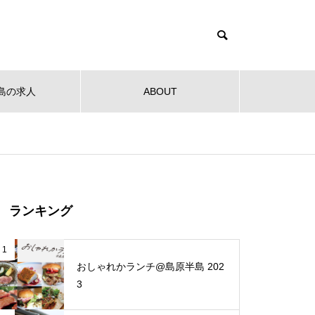
島の求人
ABOUT
健康
教育
公共
音楽
NEW OPEN
NEW O
【NEW OPEN】社会福祉法人
ランキング
南高愛隣会 ホースセラピー研究
センター
 南高
【NEW OPEN】南島原の小さな焙
【NEW
1
ンタ
煎所が届ける、理想の一杯。「雲
ンJaillir
おしゃれかランチ@島原半島 202
仙麓珈琲焙煎研究所」
3
【NEW OPEN】時を重ねた趣