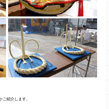
【NEW OPEN】Choco hair
WE LOVE PLANTS. AT島原半島
（花樹園 有家店／重松花屋gree
かご紹介します。
n＋／HaNARaKaN／インテリア
ショップGARAGE）