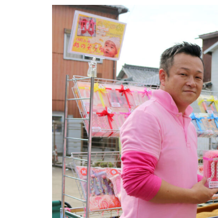
島原半島の小さな商店街特集／
国見町土黒地区にある商店
バレンタイン2023 @Patisserie
六三郎
バレンタイン2023 @＆coffee
（アンドコーヒー）