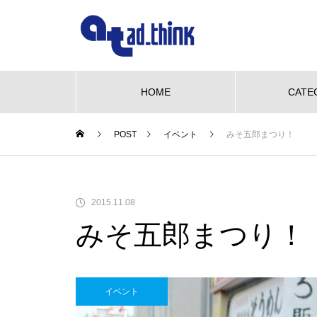
HOME
CATE
POST
イベント
みそ五郎まつり！
NEW OPEN
グルメ
ビューティー
We love pet
NE
【NEW OPEN】かき氷も、ケー
2015.11.08
キも、夜カフェも。何度でも訪
みそ五郎まつり！
れたくなる「REO」
も、ケーキ
WE LOVE PET♡柴三郎・櫻子・
【N
も訪れた
小梅と楽しむ、おうちドッグラン
「海
のある暮らし
ACH
イベント
【NEW OPEN】南島原の小さな