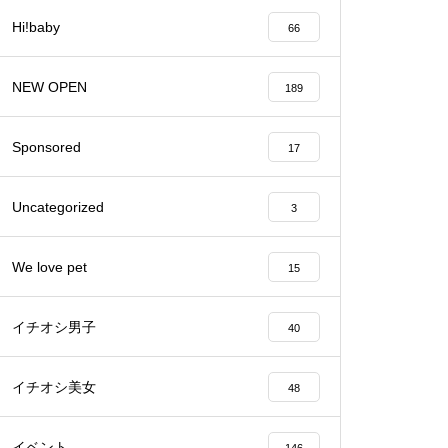
Hi!baby
66
バレンタイン2023 @Patisserie
六三郎
NEW OPEN
189
Sponsored
17
【NEW OPEN】naitre.hair（ネ
Uncategorized
3
トゥール ヘアー）
We love pet
15
イチオシ男子
40
【NEW OPEN】private nail salo
n emu plus(えむぷらす）
イチオシ美女
48
イベント