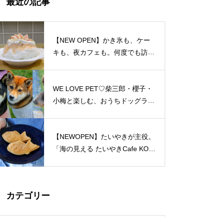
最近の記事
島原半島 私たちのソウルフード
特集（姫松屋／そば幸／ろくち
ゃんまんじゅう／中華園／漁火
【NEW OPEN】かき氷も、ケー
／千々石観光センター／山の駅
キも、夜カフェも。何度でも訪れ
ベジドリーム／平野鮮魚／おう
たくなる「REO」
ちカフェマロン／Pao Crepe MI
LK／そうめんcafe KOYORI）
WE LOVE PET♡柴三郎・櫻子・
PARFAIT＠島原半島特集
小梅と楽しむ、おうちドッグラン
のある暮らし
【NEWOPEN】たいやきが主役。
「海の見える たいやきCafe KOM
おしゃれかランチ@島原半島 20
ACHI」
23
カテゴリー