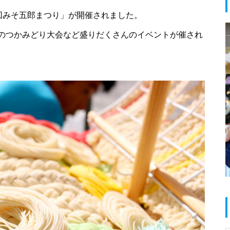
34回みそ五郎まつり」が開催されました。
春のお祝い特集 @島原半島
のつかみどり大会など盛りだくさんのイベントが催され
島原半島 拉麺特集 2025
だいたい1000円以下で食べられ
る！満足定食@島原半島