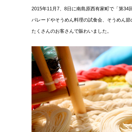
推し氷を巡る、夏の旅へ「第2
2015年11月7、8日に南島原西有家町で「第
回 島原半島推し氷スタンプラリ
ー2026」
パレードやそうめん料理の試食会、そうめん節
たくさんのお客さんで賑わいました。
食べて、集めて、得しよう！か
き氷でつながる【島原半島 推し
氷2025】
GACKT