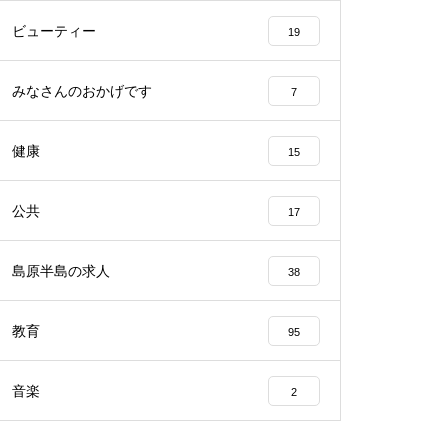
ビューティー
19
みなさんのおかげです
7
2023バレンタイン＠アビート
健康
15
公共
17
バレンタイン2023＠エスポワー
ル
島原半島の求人
38
教育
95
音楽
2
バレンタイン2023 @CAKEHOU
SE Honda