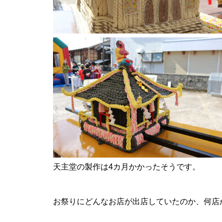
【NEW OPEN】SHINY
【NEW OPEN】AS. Alexandrite
Scissors
天主堂の製作は4カ月かかったそうです。
【NEW OPEN】しろとうみ／上
田宝飾時計店
お祭りにどんなお店が出店していたのか、何店