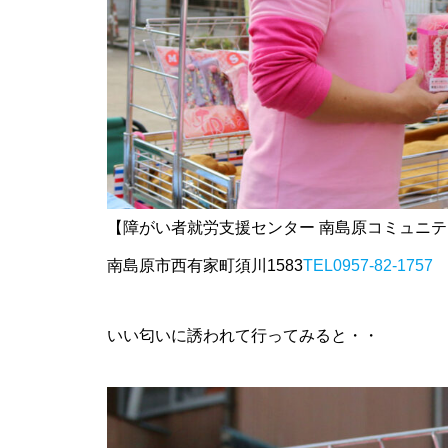
神社の風除祭
令和7年 雲仙市二十歳のつどい
@ 愛の夢未来センター
【障がい者就労支援センター 南島原コミュニテ
南島原市西有家町須川1583
TEL0957-82-1757
春を楽しむ、桜めぐり2026
いい匂いに誘われて行ってみると・・