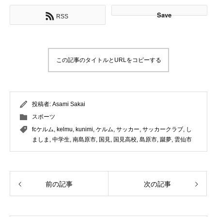
Save
RSS
この記事のタイトルとURLをコピーする
投稿者:
Asami Sakai
スポーツ
fcケルム
,
kelmu
,
kunimi
,
ケルム
,
サッカー
,
サッカークラブ
,
し
ましま
,
中学生
,
南島原市
,
国見
,
国見高校
,
島原市
,
蹴夢
,
雲仙市
前の記事
次の記事