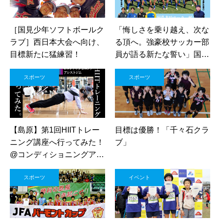
［国見少年ソフトボールク
「悔しさを乗り越え、次な
ラブ］西日本大会へ向け、
る頂へ。強豪校サッカー部
目標新たに猛練習！
員が語る新たな誓い」国見
高校サッカー部
スポーツ
スポーツ
【島原】第1回HIITトレー
目標は優勝！「千々石クラ
ニング講座へ行ってみた！
ブ」
@コンディショニングアシ
ストジム￼
スポーツ
イベント