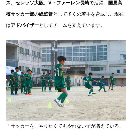
ス
、
セレッソ大阪
、
V・ファーレン長崎
で活躍。
国見高
校サッカー部
の
総監督
として多くの若手を育成し、現在
は
アドバイザー
としてチームを支えています。
「サッカーを、やりたくてもやれない子が増えている」