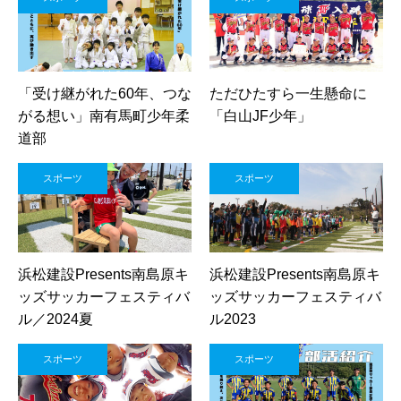
「受け継がれた60年、つな
ただひたすら一生懸命に
がる想い」南有馬町少年柔
「白山JF少年」
道部
スポーツ
スポーツ
浜松建設Presents南島原キ
浜松建設Presents南島原キ
ッズサッカーフェスティバ
ッズサッカーフェスティバ
ル／2024夏
ル2023
スポーツ
スポーツ