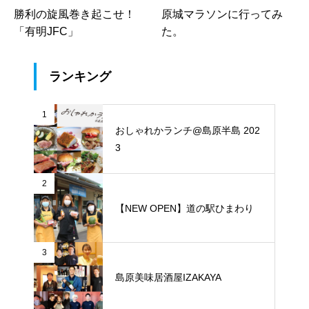
勝利の旋風巻き起こせ！
原城マラソンに行ってみ
「有明JFC」￼
た。
ランキング
1
おしゃれかランチ@島原半島 202
3
2
【NEW OPEN】道の駅ひまわり
3
島原美味居酒屋IZAKAYA