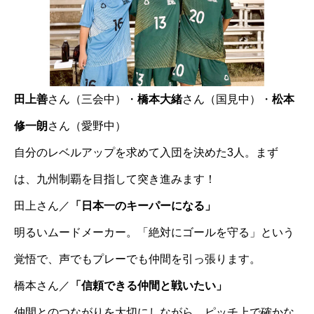
田上善
さん（三会中）・
橋本大緒
さん（国見中）・
松本
修一朗
さん（愛野中）
自分のレベルアップを求めて入団を決めた3人。まず
は、九州制覇を目指して突き進みます！
田上さん／
「日本一のキーパーになる」
明るいムードメーカー。「絶対にゴールを守る」という
覚悟で、声でもプレーでも仲間を引っ張ります。
橋本さん／
「信頼できる仲間と戦いたい」
仲間とのつながりを大切にしながら、ピッチ上で確かな