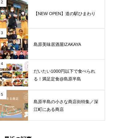
と、心地よさが調和する和モダ
2
ンな空間「古民家Café Ryu龍」
【NEW OPEN】道の駅ひまわり
【NEW OPEN】FOUR LEAVES
3
島原美味居酒屋IZAKAYA
【NEW OPEN】トミーズ島原店
【NEW OPEN】南島原クリニック
4
だいたい1000円以下で食べられ
る！満足定食@島原半島
【NEW OPEN】体の芯から整う
5
島原半島の小さな商店街特集／深
至福の時間「酵素温浴 haco」
江町にある商店