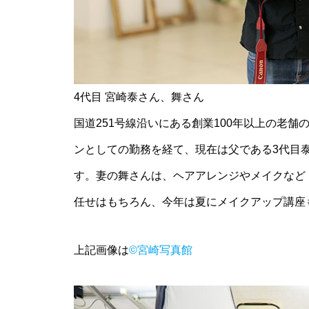
神社の風除祭
令和7年 雲仙市二十歳のつどい
4代目 宮崎泰さん、舞さん
@ 愛の夢未来センター
国道251号線沿いにある創業100年以上の老
ンとしての勤務を経て、現在は父である3代目
す。妻の舞さんは、ヘアアレンジやメイクなど
任せはもちろん、今年は夏にメイクアップ講座
春を楽しむ、桜めぐり2026
上記画像は
©宮崎写真館