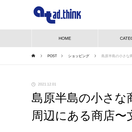
HOME
CATE
POST
ショッピング
島原半島の小さな
NEW OPEN
グルメ
ビューティー
We love pet
NE
【NEW OPEN】かき氷も、ケー
2021.12.01
キも、夜カフェも。何度でも訪
島原半島の小さな
れたくなる「REO」
も、ケーキ
WE LOVE PET♡柴三郎・櫻子・
【N
も訪れた
小梅と楽しむ、おうちドッグラン
「海
周辺にある商店〜
のある暮らし
ACH
【NEW OPEN】南島原の小さな