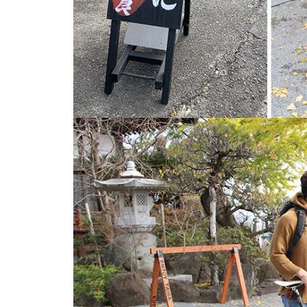
【NEW OPEN】SHINY
【NEW OPEN】AS. Alexandrite
Scissors
【NEW OPEN】しろとうみ／上
田宝飾時計店