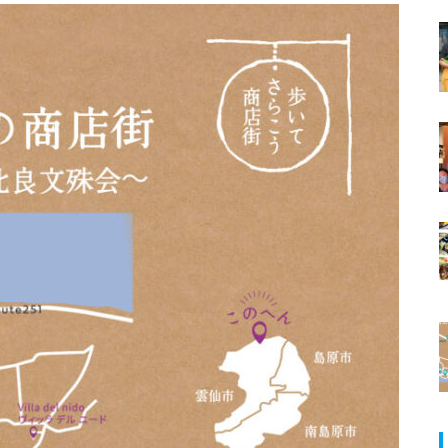
ランJaillir
イチオシ男子！島原半島のイケメ
ン紹介！No.0042（マーキー塗装
／永川雅樹さん・松田翼さん）
【NEW OPEN】学びも仕事もは
イチオシ美女No.39 自衛官として
かどる、島原の新たなワークプ
活躍する女性をご紹介♪
レイス「コワーキングスペース
NODE島原店」
【NEW OPEN】英語が好きにな
る。話したくなる。「Ayumi’s E
nglish Lesson」