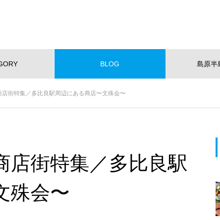
GORY
BLOG
島原半
NEW!
商店街特集／多比良駅周辺にある商店〜文殊会〜
ショッピング
イベント
スポット
くらし
スポーツ
W OPEN
NEW OPEN
【NEWOPEN】たいやきが主
役。「海の見える たいやきCafe
商店街特集／多比良駅
KOMACHI」
EWOPEN】たいやきが主役。
【NEW OPEN】社会福祉法人
の見える たいやきCafe KOM
愛隣会 ホースセラピー研究セ
文殊会〜
I」
ー
おすすめページ
【NEW OPEN】山の上のレスト