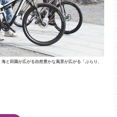
［島原市］喜ばれるチョコ♡久
遠チョコレートのバレンタイン
セット
と、海と田園が広がる自然豊かな風景が広がる「ぶらり、
バレンタイン2023 @les pignon
s（レ・ピニヨン）
バレンタイン2023 @オカモ
ト・シェ・ダムール