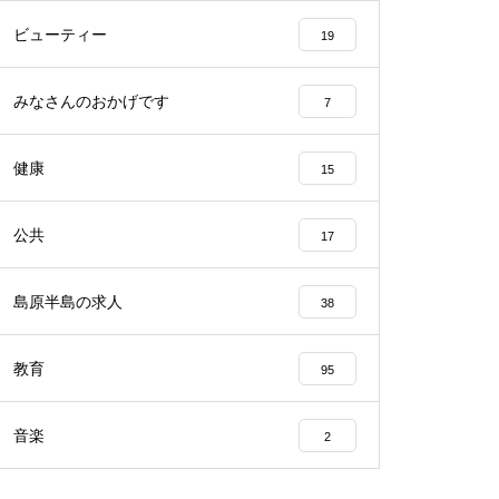
ビューティー
19
みなさんのおかげです
7
2023バレンタイン＠アビート
健康
15
公共
17
バレンタイン2023＠エスポワー
ル
島原半島の求人
38
教育
95
音楽
2
バレンタイン2023 @CAKEHOU
SE Honda