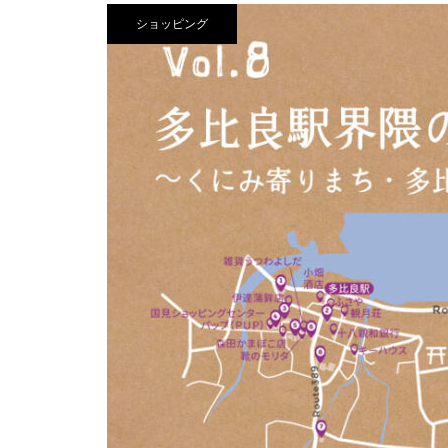
焙煎所が届ける、理想の一杯。
ショッピング
「雲仙麓珈琲焙煎研究所」
ウエディングプランナー本田さ
ん。島原にいるスゴイ人「しマイ
スター」第8弾
【NEW OPEN】学びも仕事もはか
【NEW OPEN】日常に寄り添
どる、島原の新たなワークプレイ
う、海辺の鮨処「鮨 彦八」
ス「コワーキングスペースNODE
島原店」
【NEW OPEN】煙と笑いのちょ
うどいい距離感。「焼肉 福よ
し」