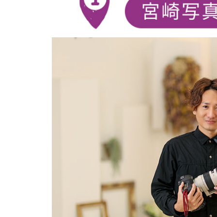
地域とつながる体験&交流会に
行ってみた＠BRAVO WORLD
【令和8年しまばら二十歳の集
い】in島原文化会館
赤ふんどしが舞う、多比良温泉