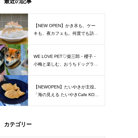
最近の記事
島原半島 私たちのソウルフード
特集（姫松屋／そば幸／ろくち
ゃんまんじゅう／中華園／漁火
【NEW OPEN】かき氷も、ケー
／千々石観光センター／山の駅
キも、夜カフェも。何度でも訪れ
ベジドリーム／平野鮮魚／おう
たくなる「REO」
ちカフェマロン／Pao Crepe MI
LK／そうめんcafe KOYORI）
WE LOVE PET♡柴三郎・櫻子・
PARFAIT＠島原半島特集
小梅と楽しむ、おうちドッグラン
のある暮らし
【NEWOPEN】たいやきが主役。
「海の見える たいやきCafe KOM
おしゃれかランチ@島原半島 20
ACHI」
23
カテゴリー