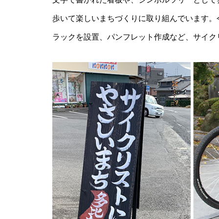
歩いて楽しいまちづくりに取り組んでいます。
【NEW OPEN】ぱすたろう 島
原店
ラックを設置、パンフレット作成など、サイク
La Vierie（ラヴィリエ）【しま
しまのスポンサー様ご紹介】
【NEW OPEN】Salon Ville