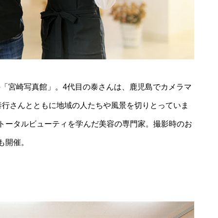
風除祭
大迫力のブルーインパルス＠築
城400年の島原城から見てみた
舗の「宮崎写真館」。4代目の泰さんは、鹿児島でカメラマ
泰行さんとともに地域の人たちや風景を切りとっていま
トータルビューティを学んだ美容の専門家。撮影時のお
ひまわり畑を発見〜2025＠瑞穂
も開催。
町岩戸地区
桜スポット2025＠島原（島原総