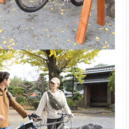
【NEW OPEN】Choco hair
WE LOVE PLANTS. AT島原半島
（花樹園 有家店／重松花屋gree
n＋／HaNARaKaN／インテリア
ショップGARAGE）