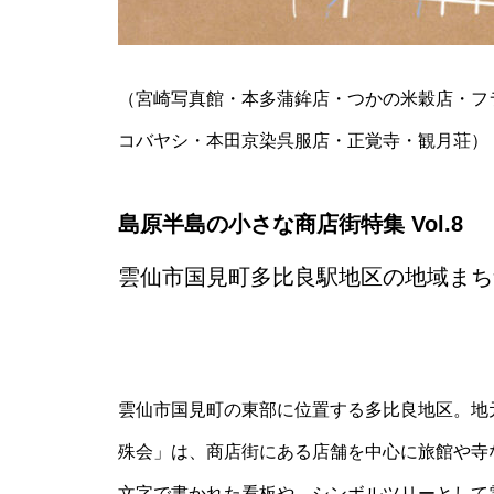
推し氷を巡る、夏の旅へ「第2
回 島原半島推し氷スタンプラリ
ー2026」
（宮崎写真館・本多蒲鉾店・つかの米穀店・フラワー
コバヤシ・本田京染呉服店・正覚寺・観月荘）
食べて、集めて、得しよう！か
き氷でつながる【島原半島 推し
島原半島の小さな商店街特集 Vol.8
氷2025】
雲仙市国見町多比良駅地区の地域まち
GACKT
雲仙市国見町の東部に位置する多比良地区。地
殊会」は、商店街にある店舗を中心に旅館や寺
文字で書かれた看板や、シンボルツリーとして