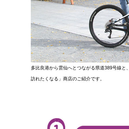
島原半島の小さな商店街特集／
国見町土黒地区にある商店
多比良港から雲仙へとつながる県道389号線
バレンタイン2023 @Patisserie
六三郎
訪れたくなる」商店のご紹介です。
バレンタイン2023 @＆coffee
（アンドコーヒー）