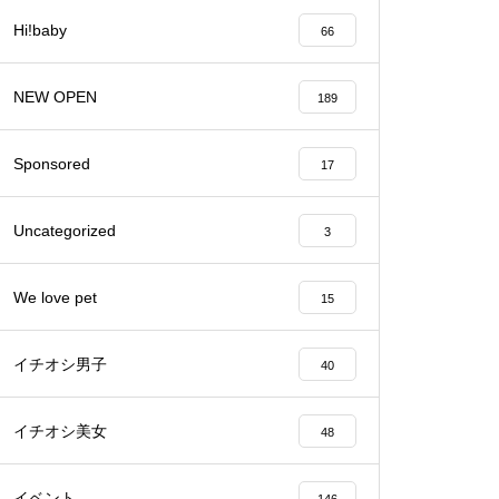
Hi!baby
66
バレンタイン2023 @Patisserie
六三郎
NEW OPEN
189
Sponsored
17
【NEW OPEN】naitre.hair（ネ
Uncategorized
3
トゥール ヘアー）
We love pet
15
イチオシ男子
40
【NEW OPEN】private nail salo
n emu plus(えむぷらす）
イチオシ美女
48
イベント