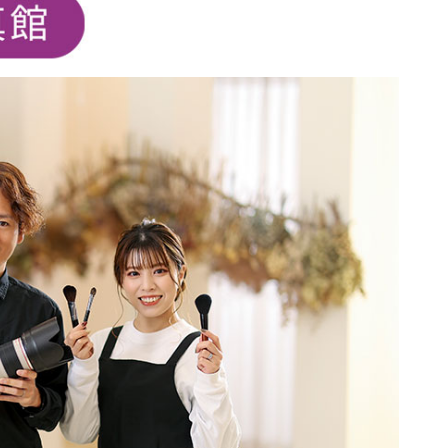
令和8年 島原市消防出初式
行ってみた＠令和7年島原城大
手門市／はみだせ島原高校生共
創プロジェクト／島商ップ／Mij
oかふぇ／しまばら温泉不知火
まつり
炭を塗る道案内人「はなだご」
出現！／温泉神社（大三東）の