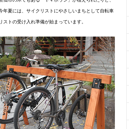
［島原市］喜ばれるチョコ♡久
今年夏には、サイクリストにやさしいまちとして自転車
遠チョコレートのバレンタイン
リストの受け入れ準備が始まっています。
セット
core HAIR SALON（コア）【し
ましまのスポンサー様ご紹介】
【NEW OPEN】トータルビュー
ティサロンMilimili