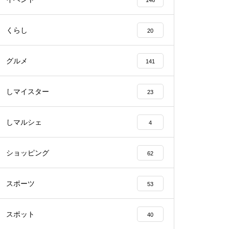
146
くらし
20
【NEW OPEN】BEAUTY SALO
N Qualis.（クオリス）
グルメ
141
しマイスター
23
【NEW OPEN】カノン
しマルシェ
4
ショッピング
62
スポーツ
53
島原半島の小さな商店街特集／
深江町にある商店
スポット
40