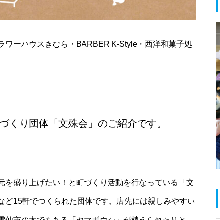
春のお祝い特集 @島原半島
ハウスきむら・BARBER K-Style・西洋和菓子処
島原半島 拉麺特集 2025
づくり団体「文殊会」のご紹介です。
だいたい1000円以下で食べられ
る！満足定食@島原半島
元を盛り上げたい！と町づくり活動を行なっている「文
など15軒でつくられた団体です。店先には親しみやすい
雲仙市の木でもある「ヤマボウシ」が植えられたりと、