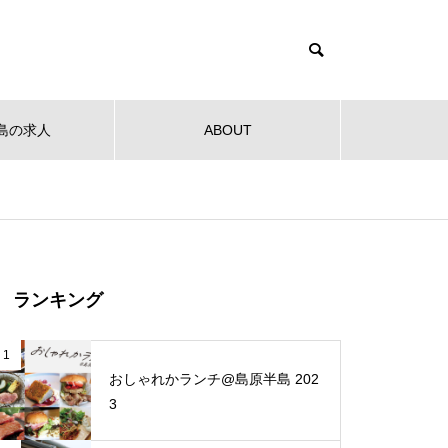
島の求人
ABOUT
健康
教育
公共
音楽
NEW OPEN
NEW O
【NEW OPEN】社会福祉法人
ランキング
南高愛隣会 ホースセラピー研究
センター
 南高
【NEW OPEN】南島原の小さな焙
【NEW
1
ンタ
煎所が届ける、理想の一杯。「雲
ンJaillir
おしゃれかランチ@島原半島 202
仙麓珈琲焙煎研究所」
3
【NEW OPEN】時を重ねた趣