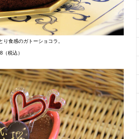
［島原市］喜ばれるチョコ♡久
遠チョコレートのバレンタイン
セット
とり食感のガトーショコラ。
58（税込）
バレンタイン2023 @les pignon
s（レ・ピニヨン）
バレンタイン2023 @オカモ
ト・シェ・ダムール