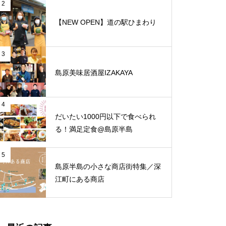
と、心地よさが調和する和モダ
2
ンな空間「古民家Café Ryu龍」
【NEW OPEN】道の駅ひまわり
Hi!baby.こんにちは赤ちゃん♪
3
島原美味居酒屋IZAKAYA
島原城＠秋のレンコン堀り大会に
【NEW OPEN】トミーズ島原店
いってみた！
4
だいたい1000円以下で食べられ
る！満足定食@島原半島
【NEW OPEN】体の芯から整う
5
島原半島の小さな商店街特集／深
至福の時間「酵素温浴 haco」
江町にある商店