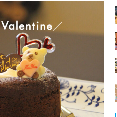
ランJaillir
島原半島の小さな商店街特集／安
中地区にある商店
【NEW OPEN】学びも仕事もは
口之津歴史民俗資料館がオープンi
かどる、島原の新たなワークプ
n口之津港ターミナル
レイス「コワーキングスペース
NODE島原店」
【NEW OPEN】英語が好きにな
る。話したくなる。「Ayumi’s E
nglish Lesson」