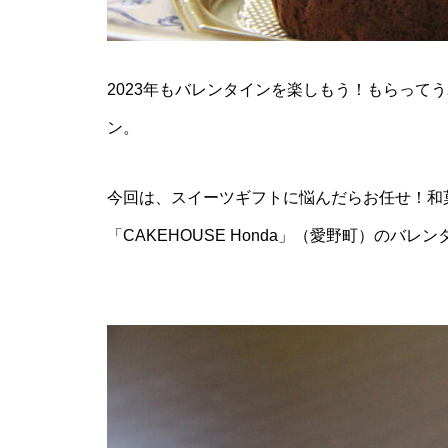
推し氷を巡る、夏の旅へ「第2
回 島原半島推し氷スタンプラリ
ー2026」
2023年もバレンタインを楽しもう！もらって
ン。
食べて、集めて、得しよう！か
き氷でつながる【島原半島 推し
今回は、スイーツギフトに悩んだらお任せ！和
氷2025】
「CAKEHOUSE Honda」（愛野町）のバ
GACKT