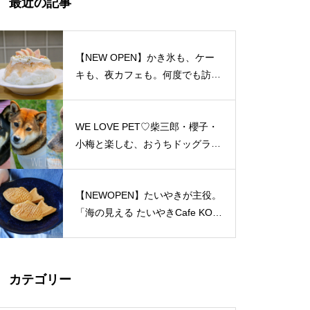
最近の記事
島原半島 私たちのソウルフード
特集（姫松屋／そば幸／ろくち
ゃんまんじゅう／中華園／漁火
【NEW OPEN】かき氷も、ケー
／千々石観光センター／山の駅
キも、夜カフェも。何度でも訪れ
ベジドリーム／平野鮮魚／おう
たくなる「REO」
ちカフェマロン／Pao Crepe MI
LK／そうめんcafe KOYORI）
WE LOVE PET♡柴三郎・櫻子・
PARFAIT＠島原半島特集
小梅と楽しむ、おうちドッグラン
のある暮らし
【NEWOPEN】たいやきが主役。
「海の見える たいやきCafe KOM
おしゃれかランチ@島原半島 20
ACHI」
23
カテゴリー