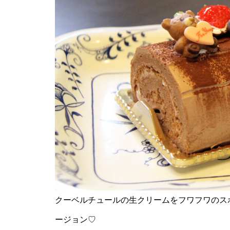
【NEW OPEN】ぱすたろう 島
原店
La Vierie（ラヴィリエ）【しま
しまのスポンサー様ご紹介】
【NEW OPEN】Salon Ville
クーベルチュールの生クリームをフワフワのス
ージョン♡