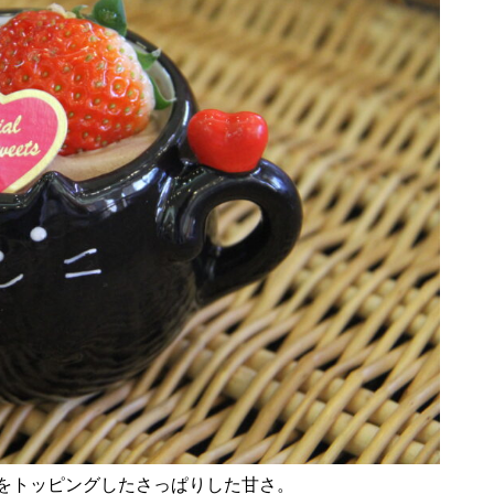
風除祭
大迫力のブルーインパルス＠築
城400年の島原城から見てみた
ひまわり畑を発見〜2025＠瑞穂
町岩戸地区
桜スポット2025＠島原（島原総
をトッピングしたさっぱりした甘さ。