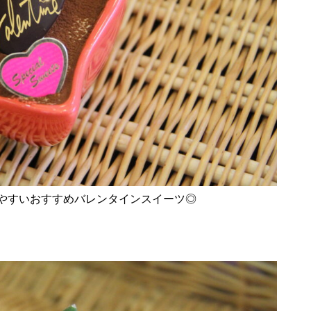
令和8年 島原市消防出初式
行ってみた＠令和7年島原城大
手門市／はみだせ島原高校生共
やすいおすすめバレンタインスイーツ◎
創プロジェクト／島商ップ／Mij
oかふぇ／しまばら温泉不知火
まつり
炭を塗る道案内人「はなだご」
出現！／温泉神社（大三東）の