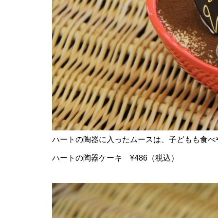
地域とつながる体験&交流会に
行ってみた＠BRAVO WORLD
【令和8年しまばら二十歳の集
ハートの陶器に入ったムースは、子どもも食べ
い】in島原文化会館
ハートの陶器ケーキ ¥486（税込）
赤ふんどしが舞う、多比良温泉