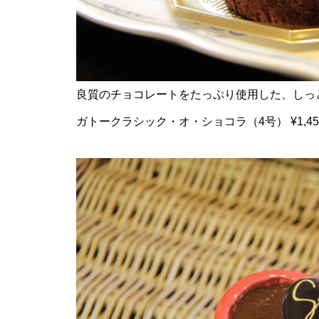
島原半島の小さな商店街特集／
国見町土黒地区にある商店
良質のチョコレートをたっぷり使用した、しっ
ガトークラシック・オ・ショコラ（4号） ¥1,4
バレンタイン2023 @Patisserie
六三郎
バレンタイン2023 @＆coffee
（アンドコーヒー）