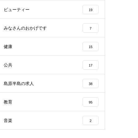
ビューティー
19
みなさんのおかげです
7
2023バレンタイン＠アビート
健康
15
公共
17
バレンタイン2023＠エスポワー
ル
島原半島の求人
38
教育
95
音楽
2
バレンタイン2023 @CAKEHOU
SE Honda