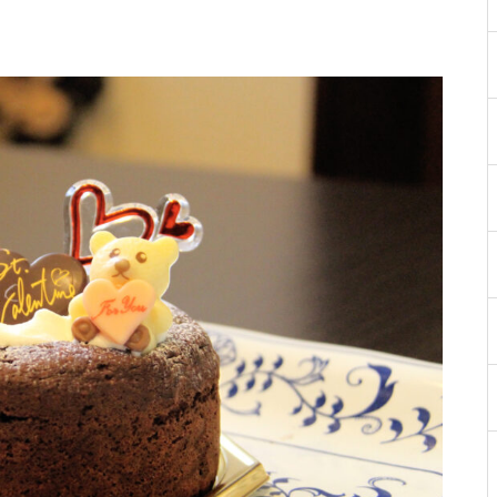
【NEW OPEN】Choco hair
WE LOVE PLANTS. AT島原半島
（花樹園 有家店／重松花屋gree
n＋／HaNARaKaN／インテリア
ショップGARAGE）