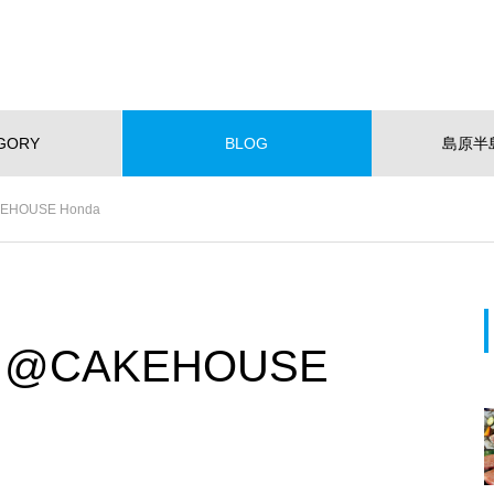
GORY
BLOG
島原半
NEW!
HOUSE Honda
ショッピング
イベント
スポット
くらし
スポーツ
W OPEN
NEW OPEN
【NEWOPEN】たいやきが主
役。「海の見える たいやきCafe
@CAKEHOUSE
KOMACHI」
EWOPEN】たいやきが主役。
【NEW OPEN】社会福祉法人
の見える たいやきCafe KOM
愛隣会 ホースセラピー研究セ
I」
ー
おすすめページ
【NEW OPEN】山の上のレスト