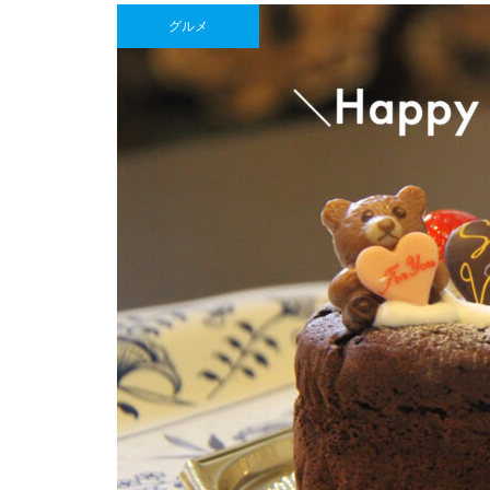
焙煎所が届ける、理想の一杯。
グルメ
「雲仙麓珈琲焙煎研究所」
【NEW OPEN】女性一人でも入り
やすい新感覚ラーメン“梟（ふくろ
う）”
【NEW OPEN】日常に寄り添
Hi!baby.こんにちは赤ちゃん♪
う、海辺の鮨処「鮨 彦八」
【NEW OPEN】煙と笑いのちょ
うどいい距離感。「焼肉 福よ
し」