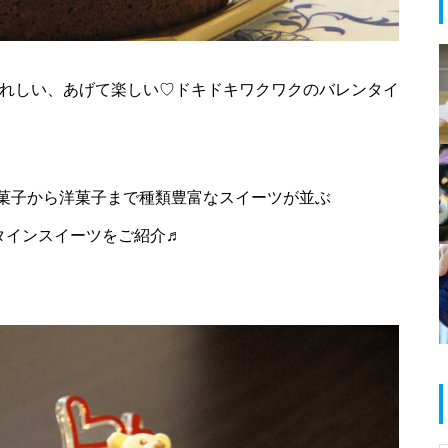
春のお祝い特集 @島原半島
うれしい、あげて楽しい♡ドキドキワクワクのバレンタイ
島原半島 拉麺特集 2025
菓子から洋菓子まで種類豊富なスイーツが並ぶ
レンタインスイーツをご紹介♬
だいたい1000円以下で食べられ
る！満足定食@島原半島