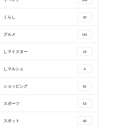
146
くらし
20
【NEW OPEN】BEAUTY SALO
N Qualis.（クオリス）
グルメ
141
しマイスター
23
【NEW OPEN】カノン
しマルシェ
4
ショッピング
62
スポーツ
53
島原半島の小さな商店街特集／
深江町にある商店
スポット
40