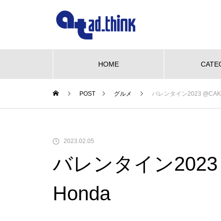
HOME
CATE
POST
グルメ
バレンタイン2023 @CAKE
NEW OPEN
グルメ
ビューティー
We love pet
NE
【NEW OPEN】かき氷も、ケー
2023.02.05
キも、夜カフェも。何度でも訪
バレンタイン2023 
れたくなる「REO」
も、ケーキ
WE LOVE PET♡柴三郎・櫻子・
【N
も訪れた
小梅と楽しむ、おうちドッグラン
「海
Honda
のある暮らし
ACH
【NEW OPEN】南島原の小さな