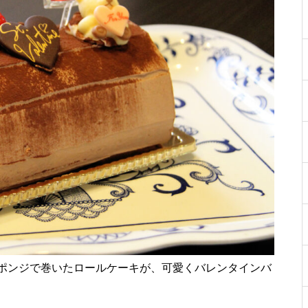
［島原市］喜ばれるチョコ♡久
遠チョコレートのバレンタイン
セット
core HAIR SALON（コア）【し
ましまのスポンサー様ご紹介】
【NEW OPEN】トータルビュー
ティサロンMilimili
ポンジで巻いたロールケーキが、可愛くバレンタインバ