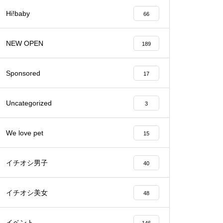
Hi!baby
66
バレンタイン2023 @Patisserie
六三郎
NEW OPEN
189
Sponsored
17
【NEW OPEN】naitre.hair（ネ
Uncategorized
3
トゥール ヘアー）
We love pet
15
イチオシ男子
40
【NEW OPEN】private nail salo
n emu plus(えむぷらす）
イチオシ美女
48
イベント