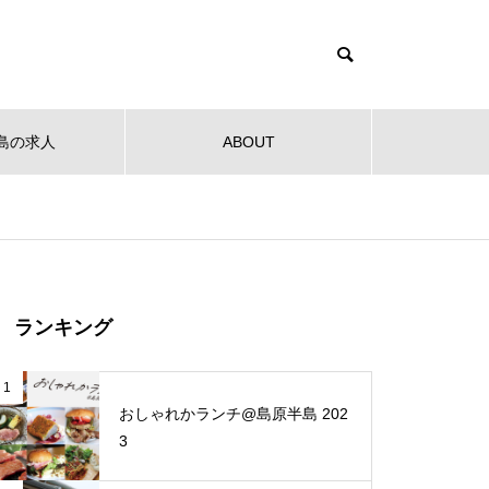
島の求人
ABOUT
健康
教育
公共
音楽
NEW OPEN
NEW O
【NEW OPEN】社会福祉法人
ランキング
南高愛隣会 ホースセラピー研究
センター
 南高
【NEW OPEN】南島原の小さな焙
【NEW
1
ンタ
煎所が届ける、理想の一杯。「雲
ンJaillir
おしゃれかランチ@島原半島 202
仙麓珈琲焙煎研究所」
3
【NEW OPEN】時を重ねた趣