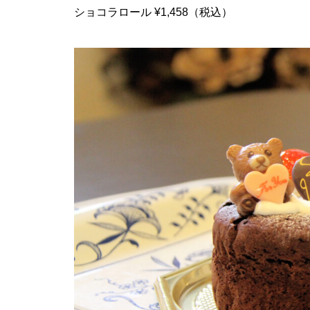
ショコラロール ¥1,458（税込）
【NEW OPEN】SHINY
【NEW OPEN】AS. Alexandrite
Scissors
【NEW OPEN】しろとうみ／上
田宝飾時計店