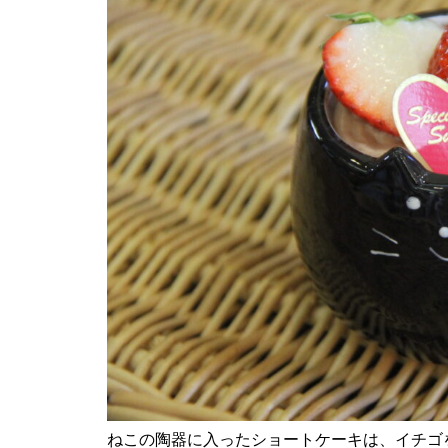
神社の風除祭
令和7年 雲仙市二十歳のつどい
@ 愛の夢未来センター
春を楽しむ、桜めぐり2026
ねこの陶器に入ったショートケーキは、イチゴ