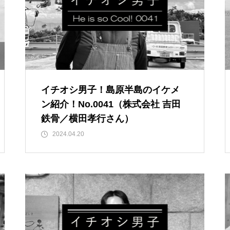
ランJaillir
雲仙市消防出初式に行ってみた！
2019@マリンパーク
【NEW OPEN】学びも仕事もは
かけがえない1足に〜革靴工房〜
かどる、島原の新たなワークプ
イチオシ男子！島原半島のイケメ
島原にいるスゴイ人「しマイスタ
レイス「コワーキングスペース
ン紹介！No.0041（株式会社 吉田
ー」第9弾
NODE島原店」
鉄骨／横田孝行さん）
2024.04.20
【NEW OPEN】英語が好きにな
る。話したくなる。「Ayumi’s E
nglish Lesson」