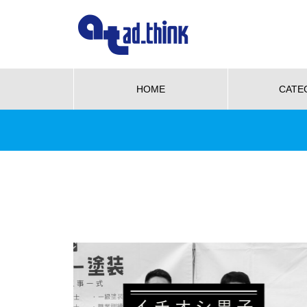
HOME
CATE
NEW OPEN
グルメ
ビューティー
We love pet
NE
【NEW OPEN】かき氷も、ケー
キも、夜カフェも。何度でも訪
れたくなる「REO」
も、ケーキ
WE LOVE PET♡柴三郎・櫻子・
【N
も訪れた
小梅と楽しむ、おうちドッグラン
「海
のある暮らし
ACH
【NEW OPEN】南島原の小さな