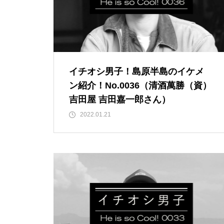
【NEW OPEN】ぱすたろう 島
原店
イチオシ男子！島原半島のイケメ
ン紹介！No.0036（清酒萬勝（資）
La Vierie（ラヴィリエ）【しま
吉田屋 吉田嘉一郎さん）
しまのスポンサー様ご紹介】
2022.01.21
【NEW OPEN】Salon Ville