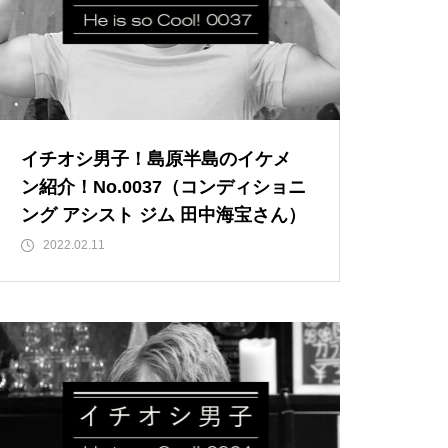
島原半島 私たちのソウルフード
特集（姫松屋／そば幸／ろくち
ゃんまんじゅう／中華園／漁火
／千々石観光センター／山の駅
ベジドリーム／平野鮮魚／おう
ちカフェマロン／Pao Crepe MI
イチオシ男子！島原半島のイケメ
LK／そうめんcafe KOYORI）
ン紹介！No.0037（コンディショニ
PARFAIT＠島原半島特集
ング アシスト ジム 田中海宝さん）
2022.02.11
おしゃれかランチ@島原半島 20
23