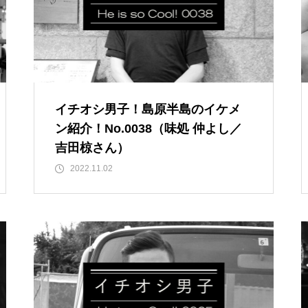
春のお祝い特集 @島原半島
イチオシ男子！島原半島のイケメ
ン紹介！No.0038（味処 仲よし／
島原半島 拉麺特集 2025
吉田椋さん）
2022.11.02
だいたい1000円以下で食べられ
る！満足定食@島原半島