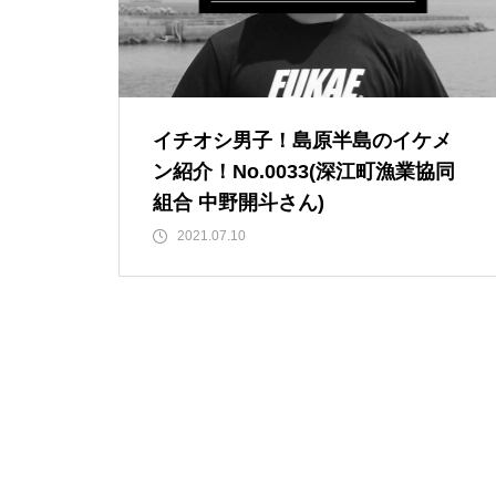
【NEW OPEN】SHINY
イチオシ男子！島原半島のイケメ
ン紹介！No.0033(深江町漁業協同
組合 中野開斗さん)
2021.07.10
【NEW OPEN】AS. Alexandrite
Scissors
【NEW OPEN】しろとうみ／上
田宝飾時計店