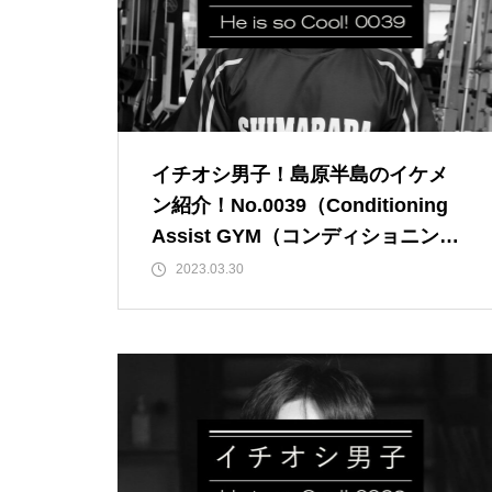
推し氷を巡る、夏の旅へ「第2
回 島原半島推し氷スタンプラリ
ー2026」
イチオシ男子！島原半島のイケメ
食べて、集めて、得しよう！か
ン紹介！No.0039（Conditioning
き氷でつながる【島原半島 推し
Assist GYM（コンディショニング
氷2025】
アシストジム）／小嶋賢人さん）
2023.03.30
GACKT