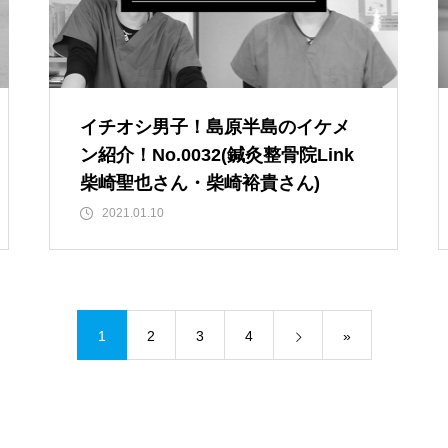
イチオシ男子！島原半島のイケメ
ン紹介！No.0032(鍼灸整骨院Link
柴崎聖也さん・柴崎裕貴さん)
2021.01.10
【NEW OPEN】Choco hair
1
2
3
4
»
WE LOVE PLANTS. AT島原半島
（花樹園 有家店／重松花屋gree
n＋／HaNARaKaN／インテリア
ショップGARAGE）