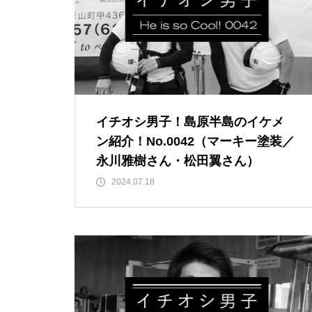
焙煎所が届ける、理想の一杯。
「雲仙麓珈琲焙煎研究所」
【島原半島】真夏の♡ひんやりス
イーツ02＠島原半島（Mi-cafe・M
arquis Cafe・温蒸素味・山の駅
ベジドリーム・ガトーフリアン・
【NEW OPEN】日常に寄り添
Cafe Marsha）
【島原半島】絶品からあげ食べく
イチオシ男子！島原半島のイケメ
う、海辺の鮨処「鮨 彦八」
らべ！
ン紹介！No.0042（マーキー塗装／
永川雅樹さん・松田翼さん）
2024.07.18
【NEW OPEN】煙と笑いのちょ
うどいい距離感。「焼肉 福よ
し」