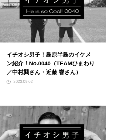
と、心地よさが調和する和モダ
ンな空間「古民家Café Ryu龍」
水まつりで見つけたJC男子！
島原半島の求人情報／日本トータ
【NEW OPEN】トミーズ島原店
イチオシ男子！島原半島のイケメ
ルテレマーケティング株式会社 長
ン紹介！No.0040（TEAMひまわり
崎南島原センター
／中村巽さん・近藤 響さん）
2023.09.02
【NEW OPEN】体の芯から整う
至福の時間「酵素温浴 haco」