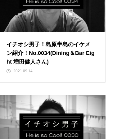
バレンタイン2023 @Patisserie
六三郎
イチオシ男子！島原半島のイケメ
ン紹介！No.0034(Dining＆Bar Eig
【NEW OPEN】naitre.hair（ネ
ht 増田健人さん)
トゥール ヘアー）
2021.09.14
【NEW OPEN】private nail salo
n emu plus(えむぷらす）