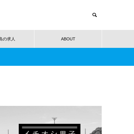
島の求人
ABOUT
健康
教育
公共
音楽
NEW OPEN
NEW O
【NEW OPEN】社会福祉法人
南高愛隣会 ホースセラピー研究
センター
 南高
【NEW OPEN】南島原の小さな焙
【NEW
ンタ
煎所が届ける、理想の一杯。「雲
ンJaillir
仙麓珈琲焙煎研究所」
【NEW OPEN】時を重ねた趣