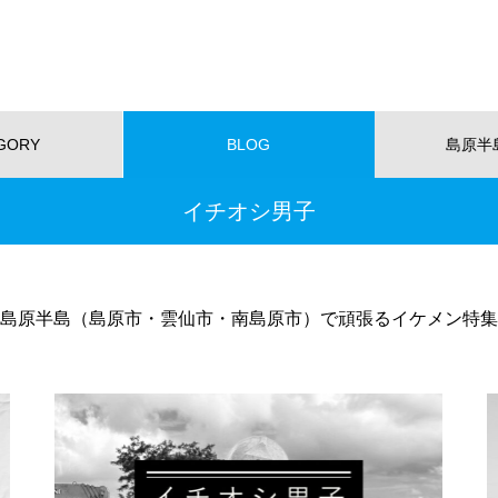
GORY
BLOG
島原半
イチオシ男子
NEW!
ショッピング
イベント
スポット
くらし
スポーツ
W OPEN
NEW OPEN
【NEWOPEN】たいやきが主
島原半島（島原市・雲仙市・南島原市）で頑張るイケメン特集
役。「海の見える たいやきCafe
KOMACHI」
EWOPEN】たいやきが主役。
【NEW OPEN】社会福祉法人
の見える たいやきCafe KOM
愛隣会 ホースセラピー研究セ
I」
ー
おすすめページ
【NEW OPEN】山の上のレスト