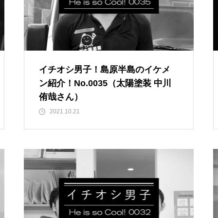
［島原市］喜ばれるチョコ♡久
遠チョコレートのバレンタイン
セット
イチオシ男子！島原半島のイケメ
ン紹介！No.0035（太陽塗装 中川
core HAIR SALON（コア）【し
侑哉さん）
ましまのスポンサー様ご紹介】
2021.10.21
【NEW OPEN】トータルビュー
ティサロンMilimili