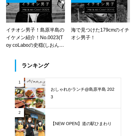
イチオシ男子！島原半島の
海で見つけた179cmのイチ
イケメン紹介！No.0023(T
オシ男子！
oy coLaboの史穏(しおん)
さん)
ランキング
1
おしゃれかランチ@島原半島 202
3
2
【NEW OPEN】道の駅ひまわり