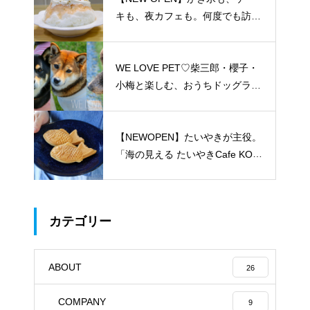
キも、夜カフェも。何度でも訪れ
たくなる「REO」
WE LOVE PET♡柴三郎・櫻子・
小梅と楽しむ、おうちドッグラン
のある暮らし
【NEWOPEN】たいやきが主役。
「海の見える たいやきCafe KOM
ACHI」
カテゴリー
ABOUT
26
COMPANY
9