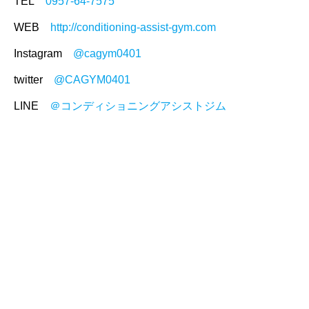
TEL
0957-64-7575
WEB
http://conditioning-assist-gym.com
Instagram
@cagym0401
twitter
@CAGYM0401
LINE
＠コンディショニングアシストジム