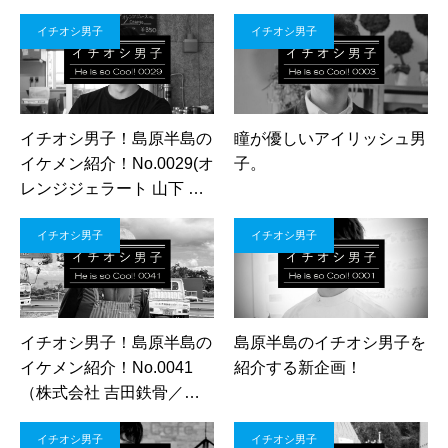
さん・近藤 響さん）
イチオシ男子
イチオシ男子
イチオシ男子！島原半島の
瞳が優しいアイリッシュ男
イケメン紹介！No.0029(オ
子。
レンジジェラート 山下 晃
輝さん)
イチオシ男子
イチオシ男子
イチオシ男子！島原半島の
島原半島のイチオシ男子を
イケメン紹介！No.0041
紹介する新企画！
（株式会社 吉田鉄骨／横
田孝行さん）
イチオシ男子
イチオシ男子