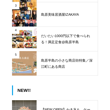
3
島原美味居酒屋IZAKAYA
4
だいたい1000円以下で食べられ
る！満足定食@島原半島
5
島原半島の小さな商店街特集／深
江町にある商店
NEW!!
【NEW OPEN】かき氷も、ケー