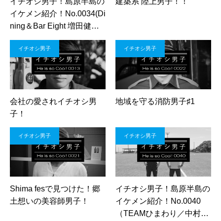
イチオシ男子！島原半島の
建築系 陸上男子！！
イケメン紹介！No.0034(Di
ning＆Bar Eight 増田健人
さん)
イチオシ男子
イチオシ男子
会社の愛されイチオシ男
地域を守る消防男子♯1
子！
イチオシ男子
イチオシ男子
Shima fesで見つけた！郷
イチオシ男子！島原半島の
土想いの美容師男子！
イケメン紹介！No.0040
（TEAMひまわり／中村巽