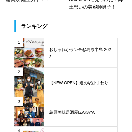
土想いの美容師男子！
ランキング
1
おしゃれかランチ@島原半島 202
3
2
【NEW OPEN】道の駅ひまわり
3
島原美味居酒屋IZAKAYA
4