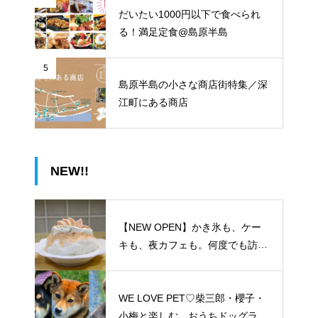
だいたい1000円以下で食べられ
る！満足定食@島原半島
5
島原半島の小さな商店街特集／深
江町にある商店
NEW!!
【NEW OPEN】かき氷も、ケー
キも、夜カフェも。何度でも訪れ
たくなる「REO」
WE LOVE PET♡柴三郎・櫻子・
小梅と楽しむ、おうちドッグラン