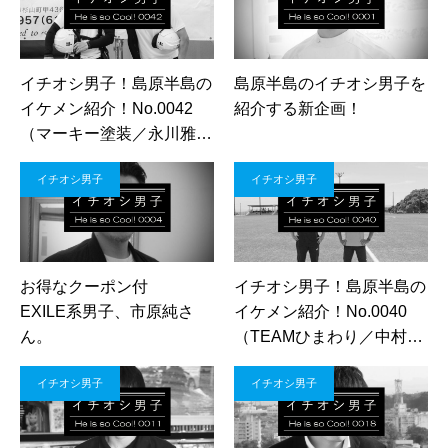
イチオシ男子！島原半島の
島原半島のイチオシ男子を
イケメン紹介！No.0042
紹介する新企画！
（マーキー塗装／永川雅樹
さん・松田翼さん）
イチオシ男子
イチオシ男子
お得なクーポン付
イチオシ男子！島原半島の
EXILE系男子、市原純さ
イケメン紹介！No.0040
ん。
（TEAMひまわり／中村巽
さん・近藤 響さん）
イチオシ男子
イチオシ男子