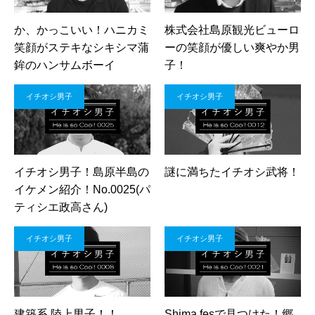
か、かっこいい！ハニカミ
株式会社島原観光ビューロ
笑顔がステキなシキシマ蒲
ーの笑顔が優しい爽やか男
鉾のハンサムボーイ
子！
イチオシ男子
イチオシ男子
イチオシ男子！島原半島の
謎に満ちたイチオシ武将！
イケメン紹介！No.0025(パ
ティシエ政高さん)
イチオシ男子
イチオシ男子
建築系 陸上男子！！
Shima fesで見つけた！郷