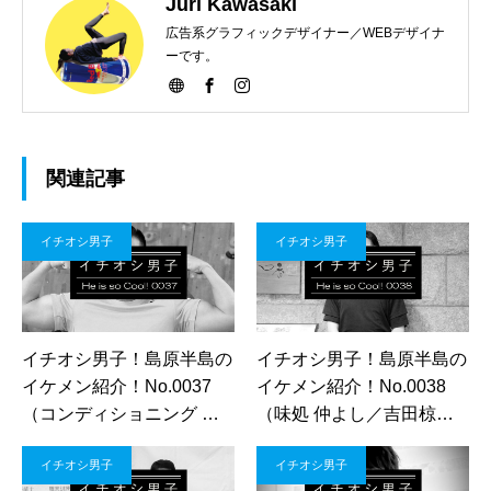
Juri Kawasaki
広告系グラフィックデザイナー／WEBデザイナ
ーです。
関連記事
イチオシ男子
イチオシ男子
イチオシ男子！島原半島の
イチオシ男子！島原半島の
イケメン紹介！No.0037
イケメン紹介！No.0038
（コンディショニング ア
（味処 仲よし／吉田椋さ
シスト ジム 田中海宝さ
ん）
イチオシ男子
イチオシ男子
ん）