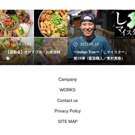
2018.05.15
2021.06.10
【運動会】オードブル・お弁当特
〜Indigo True〜「しマイスター」
集
第19弾（藍染職人／東村真惟）
Campany
WORKS
Contact us
Privacy Policy
SITE MAP