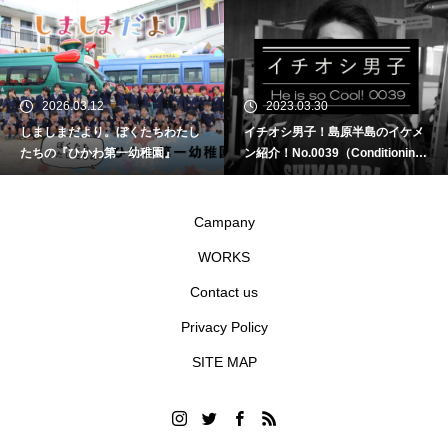
2026.03.12
2023.03.30
しましまだより。ぼくたちわたし
イチオシ男子！島原半島のイケメ
たちの『ひかわ第一幼稚園』
ン紹介！No.0039（Conditioning
Assist GYM（コンディショニン
グアシストジム）／小嶋賢人さ
ん）
Campany
WORKS
Contact us
Privacy Policy
SITE MAP