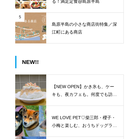
る！満足定食@島原半島
5
島原半島の小さな商店街特集／深
江町にある商店
NEW!!
【NEW OPEN】かき氷も、ケー
キも、夜カフェも。何度でも訪れ
たくなる「REO」
WE LOVE PET♡柴三郎・櫻子・
小梅と楽しむ、おうちドッグラン
のある暮らし