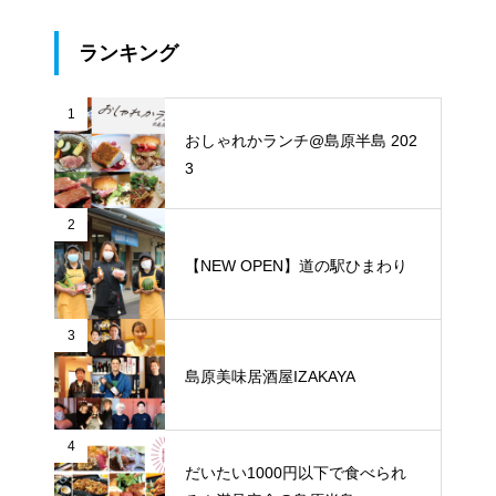
輝さん)
ランキング
1
おしゃれかランチ@島原半島 202
3
2
【NEW OPEN】道の駅ひまわり
3
島原美味居酒屋IZAKAYA
4
だいたい1000円以下で食べられ