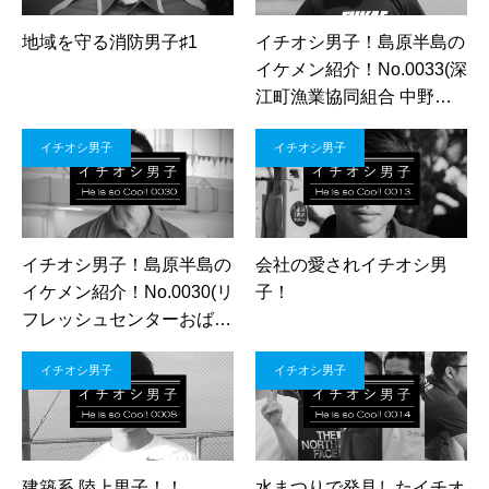
地域を守る消防男子♯1
イチオシ男子！島原半島の
イケメン紹介！No.0033(深
江町漁業協同組合 中野開
斗さん)
イチオシ男子
イチオシ男子
イチオシ男子！島原半島の
会社の愛されイチオシ男
イケメン紹介！No.0030(リ
子！
フレッシュセンターおばま
永池 正樹さん)
イチオシ男子
イチオシ男子
建築系 陸上男子！！
水まつりで発見したイチオ