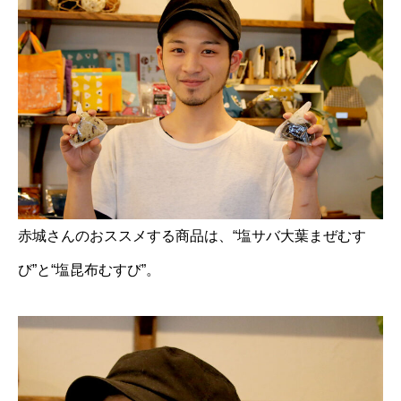
赤城さんのおススメする商品は、“塩サバ大葉まぜむす
び”と“塩昆布むすび”。