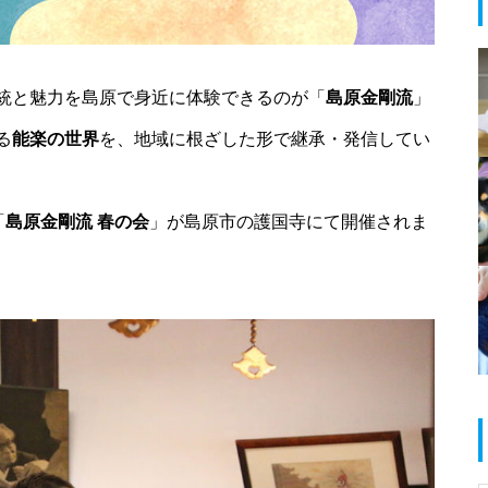
春のお祝い特集 @島原半島
統と魅力を島原で身近に体験できるのが「
島原金剛流
」
る
能楽の世界
を、地域に根ざした形で継承・発信してい
島原半島 拉麺特集 2025
「
島原金剛流 春の会
」が島原市の護国寺にて開催されま
だいたい1000円以下で食べられ
る！満足定食@島原半島