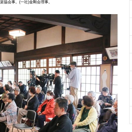
能楽協会事。(一社)金剛会理事。
［島原市］喜ばれるチョコ♡久
遠チョコレートのバレンタイン
セット
バレンタイン2023 @les pignon
s（レ・ピニヨン）
バレンタイン2023 @オカモ
ト・シェ・ダムール