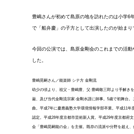
豊嶋さんが初めて島原の地を訪れたのは小学6
【NEW OPEN】SHINY
で「船弁慶」の子方として出演したのが始まり
今回の公演では、島原金剛会のこれまでの活動
した。
【NEW OPEN】AS. Alexandrite
Scissors
豊嶋晃嗣さん／能楽師 シテ方 金剛流
幼少の頃より、祖父・豊嶋豊、父·豊嶋敬三郎より手解きを
巌、及び当代金剛流宗家·金剛水謹に師事。5歳で初舞台
曲。平成7年に慶應義塾大学環境情報学部卒業。平成11年
【NEW OPEN】しろとうみ／上
認定。平成28年度京都市芸術新人賞。平成29年度京都府
田宝飾時計店
会「豊嶋晃嗣能の会」を主催。既存の流派や分野を超え、