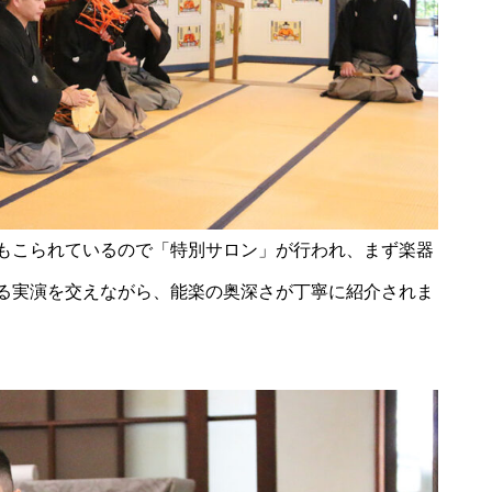
風除祭
大迫力のブルーインパルス＠築
城400年の島原城から見てみた
もこられているので「特別サロン」が行われ、まず楽器
る実演を交えながら、能楽の奥深さが丁寧に紹介されま
ひまわり畑を発見〜2025＠瑞穂
町岩戸地区
桜スポット2025＠島原（島原総