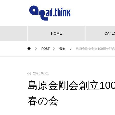
HOME
CATE
POST
音楽
島原金剛会創立100周年記念
NEW OPEN
グルメ
ビューティー
We love pet
NE
【NEW OPEN】かき氷も、ケー
2025.07.01
キも、夜カフェも。何度でも訪
島原金剛会創立10
れたくなる「REO」
も、ケーキ
WE LOVE PET♡柴三郎・櫻子・
【N
も訪れた
小梅と楽しむ、おうちドッグラン
「海
春の会
のある暮らし
ACH
【NEW OPEN】南島原の小さな