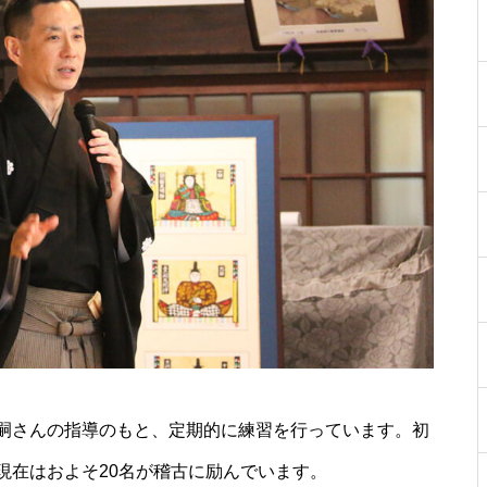
［島原市］喜ばれるチョコ♡久
遠チョコレートのバレンタイン
セット
core HAIR SALON（コア）【し
ましまのスポンサー様ご紹介】
【NEW OPEN】トータルビュー
ティサロンMilimili
嗣さんの指導のもと、定期的に練習を行っています。初
現在はおよそ20名が稽古に励んでいます。