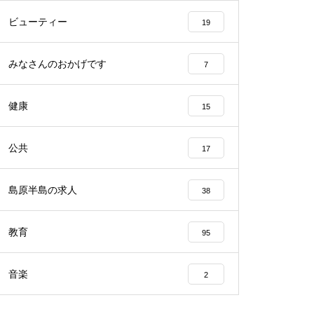
ビューティー
19
みなさんのおかげです
7
2023バレンタイン＠アビート
健康
15
公共
17
バレンタイン2023＠エスポワー
ル
島原半島の求人
38
教育
95
音楽
2
バレンタイン2023 @CAKEHOU
SE Honda