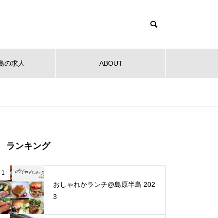
島の求人
ABOUT
健康
教育
公共
音楽
NEW OPEN
NEW O
【NEW OPEN】社会福祉法人
ランキング
南高愛隣会 ホースセラピー研究
センター
 南高
【NEW OPEN】南島原の小さな焙
【NEW
1
ンタ
煎所が届ける、理想の一杯。「雲
ンJaillir
おしゃれかランチ@島原半島 202
仙麓珈琲焙煎研究所」
3
【NEW OPEN】時を重ねた趣