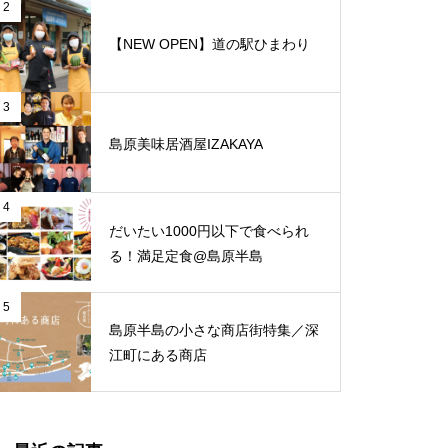
と、心地よさが調和する和モダ
2
ンな空間「古民家Café Ryu龍」
【NEW OPEN】道の駅ひまわり
焼肉政宗のイマドキ男子！
3
島原美味居酒屋IZAKAYA
【NEW OPEN】トミーズ島原店
特大ジオマルシェに行ってみた！
4
だいたい1000円以下で食べられ
る！満足定食@島原半島
【NEW OPEN】体の芯から整う
5
島原半島の小さな商店街特集／深
至福の時間「酵素温浴 haco」
江町にある商店