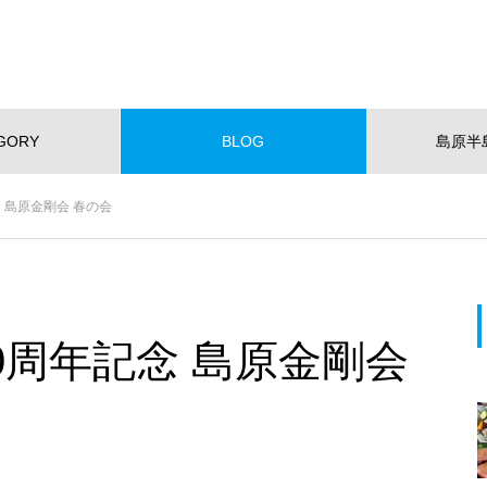
GORY
BLOG
島原半
NEW!
 島原金剛会 春の会
ショッピング
イベント
スポット
くらし
スポーツ
W OPEN
NEW OPEN
【NEWOPEN】たいやきが主
役。「海の見える たいやきCafe
0周年記念 島原金剛会
KOMACHI」
EWOPEN】たいやきが主役。
【NEW OPEN】社会福祉法人
の見える たいやきCafe KOM
愛隣会 ホースセラピー研究セ
I」
ー
おすすめページ
【NEW OPEN】山の上のレスト