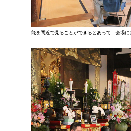
地域とつながる体験&交流会に
能を間近で見ることができるとあって、会場に
行ってみた＠BRAVO WORLD
【令和8年しまばら二十歳の集
い】in島原文化会館
赤ふんどしが舞う、多比良温泉