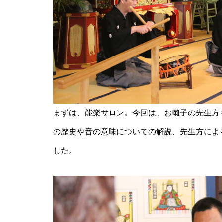
神社の風除祭
令和7年 雲仙市二十歳のつどい
@ 愛の夢未来センター
まずは、能楽サロン。今回は、お囃子の先生方
の歴史や音の意味についての解説、先生方によ
春を楽しむ、桜めぐり2026
した。