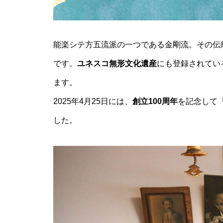
推し氷を巡る、夏の旅へ「第2
回 島原半島推し氷スタンプラリ
ー2026」
能楽シテ方五流派の一つである金剛流。その伝
です。
ユネスコ無形文化遺産
にも登録されてい
食べて、集めて、得しよう！か
ます。
き氷でつながる【島原半島 推し
2025年4月25日には、
創立100周年
を記念して
氷2025】
した。
GACKT