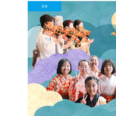
焙煎所が届ける、理想の一杯。
音楽
「雲仙麓珈琲焙煎研究所」
Hi!baby.こんにちは赤ちゃん♪
【NEW OPEN】日常に寄り添
マリンフェスタin口之津 港を彩る
う、海辺の鮨処「鮨 彦八」
花火と美しい女性達
【NEW OPEN】煙と笑いのちょ
うどいい距離感。「焼肉 福よ
し」