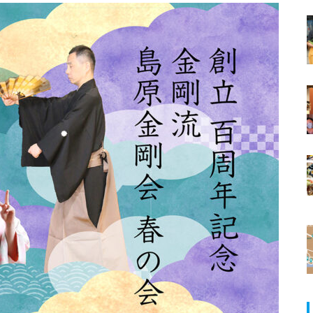
ランJaillir
【NEW OPEN】UNZEN山頂珈琲
【NEW OPEN】学びも仕事もは
島原半島・注目の求人情報／有限
かどる、島原の新たなワークプ
会社 上田自動車
レイス「コワーキングスペース
NODE島原店」
【NEW OPEN】英語が好きにな
る。話したくなる。「Ayumi’s E
nglish Lesson」