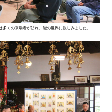
は多くの来場者が訪れ、能の世界に親しみました。
令和8年 島原市消防出初式
行ってみた＠令和7年島原城大
手門市／はみだせ島原高校生共
創プロジェクト／島商ップ／Mij
oかふぇ／しまばら温泉不知火
まつり
炭を塗る道案内人「はなだご」
出現！／温泉神社（大三東）の