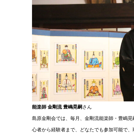
【NEW OPEN】ぱすたろう 島
原店
La Vierie（ラヴィリエ）【しま
しまのスポンサー様ご紹介】
能楽師 金剛流 豊嶋晃嗣
さん
【NEW OPEN】Salon Ville
島原金剛会では、毎月、金剛流能楽師・豊嶋晃
心者から経験者まで、どなたでも参加可能で、