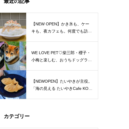
最近の記事
島原半島 私たちのソウルフード
特集（姫松屋／そば幸／ろくち
ゃんまんじゅう／中華園／漁火
【NEW OPEN】かき氷も、ケー
／千々石観光センター／山の駅
キも、夜カフェも。何度でも訪れ
ベジドリーム／平野鮮魚／おう
たくなる「REO」
ちカフェマロン／Pao Crepe MI
LK／そうめんcafe KOYORI）
WE LOVE PET♡柴三郎・櫻子・
PARFAIT＠島原半島特集
小梅と楽しむ、おうちドッグラン
のある暮らし
【NEWOPEN】たいやきが主役。
「海の見える たいやきCafe KOM
おしゃれかランチ@島原半島 20
ACHI」
23
カテゴリー