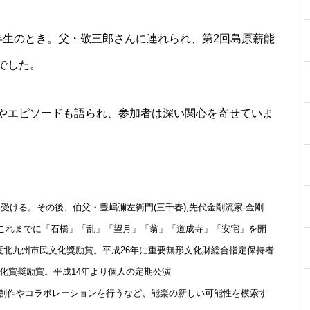
年生のとき。父・敬三郎さんに連れられ、第2回島原薪能
でした。
やエピソードも語られ、参加者は深い関心を寄せていま
【NEW OPEN】Choco hair
受ける。その後、伯父・豊嶋彌左衛門(三千春),先代金剛流家·金剛
。これまでに「石橋」「乱」「望月」「翁」「道成寺」「安宅」を開
度北九州市民文化獎励賞。平成26年に重要無形文化財総合指定保持者
WE LOVE PLANTS. AT島原半島
（花樹園 有家店／重松花屋gree
文化賞奨励賞。平成14年より個人の定期公演
n＋／HaNARaKaN／インテリア
創作やコラボレーションを行うなど、能楽の新しい可能性を模索す
ショップGARAGE）