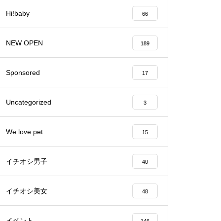
Hi!baby
66
バレンタイン2023 @Patisserie
六三郎
NEW OPEN
189
Sponsored
17
【NEW OPEN】naitre.hair（ネ
Uncategorized
3
トゥール ヘアー）
We love pet
15
イチオシ男子
40
【NEW OPEN】private nail salo
n emu plus(えむぷらす）
イチオシ美女
48
イベント