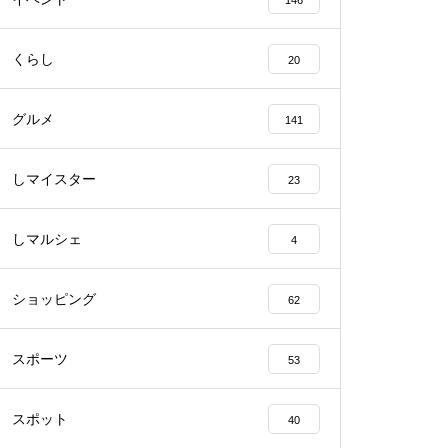
146
くらし
20
【NEW OPEN】BEAUTY SALO
N Qualis.（クオリス）
グルメ
141
しマイスター
23
【NEW OPEN】カノン
しマルシェ
4
ショッピング
62
スポーツ
53
島原半島の小さな商店街特集／
深江町にある商店
スポット
40