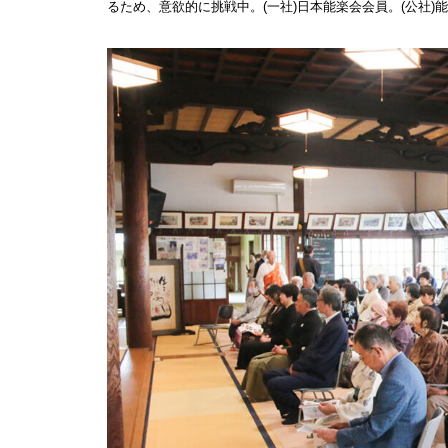
るため、意欲的に挑戦中。(一社)日本能楽会会員。(公社)
島原半島の小さな商店街特集／
国見町土黒地区にある商店
バレンタイン2023 @Patisserie
六三郎
バレンタイン2023 @＆coffee
（アンドコーヒー）