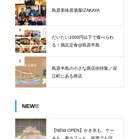
島原美味居酒屋IZAKAYA
4
だいたい1000円以下で食べられ
る！満足定食@島原半島
5
島原半島の小さな商店街特集／深
江町にある商店
NEW!!
【NEW OPEN】かき氷も、ケー
キも、夜カフェも。何度でも訪れ