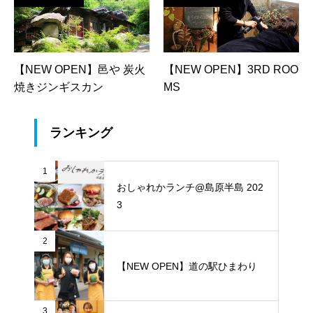
【NEW OPEN】邑や 炭火
【NEW OPEN】3RD ROO
焼きジンギスカン
MS
ランキング
1
おしゃれかランチ@島原半島 202
3
2
【NEW OPEN】道の駅ひまわり
3