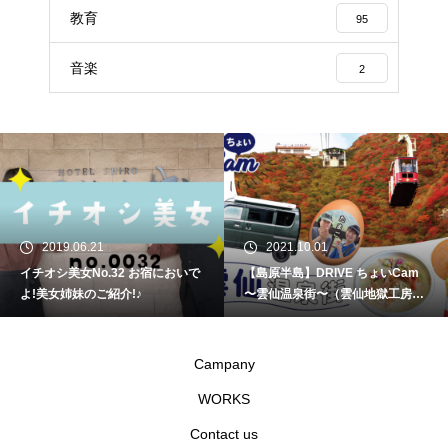
教育
95
音楽
2
2019.06.21
2021.10.01
イチオシ美女No.32 お宿においで
【島原半島】DRIVE ちょいCam
よ!美女姉妹のご紹介!♪
〜雲仙温泉街〜（雲仙地獄工房・
絹笠食堂・雲仙温泉 遠江屋）
Campany
WORKS
Contact us