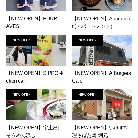
【NEW OPEN】FOUR LE
【NEW OPEN】Apartmen
AVES
t.(アパートメント)
NEW OPEN
NEW OPEN
【NEW OPEN】SiPPO -ki
【NEW OPEN】A Burgers
chen car-
Cafe
NEW OPEN
NEW OPEN
【NEW OPEN】宇土出口
【NEW OPEN】いけす料
そうめん流し
理ろばた焼 網元