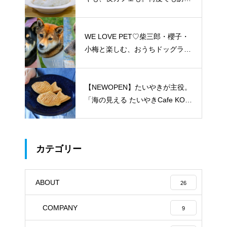
たくなる「REO」
WE LOVE PET♡柴三郎・櫻子・
小梅と楽しむ、おうちドッグラン
のある暮らし
【NEWOPEN】たいやきが主役。
「海の見える たいやきCafe KOM
ACHI」
カテゴリー
ABOUT
26
COMPANY
9