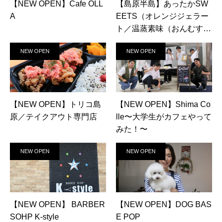
【NEW OPEN】Cafe OLL
【島原半島】あったかSW
A
EETS（オレンジジェラー
ト／温蒸素味（おんむす
び）／MARUZEN／しまば
NEW OPEN
NEW OPEN
ら水屋敷／竹田かたつむり
農園）
【NEW OPEN】トリコ島
【NEW OPEN】Shima Co
原／テイクアウト専門店
lle〜大学生がカフェやって
みた！〜
NEW OPEN
NEW OPEN
【NEW OPEN】 BARBER
【NEW OPEN】DOG BAS
SOHP K-style
E POP