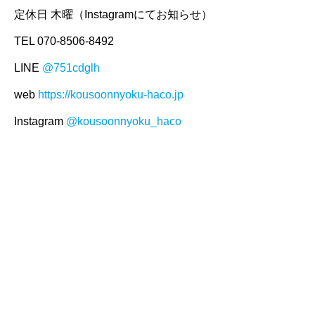
定休日 木曜（Instagramにてお知らせ）
TEL 070-8506-8492
LINE
@751cdglh
web
https://kousoonnyoku-haco.jp
Instagram
@kousoonnyoku_haco