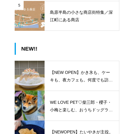
5
島原半島の小さな商店街特集／深
江町にある商店
NEW!!
【NEW OPEN】かき氷も、ケー
キも、夜カフェも。何度でも訪れ
たくなる「REO」
WE LOVE PET♡柴三郎・櫻子・
小梅と楽しむ、おうちドッグラン
のある暮らし
【NEWOPEN】たいやきが主役。