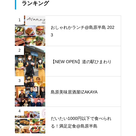
ランキング
1
おしゃれかランチ@島原半島 202
3
2
【NEW OPEN】道の駅ひまわり
3
島原美味居酒屋IZAKAYA
4
だいたい1000円以下で食べられ
る！満足定食@島原半島