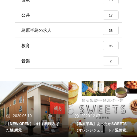
公共
17
島原半島の求人
38
教育
95
音楽
2
2020.06.10
2020.12.07
【NEW OPEN】いけす料理ろば
【島原半島】あったかSWEETS
た焼 網元
（オレンジジェラート／温蒸素味
（おんむすび）／MARUZEN／し