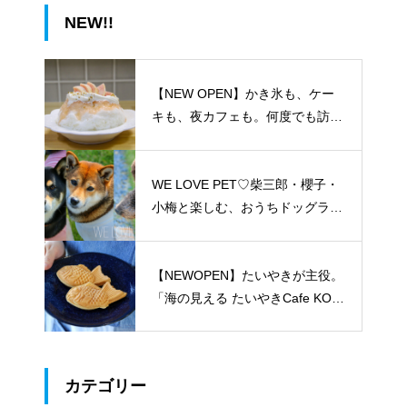
NEW!!
【NEW OPEN】かき氷も、ケー
キも、夜カフェも。何度でも訪れ
たくなる「REO」
WE LOVE PET♡柴三郎・櫻子・
小梅と楽しむ、おうちドッグラン
のある暮らし
【NEWOPEN】たいやきが主役。
「海の見える たいやきCafe KOM
ACHI」
カテゴリー