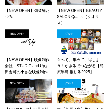
【NEW OPEN】旬菜鮮た
【NEW OPEN】BEAUTY
つみ
SALON Qualis.（クオリ
ス）
NEW OPEN
グルメ
【NEW OPEN】映像制作
食べて、集めて、得しよ
会社「STUDIO and Up」
う！かき氷でつながる【島
田舎町の小さな映像制作会
原半島 推し氷2025】
社
NEW OPEN
グルメ