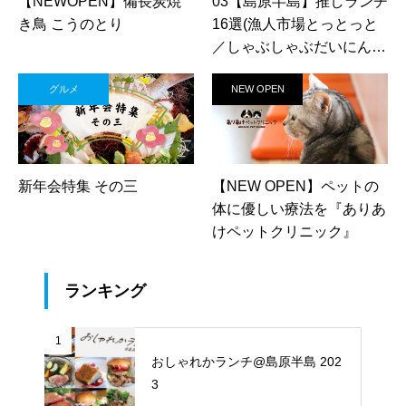
【NEWOPEN】備長炭焼
03【島原半島】推しランチ
き鳥 こうのとり
16選(漁人市場とっとっと
／しゃぶしゃぶだいにんぐ
舞豚／長崎カステラランド
グルメ
NEW OPEN
／登利亭 国見店／さぬき
茶屋／ふるさと料理 ほた
る)
新年会特集 その三
【NEW OPEN】ペットの
体に優しい療法を『ありあ
けペットクリニック』
ランキング
1
おしゃれかランチ@島原半島 202
3