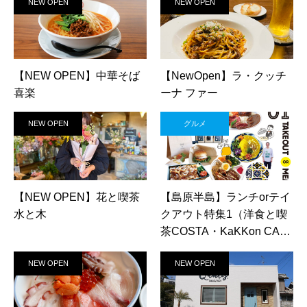
NEW OPEN
NEW OPEN
【NEW OPEN】中華そば
【NewOpen】ラ・クッチ
喜楽
ーナ ファー
NEW OPEN
グルメ
【NEW OPEN】花と喫茶
【島原半島】ランチorテイ
水と木
クアウト特集1（洋食と喫
茶COSTA・KaKKon CAF
E・お肉工房 梅桜亭）
NEW OPEN
NEW OPEN