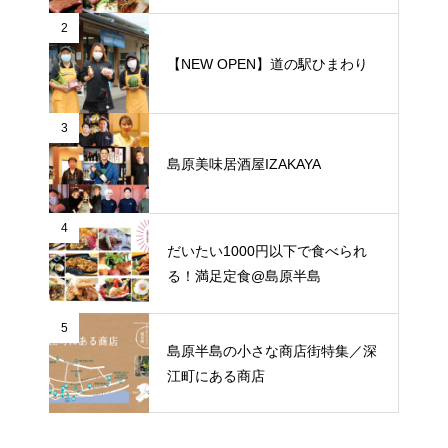
2
【NEW OPEN】道の駅ひまわり
3
島原美味居酒屋IZAKAYA
4
だいたい1000円以下で食べられ
る！満足定食@島原半島
5
島原半島の小さな商店街特集／深
江町にある商店