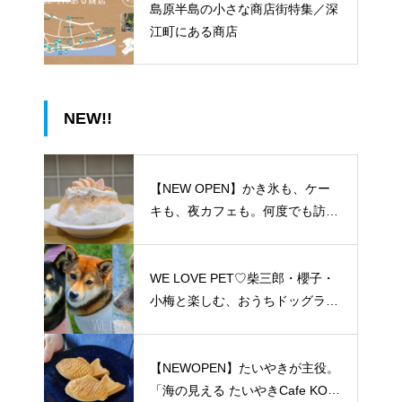
島原半島の小さな商店街特集／深
江町にある商店
NEW!!
【NEW OPEN】かき氷も、ケー
キも、夜カフェも。何度でも訪れ
たくなる「REO」
WE LOVE PET♡柴三郎・櫻子・
小梅と楽しむ、おうちドッグラン
のある暮らし
【NEWOPEN】たいやきが主役。
「海の見える たいやきCafe KOM