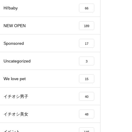
Hi!baby
66
バレンタイン2023 @Patisserie
六三郎
NEW OPEN
189
Sponsored
17
【NEW OPEN】naitre.hair（ネ
Uncategorized
3
トゥール ヘアー）
We love pet
15
イチオシ男子
40
【NEW OPEN】private nail salo
n emu plus(えむぷらす）
イチオシ美女
48
イベント