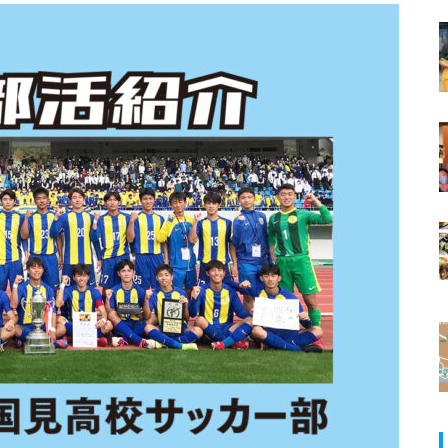
ランJaillir
行ってみた@フェスティビタスナ
タリス2023
【NEW OPEN】学びも仕事もは
「ふげんゼリー」島商商業部 ✕ 菓
かどる、島原の新たなワークプ
舗しまだ
レイス「コワーキングスペース
NODE島原店」
【NEW OPEN】英語が好きにな
る。話したくなる。「Ayumi’s E
nglish Lesson」