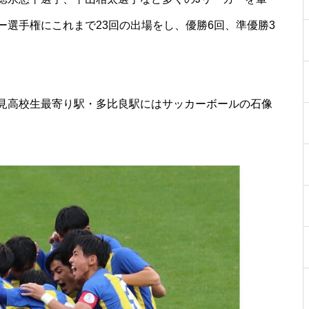
選手権にこれまで23回の出場をし、優勝6回、準優勝3
見高校生最寄り駅・多比良駅にはサッカーボールの石像
【NEW OPEN】Choco hair
WE LOVE PLANTS. AT島原半島
（花樹園 有家店／重松花屋gree
n＋／HaNARaKaN／インテリア
ショップGARAGE）