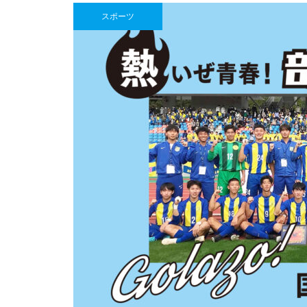
焙煎所が届ける、理想の一杯。
スポーツ
「雲仙麓珈琲焙煎研究所」
【NEW OPEN】吉本養蜂場 雲仙
はちみつ店
推し氷を巡る、夏の旅へ「第2回
【NEW OPEN】日常に寄り添
島原半島推し氷スタンプラリー20
う、海辺の鮨処「鮨 彦八」
26」
【NEW OPEN】煙と笑いのちょ
うどいい距離感。「焼肉 福よ
し」