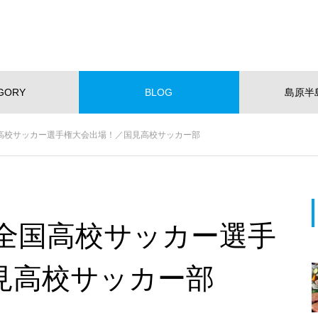
GORY
BLOG
島原半
NEW!
国高校サッカー選手権大会出場！／国見高校サッカー部
ショッピング
イベント
スポット
くらし
スポーツ
W OPEN
NEW OPEN
【NEWOPEN】たいやきが主
役。「海の見える たいやきCafe
！全国高校サッカー選手
KOMACHI」
EWOPEN】たいやきが主役。
【NEW OPEN】社会福祉法人
の見える たいやきCafe KOM
愛隣会 ホースセラピー研究セ
見高校サッカー部
I」
ー
おすすめページ
【NEW OPEN】山の上のレスト