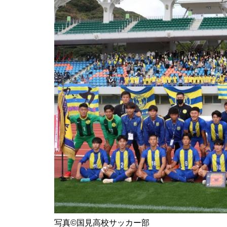
地域とつながる体験&交流会に
行ってみた＠BRAVO WORLD
【令和8年しまばら二十歳の集
い】in島原文化会館
赤ふんどしが舞う、多比良温泉
写真©️国見高校サッカー部