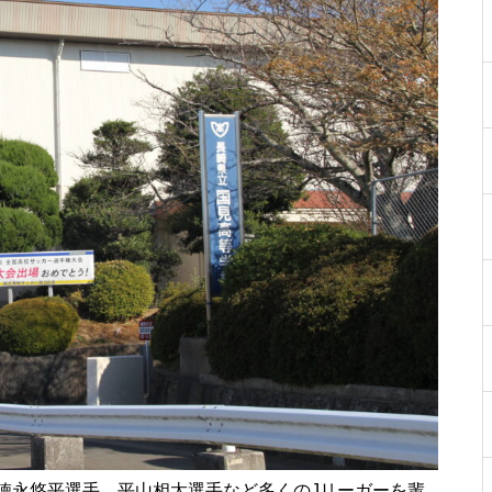
［島原市］喜ばれるチョコ♡久
遠チョコレートのバレンタイン
セット
core HAIR SALON（コア）【し
ましまのスポンサー様ご紹介】
【NEW OPEN】トータルビュー
ティサロンMilimili
徳永悠平選手、平山相太選手など多くのJリーガーを輩