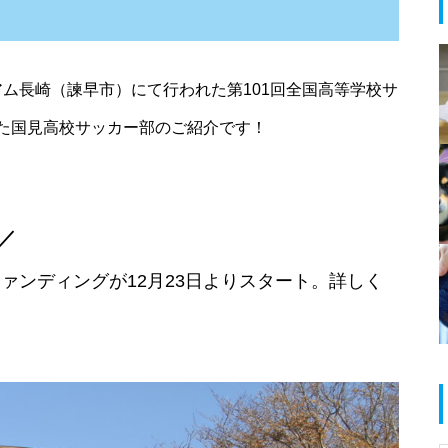
春のお祝い特集 @島原半島
ジアム長崎（諫早市）にて行われた第101回全国高等学校サ
た国見高校サッカー部のご紹介です！
島原半島 拉麺特集 2025
／
ァンディングが12月23日よりスタート。詳しく
だいたい1000円以下で食べられ
る！満足定食@島原半島