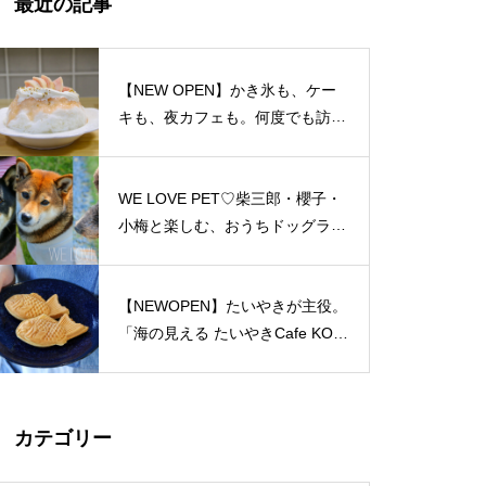
最近の記事
島原半島 私たちのソウルフード
特集（姫松屋／そば幸／ろくち
ゃんまんじゅう／中華園／漁火
【NEW OPEN】かき氷も、ケー
／千々石観光センター／山の駅
キも、夜カフェも。何度でも訪れ
ベジドリーム／平野鮮魚／おう
たくなる「REO」
ちカフェマロン／Pao Crepe MI
LK／そうめんcafe KOYORI）
WE LOVE PET♡柴三郎・櫻子・
PARFAIT＠島原半島特集
小梅と楽しむ、おうちドッグラン
のある暮らし
【NEWOPEN】たいやきが主役。
「海の見える たいやきCafe KOM
おしゃれかランチ@島原半島 20
ACHI」
23
カテゴリー