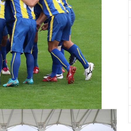
［島原市］喜ばれるチョコ♡久
遠チョコレートのバレンタイン
セット
バレンタイン2023 @les pignon
s（レ・ピニヨン）
バレンタイン2023 @オカモ
ト・シェ・ダムール