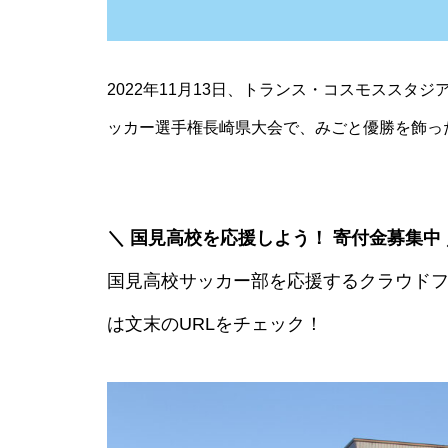
推し氷を巡る、夏の旅へ「第2
回 島原半島推し氷スタンプラリ
ー2026」
2022年11月13日、トランス・コスモススタ
ッカー選手権長崎県大会で、みごと優勝を飾っ
食べて、集めて、得しよう！か
き氷でつながる【島原半島 推し
氷2025】
＼ 国見高校を応援しよう！ 寄付金募集中 
国見高校サッカー部を応援するクラウドフ
は文末のURLをチェック！
GACKT