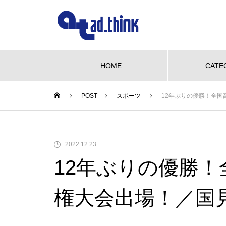
HOME
CATE
POST
スポーツ
12年ぶりの優勝！全
NEW OPEN
グルメ
ビューティー
We love pet
NE
【NEW OPEN】かき氷も、ケー
2022.12.23
キも、夜カフェも。何度でも訪
12年ぶりの優勝
れたくなる「REO」
も、ケーキ
WE LOVE PET♡柴三郎・櫻子・
【N
も訪れた
小梅と楽しむ、おうちドッグラン
「海
権大会出場！／国
のある暮らし
ACH
【NEW OPEN】南島原の小さな