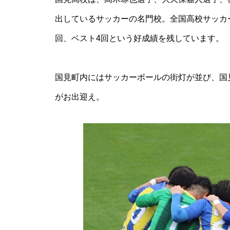
出しているサッカーの名門校。全国高校サッカー
回、ベスト4回という好成績を残しています。
【NEW OPEN】SHINY
国見町内にはサッカーボールの街灯が並び、国
がお出迎え。
【NEW OPEN】AS. Alexandrite
Scissors
【NEW OPEN】しろとうみ／上
田宝飾時計店