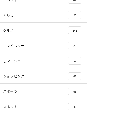
146
くらし
20
【NEW OPEN】BEAUTY SALO
N Qualis.（クオリス）
グルメ
141
しマイスター
23
【NEW OPEN】カノン
しマルシェ
4
ショッピング
62
スポーツ
53
島原半島の小さな商店街特集／
深江町にある商店
スポット
40