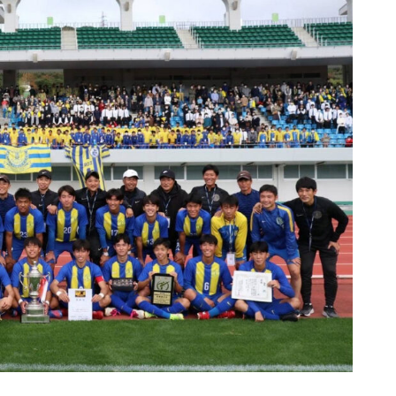
令和8年 島原市消防出初式
行ってみた＠令和7年島原城大
手門市／はみだせ島原高校生共
創プロジェクト／島商ップ／Mij
oかふぇ／しまばら温泉不知火
まつり
炭を塗る道案内人「はなだご」
出現！／温泉神社（大三東）の