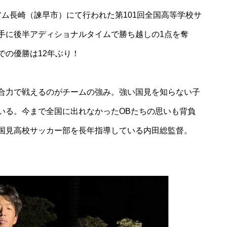
風除祭
ジアム長崎（諫早市）にて行われた第101回全国高等学校サ
手に後半アディショナルタイムで勝ち越しの1点を奪
での優勝は12年ぶり！
大迫力のブルーインパルス＠築
城400年の島原城から見てみた
合力で戦えるのがチームの強み。強い国見を知らない子
いる。今まで全国に出れなかったOBたちの思いも背負
国見高校サッカー部を長年指導している内田総監督。
ひまわり畑を発見〜2025＠瑞穂
町岩戸地区
桜スポット2025＠島原（島原総