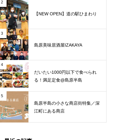
と、心地よさが調和する和モダ
2
ンな空間「古民家Café Ryu龍」
【NEW OPEN】道の駅ひまわり
3年ぶりに開催！ありえ蔵めぐり
3
島原美味居酒屋IZAKAYA
監督を全国へ連れて行く！国見中
【NEW OPEN】トミーズ島原店
男子ソフトテニス部の挑戦
4
だいたい1000円以下で食べられ
る！満足定食@島原半島
【NEW OPEN】体の芯から整う
5
島原半島の小さな商店街特集／深
至福の時間「酵素温浴 haco」
江町にある商店