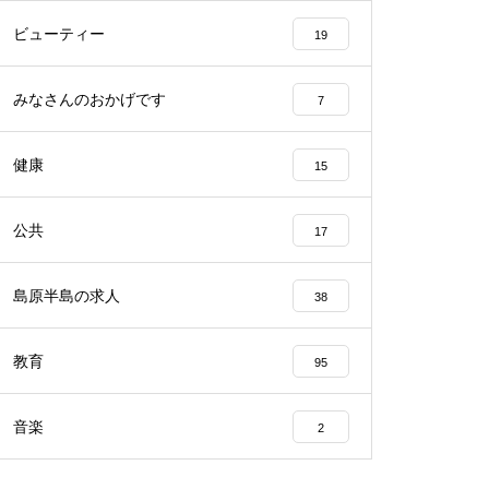
ビューティー
19
みなさんのおかげです
7
2023バレンタイン＠アビート
健康
15
公共
17
バレンタイン2023＠エスポワー
ル
島原半島の求人
38
教育
95
音楽
2
バレンタイン2023 @CAKEHOU
SE Honda