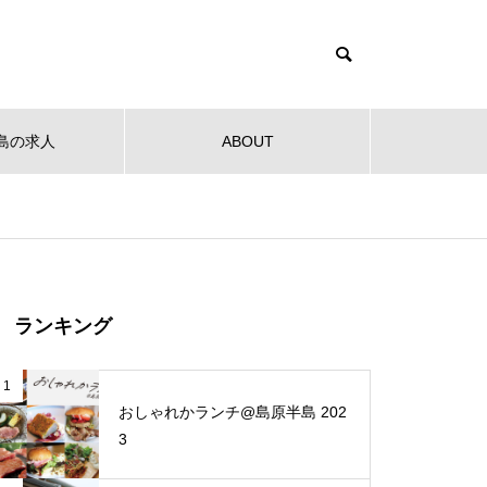
島の求人
ABOUT
健康
教育
公共
音楽
NEW OPEN
NEW O
【NEW OPEN】社会福祉法人
ランキング
南高愛隣会 ホースセラピー研究
センター
 南高
【NEW OPEN】南島原の小さな焙
【NEW
1
ンタ
煎所が届ける、理想の一杯。「雲
ンJaillir
おしゃれかランチ@島原半島 202
仙麓珈琲焙煎研究所」
3
【NEW OPEN】時を重ねた趣