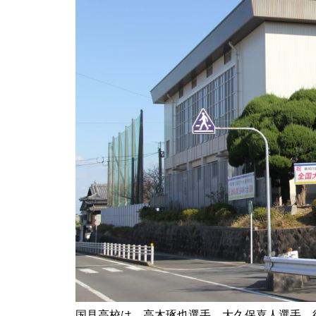
【NEW OPEN】ぱすたろう 島
原店
La Vierie（ラヴィリエ）【しま
しまのスポンサー様ご紹介】
【NEW OPEN】Salon Ville
国見高校は、高木琢也選手、大久保嘉人選手、