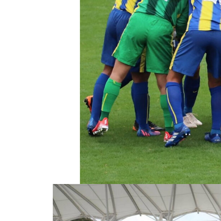
島原半島の小さな商店街特集／
国見町土黒地区にある商店
バレンタイン2023 @Patisserie
六三郎
バレンタイン2023 @＆coffee
（アンドコーヒー）