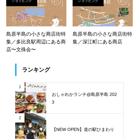
ショッピング
ショッピング
島原半島の小さな商店街特
島原半島の小さな商店街特
集／多比良駅周辺にある商
集／深江町にある商店
店〜文殊会〜
ランキング
1
おしゃれかランチ@島原半島 202
3
2
【NEW OPEN】道の駅ひまわり