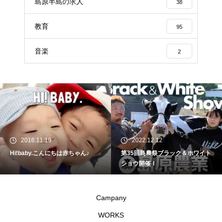
島原半島の求人
38
教育
95
音楽
2
2016.11.19
2022.12.12
Hi!baby.こんにちは赤ちゃん♪
第35回島農祭ブラック＆ホワイト
ショウ開催！
Campany
WORKS