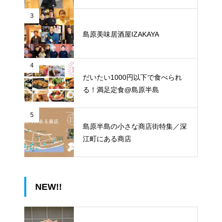
3
島原美味居酒屋IZAKAYA
4
だいたい1000円以下で食べられ
る！満足定食@島原半島
5
島原半島の小さな商店街特集／深
江町にある商店
NEW!!