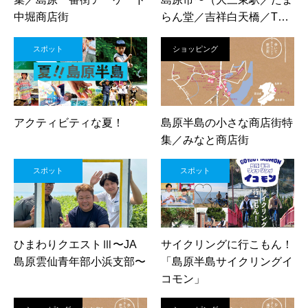
中堀商店街
らん堂／吉祥白天橋／THE
NORTH POLE／平野鮮
スポット
ショッピング
魚）
アクティビティな夏！
島原半島の小さな商店街特
集／みなと商店街
スポット
スポット
ひまわりクエストⅢ〜JA
サイクリングに行こもん！
島原雲仙青年部小浜支部〜
「島原半島サイクリングイ
コモン」