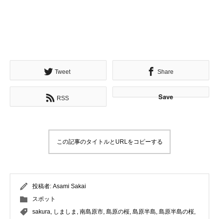
Tweet
Share
Save
RSS
この記事のタイトルとURLをコピーする
投稿者:
Asami Sakai
スポット
sakura
,
しましま
,
南島原市
,
島原の桜
,
島原半島
,
島原半島の桜
,