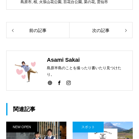
島原市
,
桜
,
火張山花公園
,
百花台公園
,
菜の花
,
雲仙市
前の記事
次の記事
Asami Sakai
島原半島のことを撮ったり書いたり見つけた
り。
関連記事
NEW OPEN
スポット