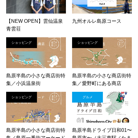
【NEW OPEN】雲仙温泉
九州オルレ島原コース
青雲荘
ショッピング
ショッピング
島原半島の小さな商店街特
島原半島の小さな商店街特
集／小浜温泉街
集／愛野町にある商店
ショッピング
グルメ
島原半島の小さな商店街特
島原半島ドライブ日和01〜
集／島原一番街アーケード
島原市〜（大三東駅／たま