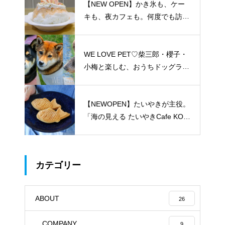
【NEW OPEN】かき氷も、ケー
キも、夜カフェも。何度でも訪れ
たくなる「REO」
WE LOVE PET♡柴三郎・櫻子・
小梅と楽しむ、おうちドッグラン
のある暮らし
【NEWOPEN】たいやきが主役。
「海の見える たいやきCafe KOM
ACHI」
カテゴリー
ABOUT
26
COMPANY
9