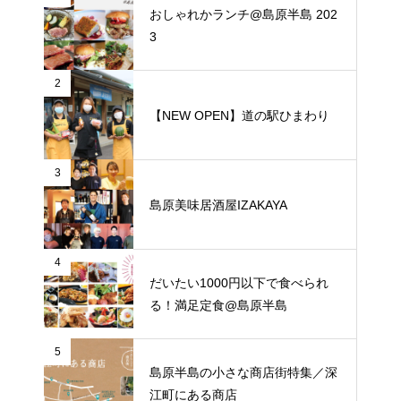
おしゃれかランチ@島原半島 202
3
2
【NEW OPEN】道の駅ひまわり
3
島原美味居酒屋IZAKAYA
4
だいたい1000円以下で食べられ
る！満足定食@島原半島
5
島原半島の小さな商店街特集／深
江町にある商店