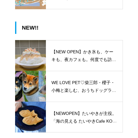
NEW!!
【NEW OPEN】かき氷も、ケー
キも、夜カフェも。何度でも訪れ
たくなる「REO」
WE LOVE PET♡柴三郎・櫻子・
小梅と楽しむ、おうちドッグラン
のある暮らし
【NEWOPEN】たいやきが主役。
「海の見える たいやきCafe KOM
ACHI」