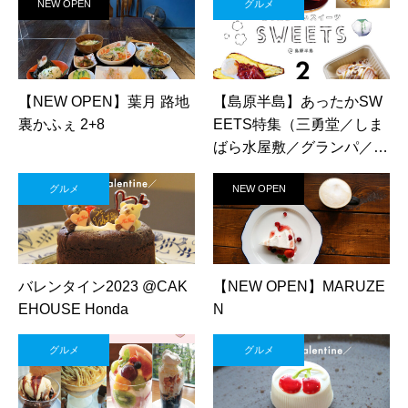
NEW OPEN
グルメ
【NEW OPEN】葉月 路地
【島原半島】あったかSW
裏かふぇ 2+8
EETS特集（三勇堂／しま
ばら水屋敷／グランパ／オ
レンジジェラート／温蒸素
グルメ
NEW OPEN
味）
バレンタイン2023 @CAK
【NEW OPEN】MARUZE
EHOUSE Honda
N
グルメ
グルメ