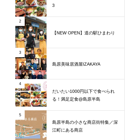
3
2
【NEW OPEN】道の駅ひまわり
3
島原美味居酒屋IZAKAYA
4
だいたい1000円以下で食べられ
る！満足定食@島原半島
5
島原半島の小さな商店街特集／深
江町にある商店