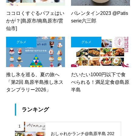
ココロくすぐるパフェはい
バレンタイン2023 @Patis
かが？[島原市/南島原市/雲
serie六三郎
仙市]
グルメ
グルメ
推し氷を巡る、夏の旅へ
だいたい1000円以下で食
「第2回 島原半島推し氷ス
べられる！満足定食@島原
タンプラリー2026」
半島
ランキング
1
おしゃれかランチ@島原半島 202