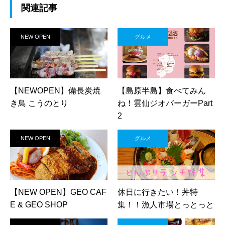
関連記事
NEW OPEN
グルメ
【NEWOPEN】備長炭焼
【島原半島】食べてみん
き鳥 こうのとり
ね！雲仙ジオバーガーPart
2
NEW OPEN
グルメ
【NEW OPEN】GEO CAF
休日に行きたい！丼特
E & GEO SHOP
集！！漁人市場とっとっと