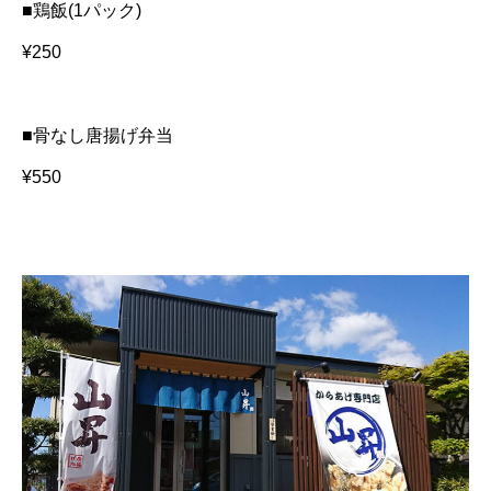
■鶏飯(1パック)
¥250
■骨なし唐揚げ弁当
¥550