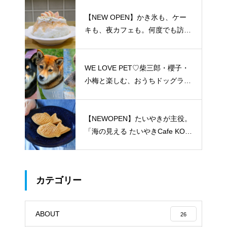
【NEW OPEN】かき氷も、ケー
キも、夜カフェも。何度でも訪れ
たくなる「REO」
WE LOVE PET♡柴三郎・櫻子・
小梅と楽しむ、おうちドッグラン
のある暮らし
【NEWOPEN】たいやきが主役。
「海の見える たいやきCafe KOM
ACHI」
カテゴリー
ABOUT
26