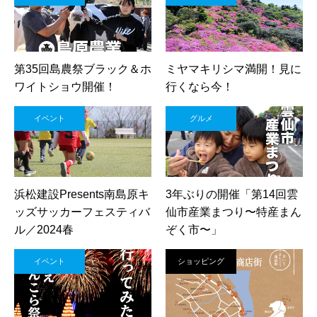
第35回島農祭ブラック＆ホ
ミヤマキリシマ満開！見に
ワイトショウ開催！
行くなら今！
イベント
グルメ
浜松建設Presents南島原キ
3年ぶりの開催「第14回雲
ッズサッカーフェスティバ
仙市産業まつり〜特産まん
ル／2024春
ぞく市〜」
イベント
ショッピング