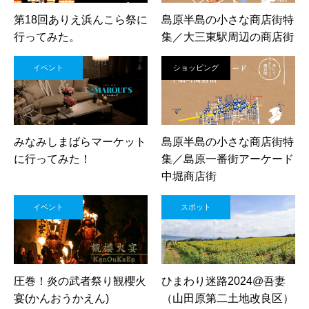
第18回ありえ浜んこら祭に
島原半島の小さな商店街特
行ってみた。
集／大三東駅周辺の商店街
イベント
ショッピング
みなみしまばらマーケット
島原半島の小さな商店街特
に行ってみた！
集／島原一番街アーケード
中堀商店街
イベント
スポット
圧巻！炎の武者祭り観櫻火
ひまわり迷路2024@吾妻
宴(かんおうかえん)
（山田原第二土地改良区）