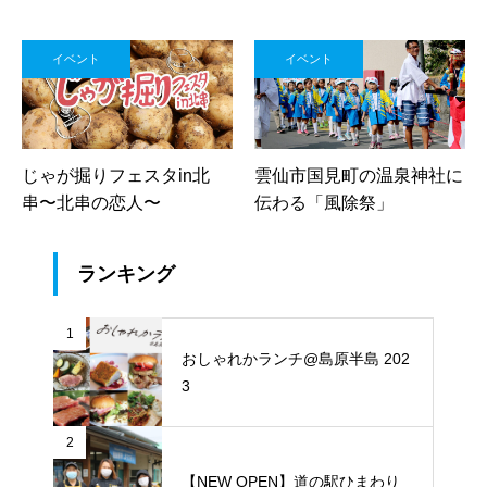
イベント
イベント
じゃが掘りフェスタin北
雲仙市国見町の温泉神社に
串〜北串の恋人〜
伝わる「風除祭」
ランキング
1
おしゃれかランチ@島原半島 202
3
2
【NEW OPEN】道の駅ひまわり