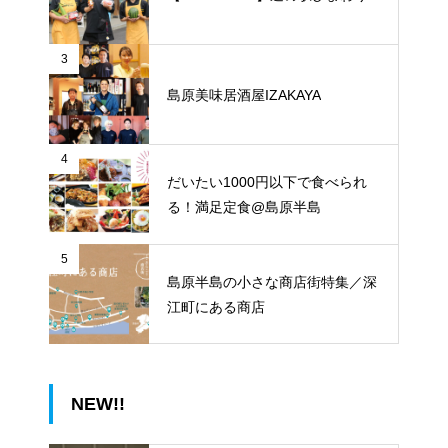
3
島原美味居酒屋IZAKAYA
4
だいたい1000円以下で食べられ
る！満足定食@島原半島
5
島原半島の小さな商店街特集／深
江町にある商店
NEW!!