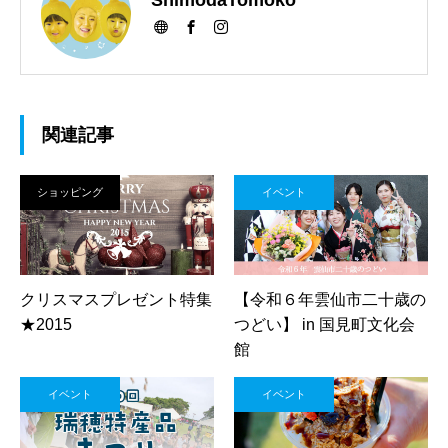
ShimodaTomoko
関連記事
ショッピング
イベント
クリスマスプレゼント特集
【令和６年雲仙市二十歳の
★2015
つどい】 in 国見町文化会
館
イベント
イベント