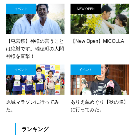
イベント
NEW OPEN
【屯宮祭】神様の言うこと
【New Open】MICOLLA
は絶対です。瑞穂町の人間
神様を直撃！
イベント
イベント
原城マラソンに行ってみ
ありえ蔵めぐり【秋の陣】
た。
に行ってみた。
ランキング