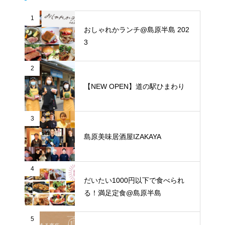
1
おしゃれかランチ@島原半島 202
3
2
【NEW OPEN】道の駅ひまわり
3
島原美味居酒屋IZAKAYA
4
だいたい1000円以下で食べられ
る！満足定食@島原半島
5