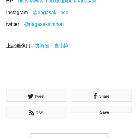
HP
https://www.mod.go.jp/pco/nagasaki
Instagram
@nagasaki_pco
twitter
@nagasakichihon
上記画像は
©防衛省・自衛隊
Tweet
Share
Save
RSS