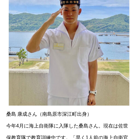
桑島 康成さん（南島原市深江町出身）
今年4月に海上自衛隊に入隊した桑島さん。現在は佐世
保教育隊で教育訓練中です。「早く1人前の海上自衛官