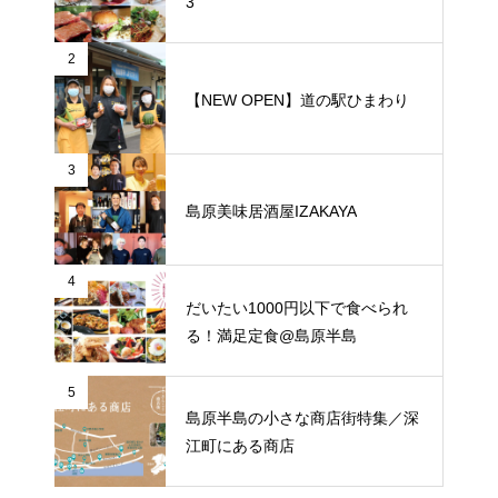
3
2
【NEW OPEN】道の駅ひまわり
3
島原美味居酒屋IZAKAYA
4
だいたい1000円以下で食べられ
る！満足定食@島原半島
5
島原半島の小さな商店街特集／深
江町にある商店