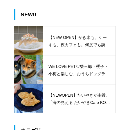
NEW!!
【NEW OPEN】かき氷も、ケー
キも、夜カフェも。何度でも訪れ
たくなる「REO」
WE LOVE PET♡柴三郎・櫻子・
小梅と楽しむ、おうちドッグラン
のある暮らし
【NEWOPEN】たいやきが主役。
「海の見える たいやきCafe KOM
ACHI」