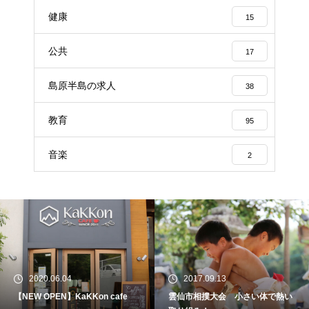
健康
15
公共
17
島原半島の求人
38
教育
95
音楽
2
2020.06.04
2017.09.13
【NEW OPEN】KaKKon cafe
雲仙市相撲大会 小さい体で熱い