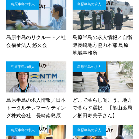
島原半島の求人
島原半島の求人
島原半島のリクルート／社
島原半島の求人情報／自衛
会福祉法人 悠久会
隊長崎地方協力本部 島原
地域事務所
島原半島の求人
島原半島の求人
島原半島の求人情報／日本
どこで暮らし働こう。地方
トータルテレマーケティン
で暮らす選択。【亀山薬局
グ株式会社 長崎南島原セ
／櫛田寿美子さん】
ンター
島原半島の求人
島原半島の求人