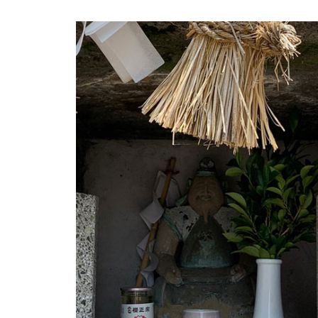
【NEW OPEN】SHINY
【NEW OPEN】AS. Alexandrite
Scissors
【NEW OPEN】しろとうみ／上
田宝飾時計店