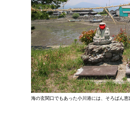
地域とつながる体験&交流会に
行ってみた＠BRAVO WORLD
【令和8年しまばら二十歳の集
い】in島原文化会館
海の玄関口でもあった小川港には、そろばん恵
赤ふんどしが舞う、多比良温泉