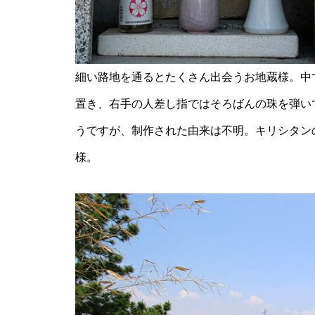
島原半島の小さな商店街特集／
細い路地を通るとたくさん出会うお地蔵様。中
国見町土黒地区にある商店
置き、右手の人差し指ではそろばんの珠を弾い
うですが、制作された由来は不明。キリシタン
様。
バレンタイン2023 @Patisserie
六三郎
バレンタイン2023 @＆coffee
（アンドコーヒー）