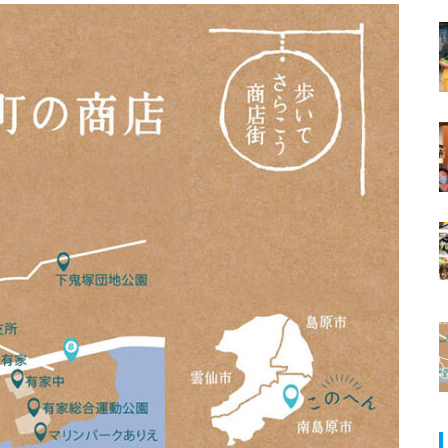
ランJaillir
【NEW OPEN】Cafe sui
【NEW OPEN】学びも仕事もは
【運動会】オードブル・お弁当特
かどる、島原の新たなワークプ
集
レイス「コワーキングスペース
NODE島原店」
【NEW OPEN】英語が好きにな
る。話したくなる。「Ayumi’s E
nglish Lesson」