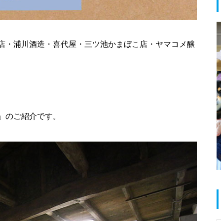
春のお祝い特集 @島原半島
店・浦川酒造・喜代屋・三ツ池かまぼこ店・ヤマコメ醸
島原半島 拉麺特集 2025
」のご紹介です。
だいたい1000円以下で食べられ
る！満足定食@島原半島