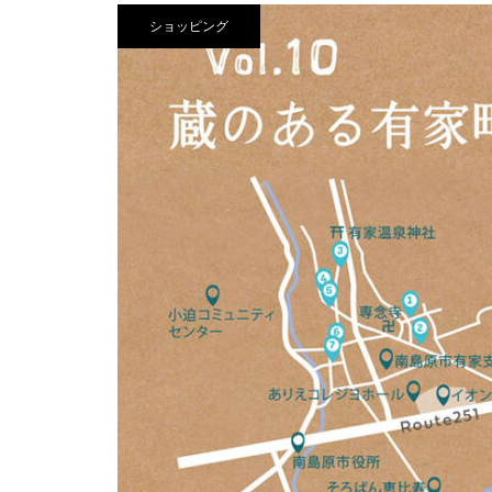
焙煎所が届ける、理想の一杯。
ショッピング
「雲仙麓珈琲焙煎研究所」
長崎県で初の教室開催！花咲く書
道教室 in島原
新しい年が始まるこの時期にピッ
タリ！
【NEW OPEN】日常に寄り添
休日に行きたい！丼特集！！海鮮
う、海辺の鮨処「鮨 彦八」
市場蒸し釜や
【NEW OPEN】煙と笑いのちょ
うどいい距離感。「焼肉 福よ
し」