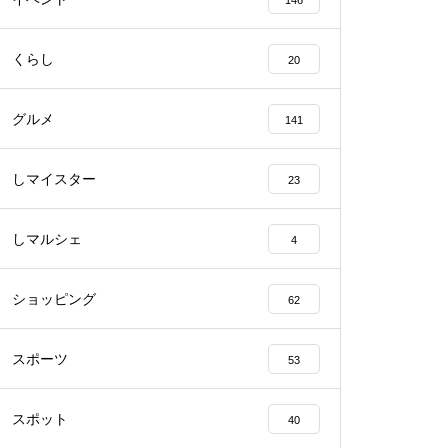
146
くらし
20
【NEW OPEN】BEAUTY SALO
N Qualis.（クオリス）
グルメ
141
しマイスター
23
【NEW OPEN】カノン
しマルシェ
4
ショッピング
62
スポーツ
53
島原半島の小さな商店街特集／
深江町にある商店
スポット
40