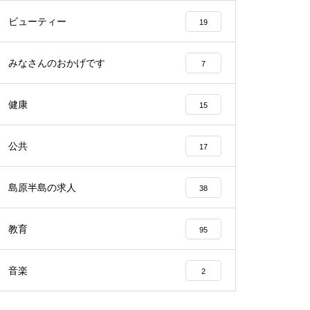
ビューティー
19
みなさんのおかげです
7
2023バレンタイン＠アビート
健康
15
公共
17
バレンタイン2023＠エスポワー
ル
島原半島の求人
38
教育
95
音楽
2
バレンタイン2023 @CAKEHOU
SE Honda