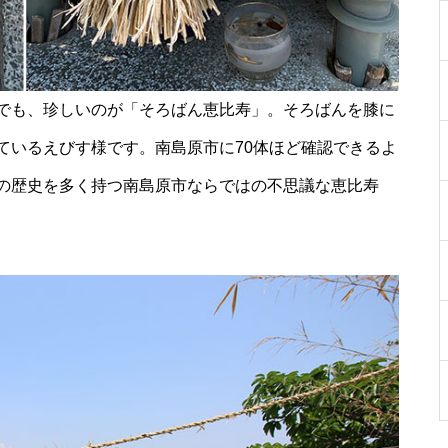
［島原市］喜ばれるチョコ♡久
遠チョコレートのバレンタイン
でも、珍しいのが「そろばん恵比寿」。そろばんを膝に
セット
ているえびす様です。南島原市に70体ほど確認できるよ
の歴史を多く持つ南島原市ならではの不思議な恵比寿
バレンタイン2023 @les pignon
s（レ・ピニヨン）
バレンタイン2023 @オカモ
ト・シェ・ダムール