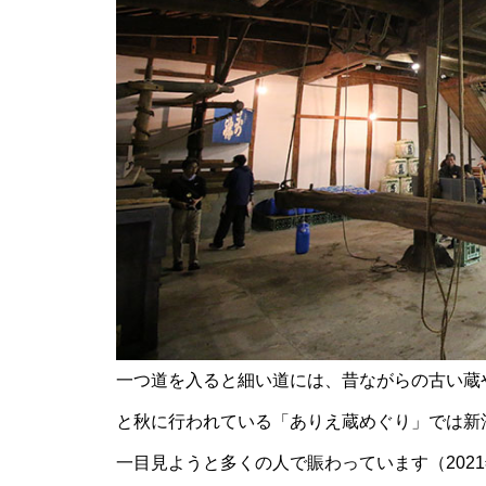
【NEW OPEN】ぱすたろう 島
原店
La Vierie（ラヴィリエ）【しま
しまのスポンサー様ご紹介】
一つ道を入ると細い道には、昔ながらの古い蔵
【NEW OPEN】Salon Ville
と秋に行われている「ありえ蔵めぐり」では新
一目見ようと多くの人で賑わっています（2021