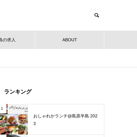
島の求人
ABOUT
健康
教育
公共
音楽
NEW OPEN
NEW O
【NEW OPEN】社会福祉法人
ランキング
南高愛隣会 ホースセラピー研究
センター
 南高
【NEW OPEN】南島原の小さな焙
【NEW
1
ンタ
煎所が届ける、理想の一杯。「雲
ンJaillir
おしゃれかランチ@島原半島 202
仙麓珈琲焙煎研究所」
3
【NEW OPEN】時を重ねた趣