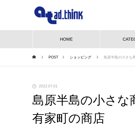
HOME
CATE
POST
ショッピング
島原半島の小さな
NEW OPEN
グルメ
ビューティー
We love pet
NE
【NEW OPEN】かき氷も、ケー
2022.07.01
キも、夜カフェも。何度でも訪
島原半島の小さな
れたくなる「REO」
も、ケーキ
WE LOVE PET♡柴三郎・櫻子・
【N
も訪れた
小梅と楽しむ、おうちドッグラン
「海
有家町の商店
のある暮らし
ACH
【NEW OPEN】南島原の小さな