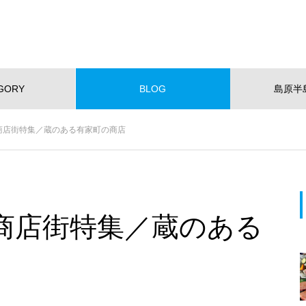
GORY
BLOG
島原半
NEW!
商店街特集／蔵のある有家町の商店
ショッピング
イベント
スポット
くらし
スポーツ
W OPEN
NEW OPEN
【NEWOPEN】たいやきが主
役。「海の見える たいやきCafe
商店街特集／蔵のある
KOMACHI」
EWOPEN】たいやきが主役。
【NEW OPEN】社会福祉法人
の見える たいやきCafe KOM
愛隣会 ホースセラピー研究セ
I」
ー
おすすめページ
【NEW OPEN】山の上のレスト