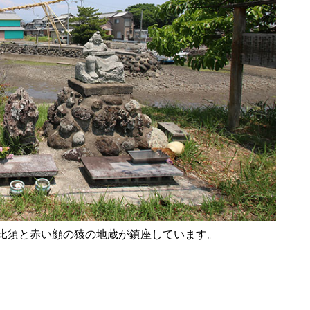
令和8年 島原市消防出初式
行ってみた＠令和7年島原城大
手門市／はみだせ島原高校生共
創プロジェクト／島商ップ／Mij
oかふぇ／しまばら温泉不知火
比須と赤い顔の猿の地蔵が鎮座しています。
まつり
炭を塗る道案内人「はなだご」
出現！／温泉神社（大三東）の