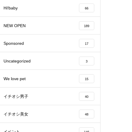
Hi!baby
66
バレンタイン2023 @Patisserie
六三郎
NEW OPEN
189
Sponsored
17
【NEW OPEN】naitre.hair（ネ
Uncategorized
3
トゥール ヘアー）
We love pet
15
イチオシ男子
40
【NEW OPEN】private nail salo
n emu plus(えむぷらす）
イチオシ美女
48
イベント