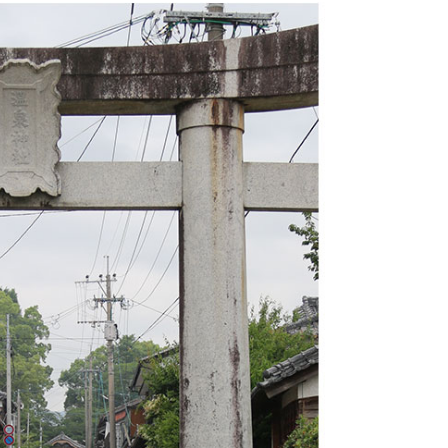
風除祭
大迫力のブルーインパルス＠築
城400年の島原城から見てみた
ひまわり畑を発見〜2025＠瑞穂
町岩戸地区
桜スポット2025＠島原（島原総