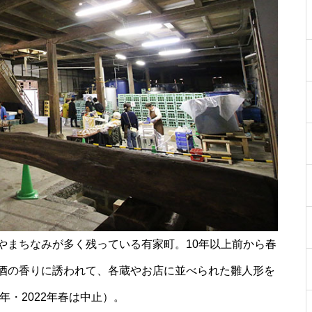
［島原市］喜ばれるチョコ♡久
遠チョコレートのバレンタイン
セット
core HAIR SALON（コア）【し
ましまのスポンサー様ご紹介】
やまちなみが多く残っている有家町。10年以上前から春
【NEW OPEN】トータルビュー
ティサロンMilimili
酒の香りに誘われて、各蔵やお店に並べられた雛人形を
年・2022年春は中止）。