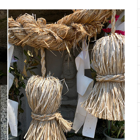
【NEW OPEN】Choco hair
WE LOVE PLANTS. AT島原半島
（花樹園 有家店／重松花屋gree
n＋／HaNARaKaN／インテリア
ショップGARAGE）