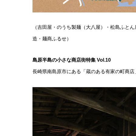
推し氷を巡る、夏の旅へ「第2
回 島原半島推し氷スタンプラリ
ー2026」
（吉田屋・のうち製麺（大八屋）・松島ふとん
造・麺商ふるせ）
食べて、集めて、得しよう！か
き氷でつながる【島原半島 推し
島原半島の小さな商店街特集 Vol.10
氷2025】
長崎県南島原市にある「蔵のある有家の町商店
GACKT