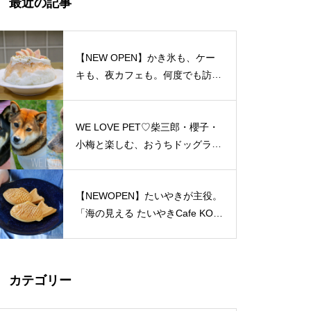
最近の記事
島原半島 私たちのソウルフード
特集（姫松屋／そば幸／ろくち
ゃんまんじゅう／中華園／漁火
【NEW OPEN】かき氷も、ケー
／千々石観光センター／山の駅
キも、夜カフェも。何度でも訪れ
ベジドリーム／平野鮮魚／おう
たくなる「REO」
ちカフェマロン／Pao Crepe MI
LK／そうめんcafe KOYORI）
WE LOVE PET♡柴三郎・櫻子・
PARFAIT＠島原半島特集
小梅と楽しむ、おうちドッグラン
のある暮らし
【NEWOPEN】たいやきが主役。
「海の見える たいやきCafe KOM
おしゃれかランチ@島原半島 20
ACHI」
23
カテゴリー