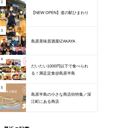
と、心地よさが調和する和モダ
2
ンな空間「古民家Café Ryu龍」
【NEW OPEN】道の駅ひまわり
アクティビティな夏！
3
島原美味居酒屋IZAKAYA
勤労の大切さ、自然に関わること
【NEW OPEN】トミーズ島原店
の大切さを学ぶ田植え
4
だいたい1000円以下で食べられ
る！満足定食@島原半島
【NEW OPEN】体の芯から整う
5
島原半島の小さな商店街特集／深
至福の時間「酵素温浴 haco」
江町にある商店