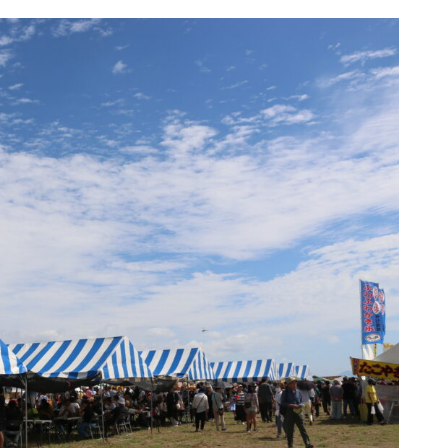
令和8年 島原市消防出初式
行ってみた＠令和7年島原城大
手門市／はみだせ島原高校生共
創プロジェクト／島商ップ／Mij
oかふぇ／しまばら温泉不知火
まつり
炭を塗る道案内人「はなだご」
出現！／温泉神社（大三東）の