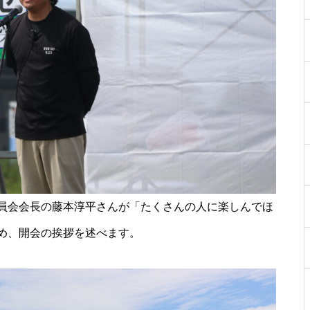
【NEW OPEN】Choco hair
員会会長の藤本淳平さんが「たくさんの人に楽しんでほ
め、開会の挨拶を述べます。
WE LOVE PLANTS. AT島原半島
（花樹園 有家店／重松花屋gree
n＋／HaNARaKaN／インテリア
ショップGARAGE）