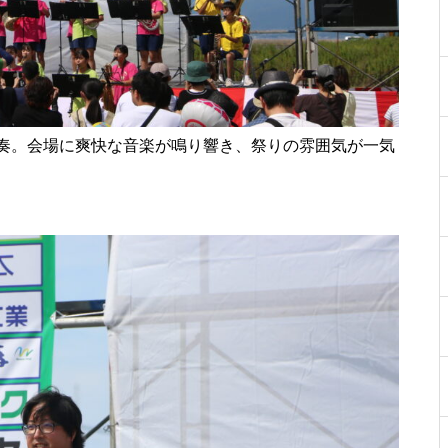
［島原市］喜ばれるチョコ♡久
遠チョコレートのバレンタイン
セット
奏。会場に爽快な音楽が鳴り響き、祭りの雰囲気が一気
core HAIR SALON（コア）【し
ましまのスポンサー様ご紹介】
【NEW OPEN】トータルビュー
ティサロンMilimili