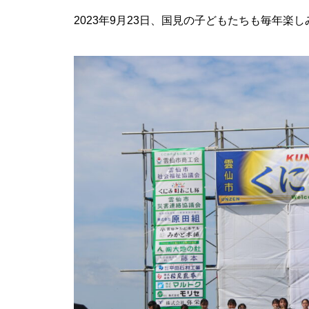
推し氷を巡る、夏の旅へ「第2
2023年9月23日、国見の子どもたちも毎年楽
回 島原半島推し氷スタンプラリ
ー2026」
食べて、集めて、得しよう！か
き氷でつながる【島原半島 推し
氷2025】
GACKT