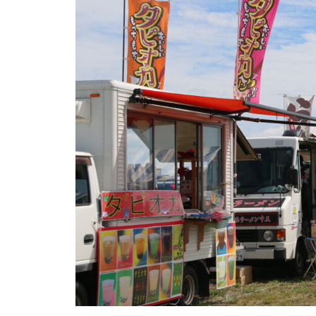
島原半島の小さな商店街特集／
国見町土黒地区にある商店
バレンタイン2023 @Patisserie
六三郎
バレンタイン2023 @＆coffee
（アンドコーヒー）