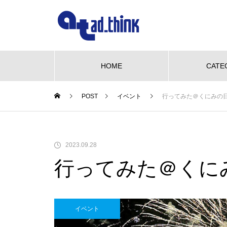
HOME
CATE
POST
イベント
行ってみた＠くにみの日2
NEW OPEN
グルメ
ビューティー
We love pet
NE
【NEW OPEN】かき氷も、ケー
2023.09.28
キも、夜カフェも。何度でも訪
行ってみた＠くにみ
れたくなる「REO」
も、ケーキ
WE LOVE PET♡柴三郎・櫻子・
【N
も訪れた
小梅と楽しむ、おうちドッグラン
「海
のある暮らし
ACH
イベント
【NEW OPEN】南島原の小さな