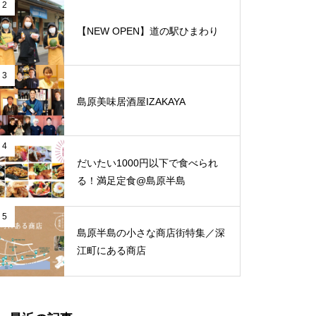
と、心地よさが調和する和モダ
2
ンな空間「古民家Café Ryu龍」
【NEW OPEN】道の駅ひまわり
特大ジオマルシェに行ってみた！
3
島原美味居酒屋IZAKAYA
【NEW OPEN】トミーズ島原店
【NEW OPEN】居酒屋たかし
4
だいたい1000円以下で食べられ
る！満足定食@島原半島
【NEW OPEN】体の芯から整う
5
島原半島の小さな商店街特集／深
至福の時間「酵素温浴 haco」
江町にある商店