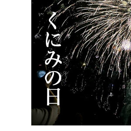
焙煎所が届ける、理想の一杯。
「雲仙麓珈琲焙煎研究所」
【NEW OPEN】SUGAR MAN’S C
AFE
【NEW OPEN】日常に寄り添
「受け継がれた60年、つながる想
う、海辺の鮨処「鮨 彦八」
い」南有馬町少年柔道部
【NEW OPEN】煙と笑いのちょ
うどいい距離感。「焼肉 福よ
し」