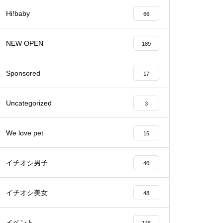
Hi!baby
66
バレンタイン2023 @Patisserie
六三郎
NEW OPEN
189
Sponsored
17
【NEW OPEN】naitre.hair（ネ
Uncategorized
3
トゥール ヘアー）
We love pet
15
イチオシ男子
40
【NEW OPEN】private nail salo
n emu plus(えむぷらす）
イチオシ美女
48
イベント