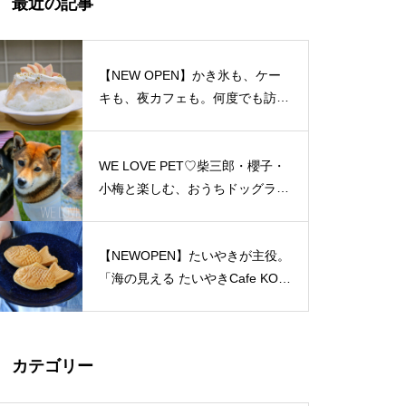
最近の記事
島原半島 私たちのソウルフード
特集（姫松屋／そば幸／ろくち
ゃんまんじゅう／中華園／漁火
【NEW OPEN】かき氷も、ケー
／千々石観光センター／山の駅
キも、夜カフェも。何度でも訪れ
ベジドリーム／平野鮮魚／おう
たくなる「REO」
ちカフェマロン／Pao Crepe MI
LK／そうめんcafe KOYORI）
WE LOVE PET♡柴三郎・櫻子・
PARFAIT＠島原半島特集
小梅と楽しむ、おうちドッグラン
のある暮らし
【NEWOPEN】たいやきが主役。
「海の見える たいやきCafe KOM
おしゃれかランチ@島原半島 20
ACHI」
23
カテゴリー