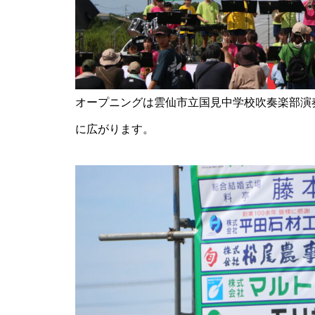
【NEW OPEN】ぱすたろう 島
原店
オープニングは雲仙市立国見中学校吹奏楽部演
に広がります。
La Vierie（ラヴィリエ）【しま
しまのスポンサー様ご紹介】
【NEW OPEN】Salon Ville