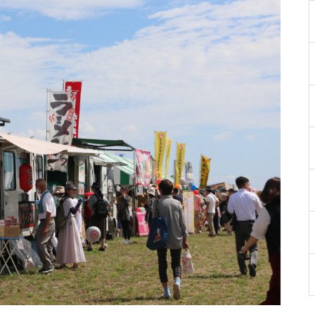
［島原市］喜ばれるチョコ♡久
遠チョコレートのバレンタイン
セット
バレンタイン2023 @les pignon
s（レ・ピニヨン）
バレンタイン2023 @オカモ
ト・シェ・ダムール