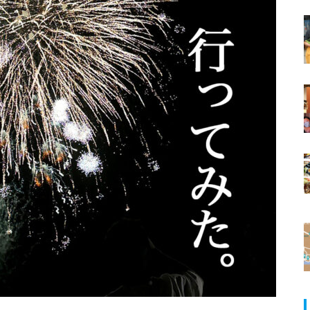
ランJaillir
ありえ蔵めぐり【秋の陣】に行っ
てみた。
【NEW OPEN】学びも仕事もは
イチオシ美女No.33 フレッシュな
かどる、島原の新たなワークプ
いろはや美女スタッフご紹介♪
レイス「コワーキングスペース
NODE島原店」
【NEW OPEN】英語が好きにな
る。話したくなる。「Ayumi’s E
nglish Lesson」