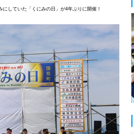
しみにしていた「くにみの日」が4年ぶりに開催！
春のお祝い特集 @島原半島
島原半島 拉麺特集 2025
だいたい1000円以下で食べられ
る！満足定食@島原半島