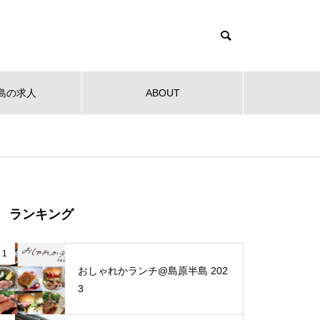
島の求人
ABOUT
健康
教育
公共
音楽
NEW OPEN
NEW O
【NEW OPEN】社会福祉法人
ランキング
南高愛隣会 ホースセラピー研究
センター
 南高
【NEW OPEN】南島原の小さな焙
【NEW
1
ンタ
煎所が届ける、理想の一杯。「雲
ンJaillir
おしゃれかランチ@島原半島 202
仙麓珈琲焙煎研究所」
3
【NEW OPEN】時を重ねた趣