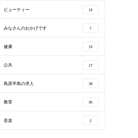
ビューティー
19
みなさんのおかげです
7
2023バレンタイン＠アビート
健康
15
公共
17
バレンタイン2023＠エスポワー
ル
島原半島の求人
38
教育
95
音楽
2
バレンタイン2023 @CAKEHOU
SE Honda