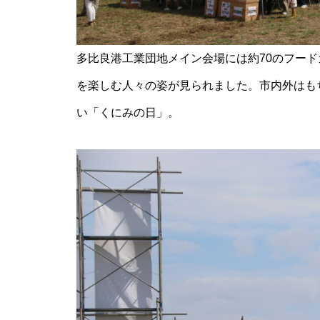
神社の風除祭
多比良港工業団地メイン会場には約70のフード
を楽しむ人々の姿が見られました。市内外はも
令和7年 雲仙市二十歳のつどい
い「くにみの日」。
@ 愛の夢未来センター
春を楽しむ、桜めぐり2026