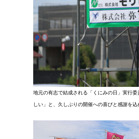
【NEW OPEN】SHINY
【NEW OPEN】AS. Alexandrite
Scissors
地元の有志で結成される「くにみの日」実行委
しい」と、久しぶりの開催への喜びと感謝を込
【NEW OPEN】しろとうみ／上
田宝飾時計店