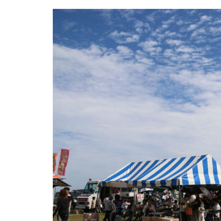
地域とつながる体験&交流会に
行ってみた＠BRAVO WORLD
【令和8年しまばら二十歳の集
い】in島原文化会館
赤ふんどしが舞う、多比良温泉