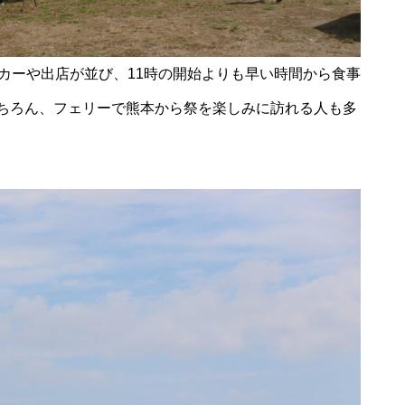
風除祭
カーや出店が並び、11時の開始よりも早い時間から食事
ちろん、フェリーで熊本から祭を楽しみに訪れる人も多
大迫力のブルーインパルス＠築
城400年の島原城から見てみた
ひまわり畑を発見〜2025＠瑞穂
町岩戸地区
桜スポット2025＠島原（島原総