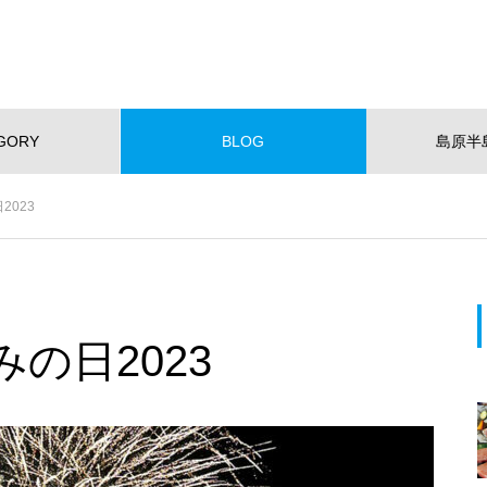
GORY
BLOG
島原半
NEW!
023
ショッピング
イベント
スポット
くらし
スポーツ
W OPEN
NEW OPEN
【NEWOPEN】たいやきが主
役。「海の見える たいやきCafe
の日2023
KOMACHI」
EWOPEN】たいやきが主役。
【NEW OPEN】社会福祉法人
の見える たいやきCafe KOM
愛隣会 ホースセラピー研究セ
I」
ー
おすすめページ
【NEW OPEN】山の上のレスト