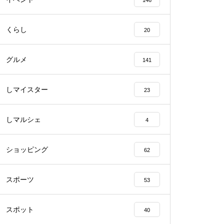
146
くらし
20
【NEW OPEN】BEAUTY SALO
N Qualis.（クオリス）
グルメ
141
しマイスター
23
【NEW OPEN】カノン
しマルシェ
4
ショッピング
62
スポーツ
53
島原半島の小さな商店街特集／
深江町にある商店
スポット
40