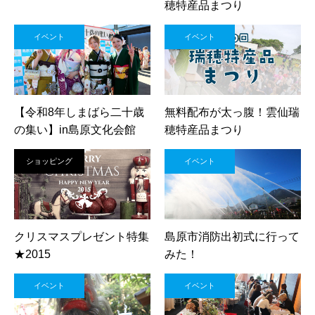
穂特産品まつり
イベント
イベント
【令和8年しまばら二十歳
無料配布が太っ腹！雲仙瑞
の集い】in島原文化会館
穂特産品まつり
ショッピング
イベント
クリスマスプレゼント特集
島原市消防出初式に行って
★2015
みた！
イベント
イベント