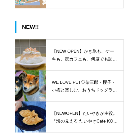
NEW!!
【NEW OPEN】かき氷も、ケー
キも、夜カフェも。何度でも訪れ
たくなる「REO」
WE LOVE PET♡柴三郎・櫻子・
小梅と楽しむ、おうちドッグラン
のある暮らし
【NEWOPEN】たいやきが主役。
「海の見える たいやきCafe KOM
ACHI」