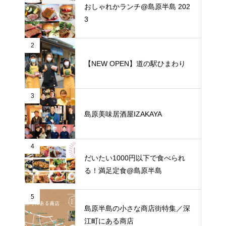
おしゃれかランチ@島原半島 202
3
2
【NEW OPEN】道の駅ひまわり
3
島原美味居酒屋IZAKAYA
4
だいたい1000円以下で食べられ
る！満足定食@島原半島
5
島原半島の小さな商店街特集／深
江町にある商店