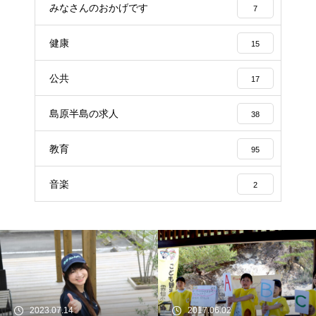
みなさんのおかげです
7
健康
15
公共
17
島原半島の求人
38
教育
95
音楽
2
2023.07.14
2017.06.02