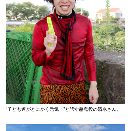
“子ども達がとにかく元気！”と話す悪鬼役の清水さん。