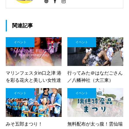
関連記事
イベント
イベント
マリンフェスタin口之津 港
行ってみた＠はなだごさん
を彩る花火と美しい女性達
／八幡神社（大三東）
イベント
イベント
みそ五郎まつり！
無料配布が太っ腹！雲仙瑞