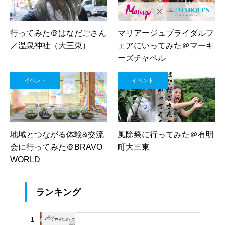
行ってみた＠はなだごさん
マリアージュブライダルフ
／温泉神社（大三東）
ェアにいってみた＠マーキ
ーズチャペル
イベント
イベント
地域とつながる体験&交流
風除祭に行ってみた＠有明
会に行ってみた＠BRAVO
町大三東
WORLD
ランキング
1