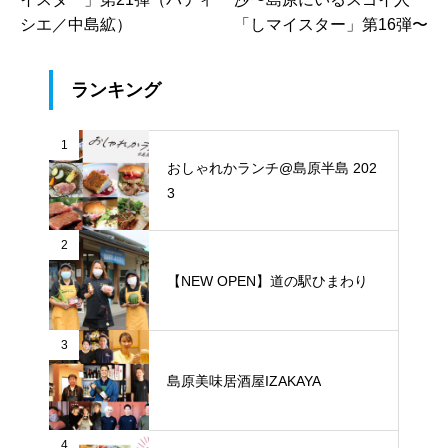
シエ／中島絋）
「しマイスター」第16弾〜
ランキング
1
おしゃれかランチ@島原半島 202
3
2
【NEW OPEN】道の駅ひまわり
3
島原美味居酒屋IZAKAYA
4