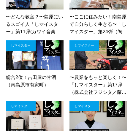
〜どんな教室？〜島原にい
〜ここに住みたい！南島原
るスゴイ人「しマイスタ
で自分らしく生きる〜「し
ー」第11弾(カワイ音楽教
マイスター」第24弾（陶芸
室/ピアノ講師/田中里加子
家／sayo）
しマイスター
しマイスター
先生・宮崎由紀先生)
総合2位！吉田屋の甘酒
〜農業をもっと楽しく！〜
（南島原市有家町）
「しマイスター」第17弾
（株式会社フジシタ／藤下
實一）
しマイスター
しマイスター