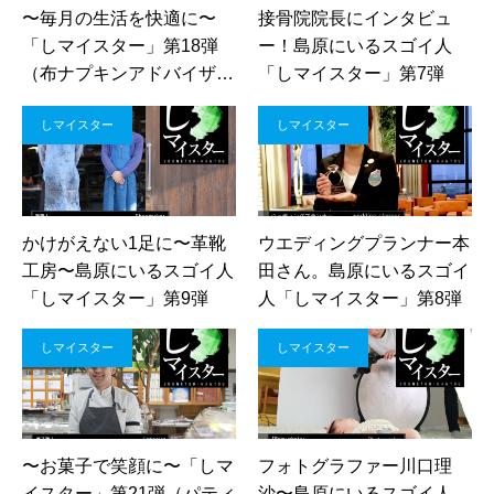
〜毎月の生活を快適に〜
接骨院院長にインタビュ
「しマイスター」第18弾
ー！島原にいるスゴイ人
（布ナプキンアドバイザー
「しマイスター」第7弾
／池松愛菜）
しマイスター
しマイスター
かけがえない1足に〜革靴
ウエディングプランナー本
工房〜島原にいるスゴイ人
田さん。島原にいるスゴイ
「しマイスター」第9弾
人「しマイスター」第8弾
しマイスター
しマイスター
〜お菓子で笑顔に〜「しマ
フォトグラファー川口理
イスター」第21弾（パティ
沙〜島原にいるスゴイ人