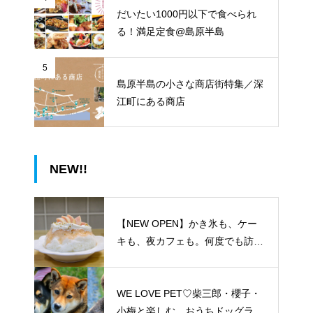
だいたい1000円以下で食べられ
る！満足定食@島原半島
5
島原半島の小さな商店街特集／深
江町にある商店
NEW!!
【NEW OPEN】かき氷も、ケー
キも、夜カフェも。何度でも訪れ
たくなる「REO」
WE LOVE PET♡柴三郎・櫻子・
小梅と楽しむ、おうちドッグラン