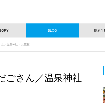
GORY
BLOG
島原半
NEW!
さん／温泉神社（大三東）
ショッピング
イベント
スポット
くらし
スポーツ
W OPEN
NEW OPEN
【NEWOPEN】たいやきが主
役。「海の見える たいやきCafe
だごさん／温泉神社
KOMACHI」
EWOPEN】たいやきが主役。
【NEW OPEN】社会福祉法人
の見える たいやきCafe KOM
愛隣会 ホースセラピー研究セ
I」
ー
おすすめページ
【NEW OPEN】山の上のレスト