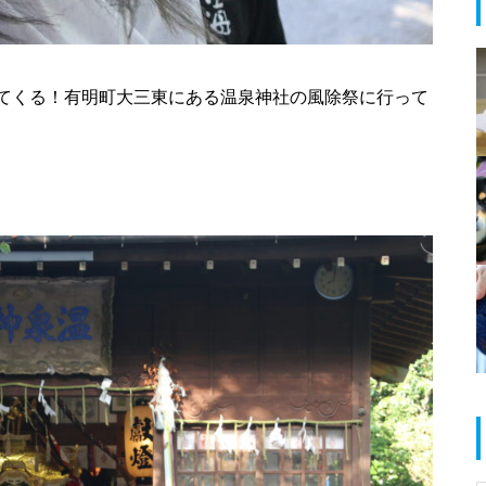
春のお祝い特集 @島原半島
てくる！有明町大三東にある温泉神社の風除祭に行って
島原半島 拉麺特集 2025
だいたい1000円以下で食べられ
る！満足定食@島原半島