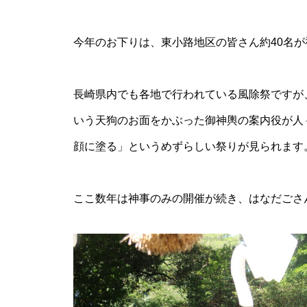
今年のお下りは、東小路地区の皆さん約40名
【NEW OPEN】SHINY
長崎県内でも各地で行われている風除祭ですが
いう天狗のお面をかぶった御神輿の案内役が人
顔に塗る」というめずらしい祭りが見られます
【NEW OPEN】AS. Alexandrite
Scissors
ここ数年は神事のみの開催が続き、はなだごさ
【NEW OPEN】しろとうみ／上
田宝飾時計店