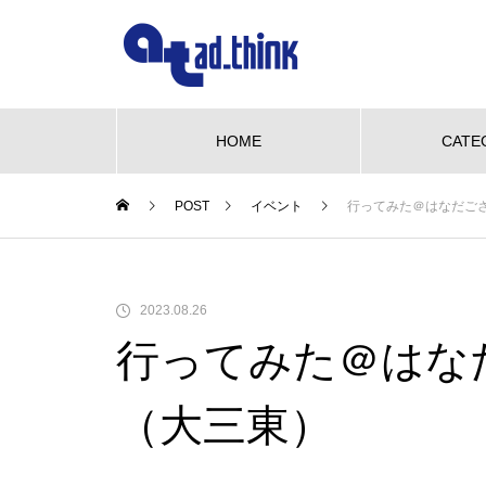
HOME
CATE
POST
イベント
行ってみた＠はなだご
NEW OPEN
グルメ
ビューティー
We love pet
NE
【NEW OPEN】かき氷も、ケー
2023.08.26
キも、夜カフェも。何度でも訪
行ってみた＠はな
れたくなる「REO」
も、ケーキ
WE LOVE PET♡柴三郎・櫻子・
【N
も訪れた
小梅と楽しむ、おうちドッグラン
「海
（大三東）
のある暮らし
ACH
【NEW OPEN】南島原の小さな