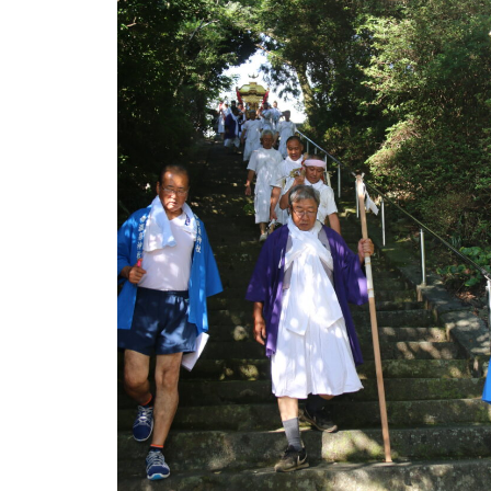
島原半島の小さな商店街特集／
国見町土黒地区にある商店
バレンタイン2023 @Patisserie
六三郎
バレンタイン2023 @＆coffee
（アンドコーヒー）