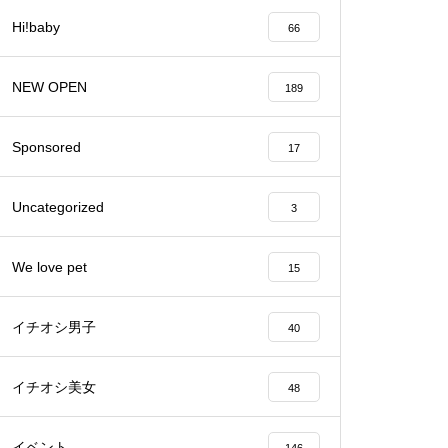
Hi!baby
66
バレンタイン2023 @Patisserie
六三郎
NEW OPEN
189
Sponsored
17
【NEW OPEN】naitre.hair（ネ
Uncategorized
3
トゥール ヘアー）
We love pet
15
イチオシ男子
40
【NEW OPEN】private nail salo
n emu plus(えむぷらす）
イチオシ美女
48
イベント