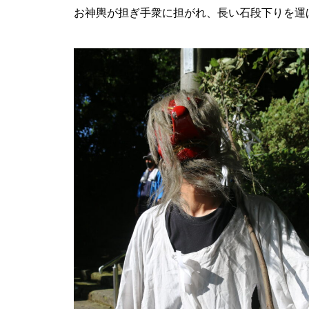
お神輿が担ぎ手衆に担がれ、長い石段下りを運
地域とつながる体験&交流会に
行ってみた＠BRAVO WORLD
【令和8年しまばら二十歳の集
い】in島原文化会館
赤ふんどしが舞う、多比良温泉