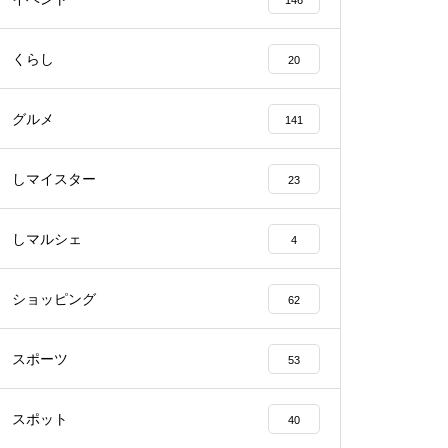
146
くらし
20
【NEW OPEN】BEAUTY SALO
N Qualis.（クオリス）
グルメ
141
しマイスター
23
【NEW OPEN】カノン
しマルシェ
4
ショッピング
62
スポーツ
53
島原半島の小さな商店街特集／
深江町にある商店
スポット
40