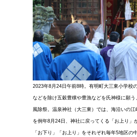
【NEW OPEN】ぱすたろう 島
原店
La Vierie（ラヴィリエ）【しま
しまのスポンサー様ご紹介】
2023年8月24日午前8時。有明町大三東小
などを除け五穀豊穣や豊漁などを氏神様に願う
風除祭。温泉神社（大三東）では、海沿いの江
【NEW OPEN】Salon Ville
を例年8月24日、神社に戻ってくる「お上り」
「お下り」「お上り」をそれぞれ毎年5地区の