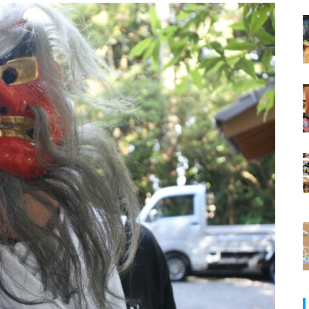
ランJaillir
国見高校生が多比良小学校の子ど
もたちと体力テスト！
【NEW OPEN】学びも仕事もは
【NEW OPEN】気ままに泊まれる
かどる、島原の新たなワークプ
宿『城』
レイス「コワーキングスペース
NODE島原店」
【NEW OPEN】英語が好きにな
る。話したくなる。「Ayumi’s E
nglish Lesson」