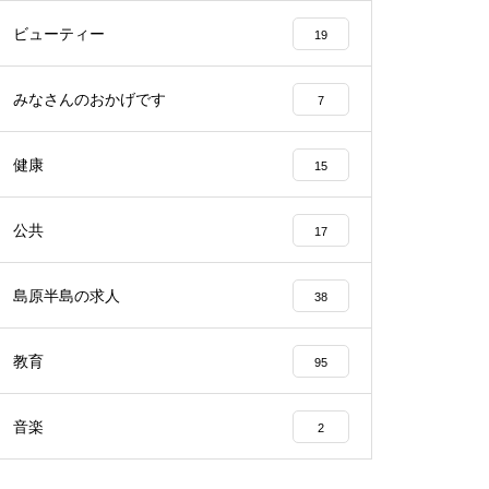
ビューティー
19
みなさんのおかげです
7
2023バレンタイン＠アビート
健康
15
公共
17
バレンタイン2023＠エスポワー
ル
島原半島の求人
38
教育
95
音楽
2
バレンタイン2023 @CAKEHOU
SE Honda