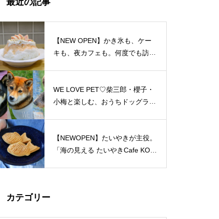
最近の記事
島原半島 私たちのソウルフード
特集（姫松屋／そば幸／ろくち
ゃんまんじゅう／中華園／漁火
【NEW OPEN】かき氷も、ケー
／千々石観光センター／山の駅
キも、夜カフェも。何度でも訪れ
ベジドリーム／平野鮮魚／おう
たくなる「REO」
ちカフェマロン／Pao Crepe MI
LK／そうめんcafe KOYORI）
WE LOVE PET♡柴三郎・櫻子・
PARFAIT＠島原半島特集
小梅と楽しむ、おうちドッグラン
のある暮らし
【NEWOPEN】たいやきが主役。
「海の見える たいやきCafe KOM
おしゃれかランチ@島原半島 20
ACHI」
23
カテゴリー