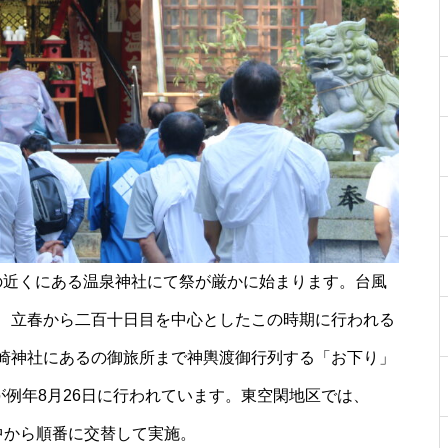
［島原市］喜ばれるチョコ♡久
遠チョコレートのバレンタイン
セット
core HAIR SALON（コア）【し
ましまのスポンサー様ご紹介】
学校の近くにある温泉神社にて祭が厳かに始まります。台風
、立春から二百十日目を中心としたこの時期に行われる
【NEW OPEN】トータルビュー
崎神社にあるの御旅所まで神輿渡御行列する「お下り」
ティサロンMilimili
が例年8月26日に行われています。東空閑地区では、
中から順番に交替して実施。