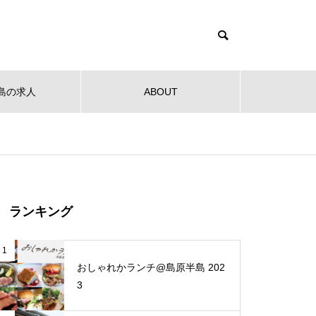
島の求人
ABOUT
健康
教育
公共
音楽
NEW OPEN
NEW O
【NEW OPEN】社会福祉法人
ランキング
南高愛隣会 ホースセラピー研究
センター
 南高
【NEW OPEN】南島原の小さな焙
【NEW
1
ンタ
煎所が届ける、理想の一杯。「雲
ンJaillir
おしゃれかランチ@島原半島 202
仙麓珈琲焙煎研究所」
3
【NEW OPEN】時を重ねた趣