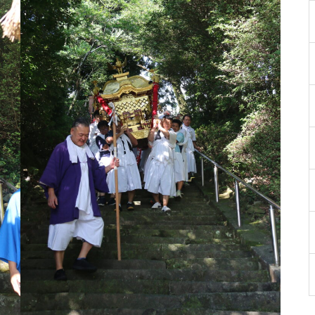
［島原市］喜ばれるチョコ♡久
遠チョコレートのバレンタイン
セット
バレンタイン2023 @les pignon
s（レ・ピニヨン）
バレンタイン2023 @オカモ
ト・シェ・ダムール