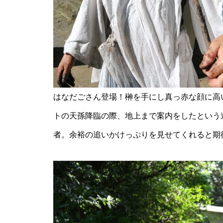
神社の風除祭
令和7年 雲仙市二十歳のつどい
@ 愛の夢未来センター
はなだごさん登場！榊を手にし真っ赤な顔に高
トの天孫降臨の際、地上まで案内をしたという
者。余裕の追いかけっぷりを見せてくれると期
春を楽しむ、桜めぐり2026