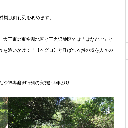
が神輿渡御行列を務めます。
、大三東の東空閑地区と三之沢地区では「はなだご」と
々を追いかけて「【ヘグロ】と呼ばれる炭の粉を人々の
。
【NEW OPEN】Choco hair
んや神輿渡御行列の実施は4年ぶり！
WE LOVE PLANTS. AT島原半島
（花樹園 有家店／重松花屋gree
n＋／HaNARaKaN／インテリア
ショップGARAGE）