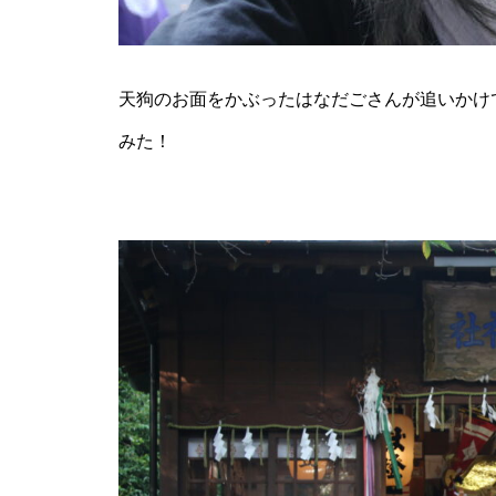
推し氷を巡る、夏の旅へ「第2
回 島原半島推し氷スタンプラリ
ー2026」
天狗のお面をかぶったはなだごさんが追いかけ
みた！
食べて、集めて、得しよう！か
き氷でつながる【島原半島 推し
氷2025】
GACKT