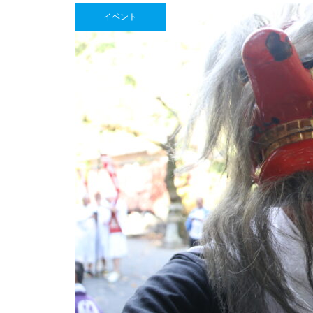
焙煎所が届ける、理想の一杯。
イベント
「雲仙麓珈琲焙煎研究所」
25thくにみの日に行ってみた！20
18
【NEW OPEN】日常に寄り添
【NEW OPEN】Salon de Lili
う、海辺の鮨処「鮨 彦八」
【NEW OPEN】煙と笑いのちょ
うどいい距離感。「焼肉 福よ
し」