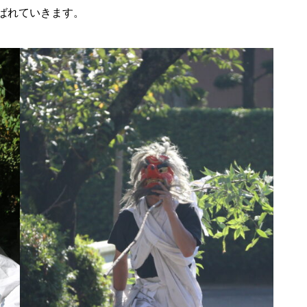
ばれていきます。
令和8年 島原市消防出初式
行ってみた＠令和7年島原城大
手門市／はみだせ島原高校生共
創プロジェクト／島商ップ／Mij
oかふぇ／しまばら温泉不知火
まつり
炭を塗る道案内人「はなだご」
出現！／温泉神社（大三東）の