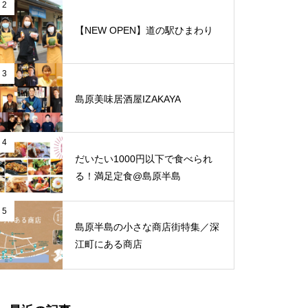
と、心地よさが調和する和モダ
2
ンな空間「古民家Café Ryu龍」
【NEW OPEN】道の駅ひまわり
島原コスプレの乱に行ってみた。
3
島原美味居酒屋IZAKAYA
工場潜入！島原にいるスゴイ人
【NEW OPEN】トミーズ島原店
「しマイスター」第6弾
4
だいたい1000円以下で食べられ
る！満足定食@島原半島
【NEW OPEN】体の芯から整う
5
島原半島の小さな商店街特集／深
至福の時間「酵素温浴 haco」
江町にある商店