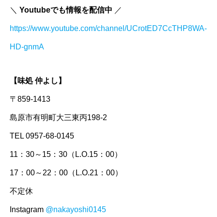
＼
Youtubeでも情報を配信中
／
https://www.youtube.com/channel/UCrotED7CcTHP8WA-
HD-gnmA
【味処 仲よし】
〒859-1413
島原市有明町大三東丙198-2
TEL 0957-68-0145
11：30～15：30（L.O.15：00）
17：00～22：00（L.O.21：00）
不定休
Instagram
@nakayoshi0145