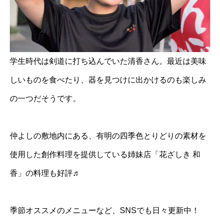
学生時代は剣道に打ち込んでいた清香さん。最近は美味
しいものを食べたり、器を見つけに出かけるのも楽しみ
の一つだそうです。
仲よしの敷地内にある、有明の四季色とりどりの素材を
使用した創作料理を提供している姉妹店「花ざしき 和
香」の料理も好評♬
季節オススメのメニューなど、SNSでも日々更新中！