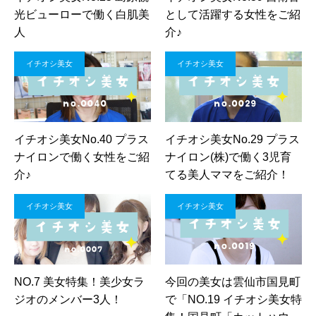
光ビューローで働く白肌美
として活躍する女性をご紹
人
介♪
イチオシ美女
イチオシ美女
イチオシ美女No.40 プラス
イチオシ美女No.29 プラス
ナイロンで働く女性をご紹
ナイロン(株)で働く3児育
介♪
てる美人ママをご紹介！
イチオシ美女
イチオシ美女
NO.7 美女特集！美少女ラ
今回の美女は雲仙市国見町
ジオのメンバー3人！
で「NO.19 イチオシ美女特