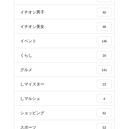
イチオシ男子
40
イチオシ美女
48
イベント
146
くらし
20
グルメ
141
しマイスター
23
しマルシェ
4
ショッピング
62
スポーツ
53