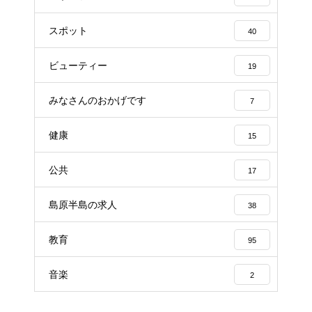
スポット
40
ビューティー
19
みなさんのおかげです
7
健康
15
公共
17
島原半島の求人
38
教育
95
音楽
2