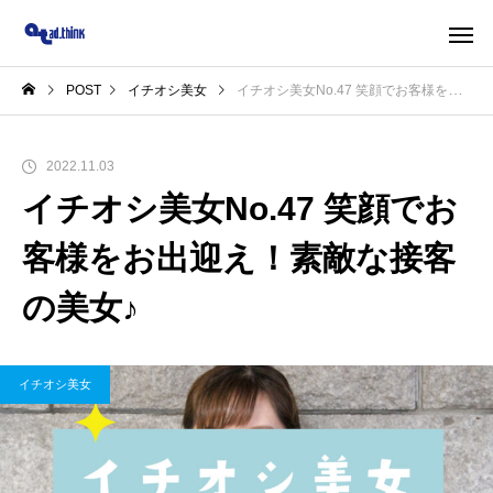
POST
イチオシ美女
イチオシ美女No.47 笑顔でお客様をお出迎え！素敵な接客の美女♪
2022.11.03
イチオシ美女No.47 笑顔でお
客様をお出迎え！素敵な接客
の美女♪
イチオシ美女