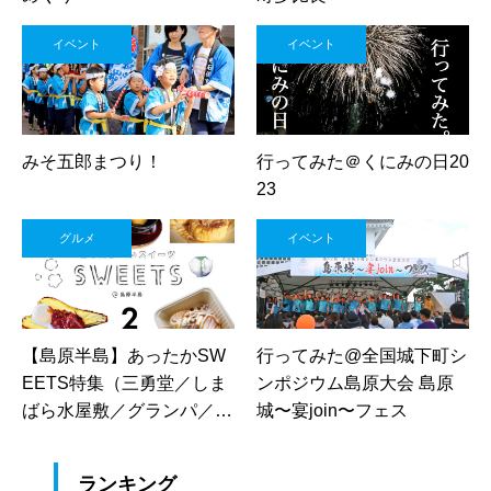
イベント
イベント
みそ五郎まつり！
行ってみた＠くにみの日20
23
グルメ
イベント
【島原半島】あったかSW
行ってみた@全国城下町シ
EETS特集（三勇堂／しま
ンポジウム島原大会 島原
ばら水屋敷／グランパ／オ
城〜宴join〜フェス
レンジジェラート／温蒸素
味）
ランキング