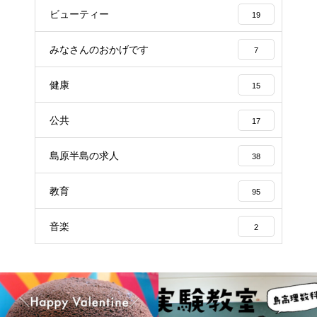
ビューティー
19
みなさんのおかげです
7
健康
15
公共
17
島原半島の求人
38
教育
95
音楽
2