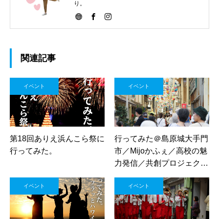
り。
関連記事
イベント
イベント
第18回ありえ浜んこら祭に
行ってみた＠島原城大手門
行ってみた。
市／Mijoかふぇ／高校の魅
力発信／共創プロジェクト
／島商ップ／しまばら江戸
イベント
イベント
祭り