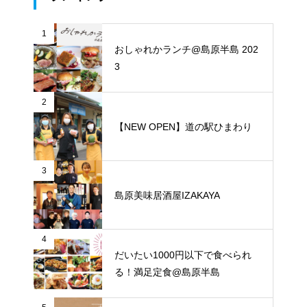
1
おしゃれかランチ@島原半島 202
3
2
【NEW OPEN】道の駅ひまわり
3
島原美味居酒屋IZAKAYA
4
だいたい1000円以下で食べられ
る！満足定食@島原半島