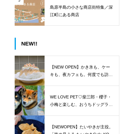
5
島原半島の小さな商店街特集／深
江町にある商店
NEW!!
【NEW OPEN】かき氷も、ケー
キも、夜カフェも。何度でも訪れ
たくなる「REO」
WE LOVE PET♡柴三郎・櫻子・
小梅と楽しむ、おうちドッグラン
のある暮らし
【NEWOPEN】たいやきが主役。