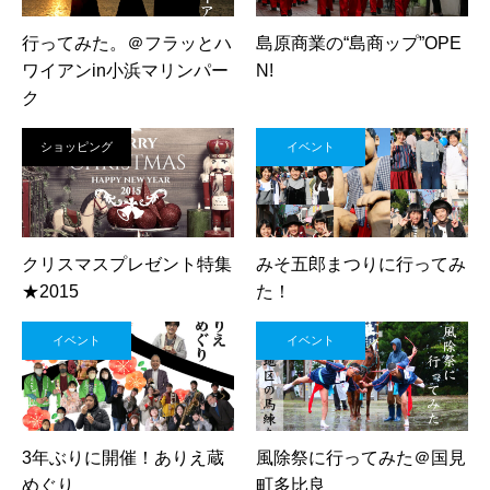
行ってみた。＠フラッとハ
島原商業の“島商ップ”OPE
ワイアンin小浜マリンパー
N!
ク
ショッピング
イベント
クリスマスプレゼント特集
みそ五郎まつりに行ってみ
★2015
た！
イベント
イベント
3年ぶりに開催！ありえ蔵
風除祭に行ってみた＠国見
めぐり
町多比良