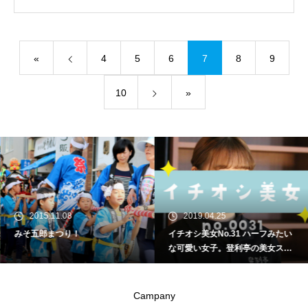
«
4
5
6
7
8
9
10
»
2015.11.08
2019.04.25
みそ五郎まつり！
イチオシ美女No.31 ハーフみたい
な可愛い女子。登利亭の美女スタ
ッフご紹介♪
Campany