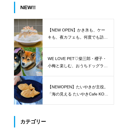
NEW!!
【NEW OPEN】かき氷も、ケー
キも、夜カフェも。何度でも訪れ
たくなる「REO」
WE LOVE PET♡柴三郎・櫻子・
小梅と楽しむ、おうちドッグラン
のある暮らし
【NEWOPEN】たいやきが主役。
「海の見える たいやきCafe KOM
ACHI」
カテゴリー