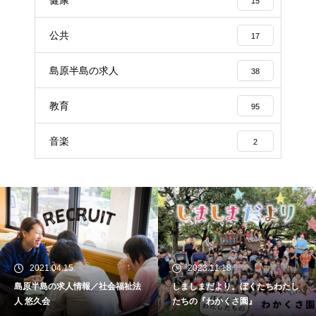
健康
15
公共
17
島原半島の求人
38
教育
95
音楽
2
2021.04.15
2023.11.18
島原半島の求人情報／社会福祉法
しましまだより。ぼくたちわたし
人 悠久会
たちの『わかくさ園』