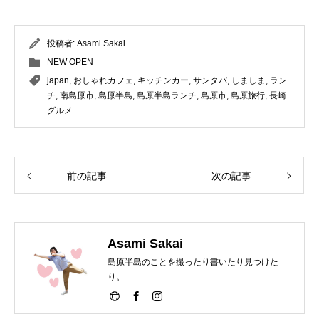
投稿者:
Asami Sakai
NEW OPEN
japan
,
おしゃれカフェ
,
キッチンカー
,
サンタバ
,
しましま
,
ラン
チ
,
南島原市
,
島原半島
,
島原半島ランチ
,
島原市
,
島原旅行
,
長崎
グルメ
前の記事
次の記事
Asami Sakai
島原半島のことを撮ったり書いたり見つけた
り。