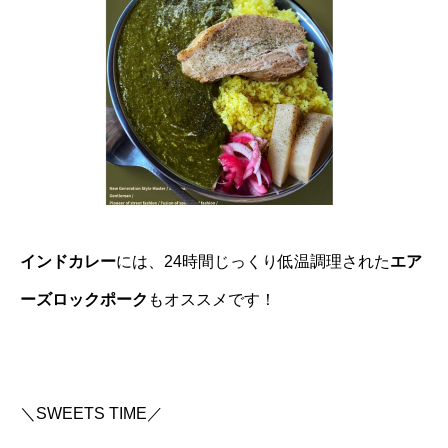
インドカレー
には、24時間じっくり低温調理された
エア
ーズロックポーク
もオススメです！
＼SWEETS TIME／