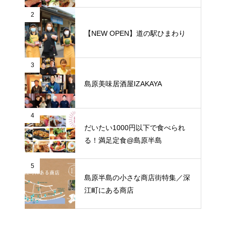
2
【NEW OPEN】道の駅ひまわり
3
島原美味居酒屋IZAKAYA
4
だいたい1000円以下で食べられ
る！満足定食@島原半島
5
島原半島の小さな商店街特集／深
江町にある商店