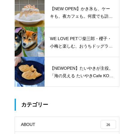
【NEW OPEN】かき氷も、ケー
キも、夜カフェも。何度でも訪れ
たくなる「REO」
WE LOVE PET♡柴三郎・櫻子・
小梅と楽しむ、おうちドッグラン
のある暮らし
【NEWOPEN】たいやきが主役。
「海の見える たいやきCafe KOM
ACHI」
カテゴリー
ABOUT
26