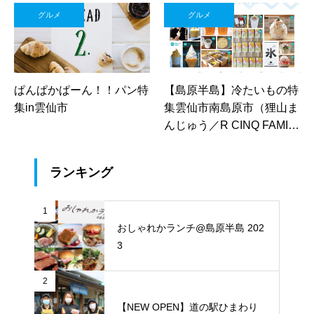
グルメ
グルメ
ぱんぱかぱーん！！パン特
【島原半島】冷たいもの特
集in雲仙市
集雲仙市南島原市（狸山ま
んじゅう／R CINQ FAMIL
LE／ザ・マーキーズ ホテ
ル&ウエディング／WISSH
ランキング
／オレンジジェラート／ジ
ャージーファーム愛野店）
1
おしゃれかランチ@島原半島 202
3
2
【NEW OPEN】道の駅ひまわり