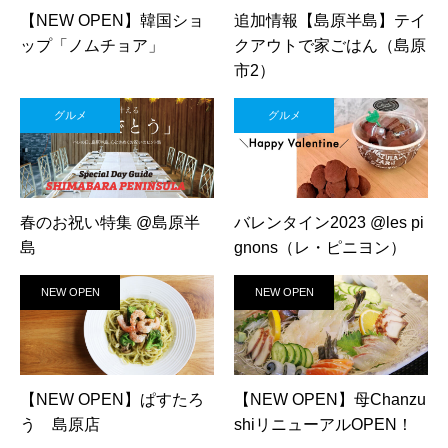
【NEW OPEN】韓国ショ
追加情報【島原半島】テイ
ップ「ノムチョア」
クアウトで家ごはん（島原
市2）
グルメ
グルメ
春のお祝い特集 @島原半
バレンタイン2023 @les pi
島
gnons（レ・ピニヨン）
NEW OPEN
NEW OPEN
【NEW OPEN】ぱすたろ
【NEW OPEN】母Chanzu
う 島原店
shiリニューアルOPEN！