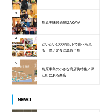
3
島原美味居酒屋IZAKAYA
4
だいたい1000円以下で食べられ
る！満足定食@島原半島
5
島原半島の小さな商店街特集／深
江町にある商店
NEW!!