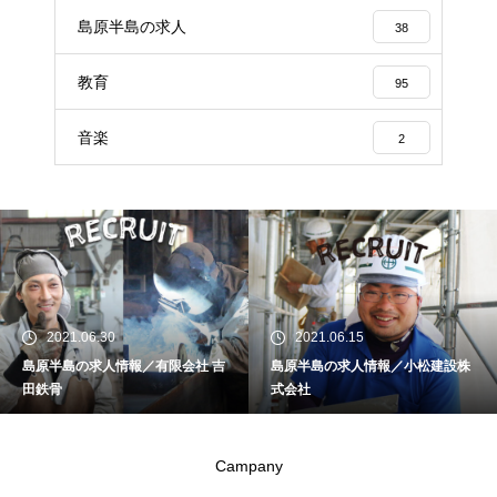
島原半島の求人
38
教育
95
音楽
2
2021.06.30
2021.06.15
島原半島の求人情報／有限会社 吉
島原半島の求人情報／小松建設株
田鉄骨
式会社
Campany