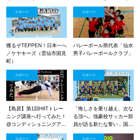
（コンディショニングアシ
スポーツ
スポーツ
ストジム）
獲るぞTEPPEN！日本一へ
バレーボール県代表「仙水
／ケヤキーズ（雲仙市国見
男子バレーボールクラブ」
町）
スポーツ
スポーツ
【島原】第1回HIITトレー
「悔しさを乗り越え、次な
ニング講座へ行ってみた！
る頂へ。強豪校サッカー部
@コンディショニングアシ
員が語る新たな誓い」国見
ストジム￼
高校サッカー部
スポーツ
スポーツ