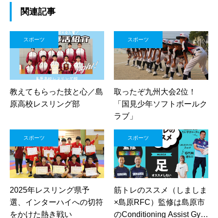
関連記事
スポーツ
スポーツ
教えてもらった技と心／島
取ったぞ九州大会2位！
原高校レスリング部
「国見少年ソフトボールク
ラブ」
スポーツ
スポーツ
2025年レスリング県予
筋トレのススメ（しましま
選、インターハイへの切符
×島原RFC）監修は島原市
をかけた熱き戦い
のConditioning Assist Gym