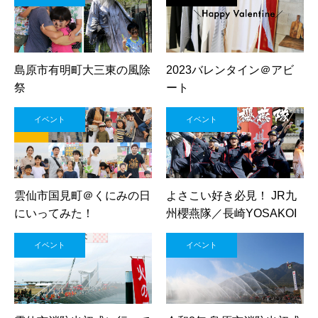
島原市有明町大三東の風除
2023バレンタイン＠アビ
祭
ート
イベント
イベント
雲仙市国見町＠くにみの日
よさこい好き必見！ JR九
にいってみた！
州櫻燕隊／長崎YOSAKOI
イベント
イベント