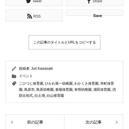
Tweet
Share
Save
RSS
この記事のタイトルとURLをコピーする
投稿者:
Juri Kawasaki
イベント
こひつじ保育園
,
ひかわ第一幼稚園
,
わかくさ保育園
,
寺町保育
園
,
島原市
,
島原幼稚園
,
春陽保育園
,
有明幼稚園
,
浦田保育園
,
消
防出初式
,
白土湖
,
白山保育園
前の記事
次の記事