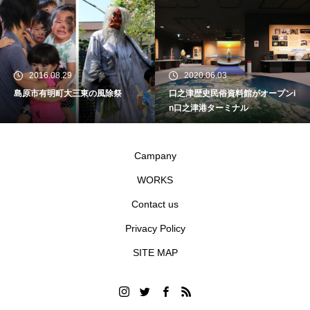
2016.08.29
2020.06.03
島原市有明町大三東の風除祭
口之津歴史民俗資料館がオープンi
n口之津港ターミナル
Campany
WORKS
Contact us
Privacy Policy
SITE MAP