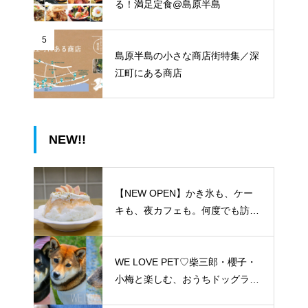
る！満足定食@島原半島
5
島原半島の小さな商店街特集／深
江町にある商店
NEW!!
【NEW OPEN】かき氷も、ケー
キも、夜カフェも。何度でも訪れ
たくなる「REO」
WE LOVE PET♡柴三郎・櫻子・
小梅と楽しむ、おうちドッグラン
のある暮らし