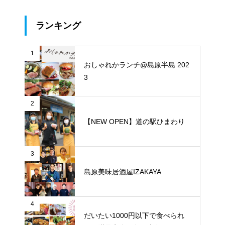
ランキング
1
おしゃれかランチ@島原半島 202
3
2
【NEW OPEN】道の駅ひまわり
3
島原美味居酒屋IZAKAYA
4
だいたい1000円以下で食べられ