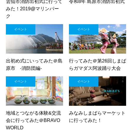
雲仙市消防出初式に行って
令和8年 島原市消防出初式
みた！2019@マリンパー
ク
イベント
イベント
出初め式にいってみた＠島
行ってみた＠第26回しまば
原市 -消防団編-
らガマダス阿波踊り大会
イベント
イベント
地域とつながる体験&交流
みなみしまばらマーケット
会に行ってみた＠BRAVO
に行ってみた！
WORLD