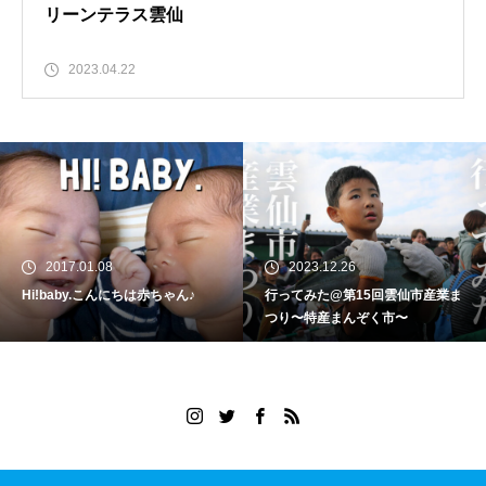
リーンテラス雲仙
2023.04.22
2017.01.08
2023.12.26
Hi!baby.こんにちは赤ちゃん♪
行ってみた@第15回雲仙市産業ま
つり〜特産まんぞく市〜