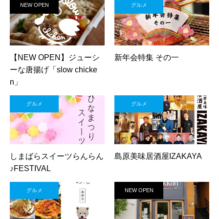
NEW OPEN
グルメ
【NEW OPEN】ジューシ
新年会特集 その一
ーな唐揚げ「slow chicke
n」
グルメ
グルメ
しまばらスイーツらんらん
島原美味居酒屋IZAKAYA
♪FESTIVAL
グルメ
NEW OPEN