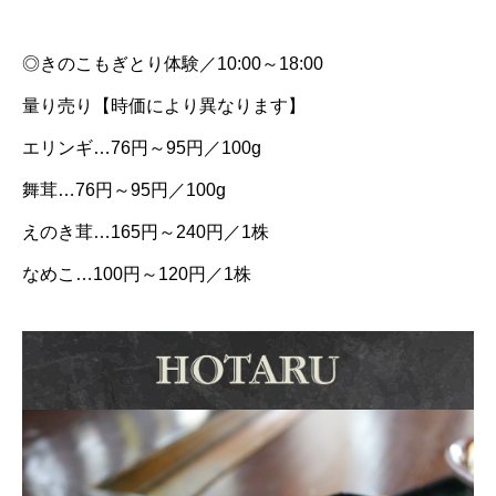
◎きのこもぎとり体験／10:00～18:00
量り売り【時価により異なります】
エリンギ…76円～95円／100g
舞茸…76円～95円／100g
えのき茸…165円～240円／1株
なめこ…100円～120円／1株