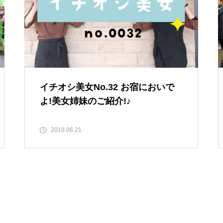
しましまだより。ぼくたちわたし
たちの『瀬野保育園』
走る！走る！島原工業マラソン大
イチオシ美女No.32 お宿においで
会
よ!美女姉妹のご紹介!♪
2019.06.21