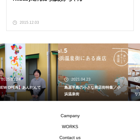
2015.12.03
2021.04.23
2022.03.25
島原半島の小さな商店街特集／小
【NEW OPEN】薪釜ピザとイタ
浜温泉街
リアンのお店「La Spiaggina（ラ
スピアッジーナ）」
Campany
WORKS
Contact us