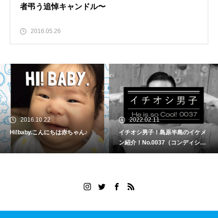
者弔う追悼キャンドル〜
2016.05.26
2016.10.22
2022.02.11
Hi!baby.こんにちは赤ちゃん♪
イチオシ男子！島原半島のイケメ
ン紹介！No.0037（コンディショ
ニング アシスト ジム 田中海宝さ
ん）